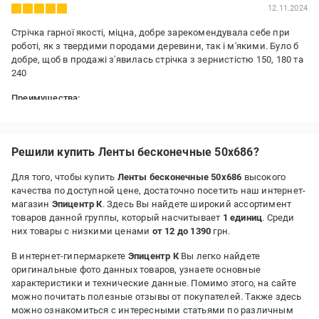
12.11.2024
Стрічка гарної якості, міцна, добре зарекомендувала себе при
роботі, як з твердими породами деревини, так і м'якими. Було б
добре, щоб в продажі з'явилась стрічка з зернистістю 150, 180 та
240
Преимущества:
міцна, не забивається
Недостатки:
немає
Решили купить Ленты бесконечные 50х686?
Для того, чтобы купить
Ленты бесконечные 50х686
высокого
качества по доступной цене, достаточно посетить наш интернет-
магазин
Эпицентр К
. Здесь Вы найдете широкий ассортимент
товаров данной группы, который насчитывает
1 единиц
. Среди
них товары с низкими ценами
от 12 до 1390
грн.
В интернет-гипермаркете
Эпицентр К
Вы легко найдете
оригинальные фото данных товаров, узнаете основные
характеристики и технические данные. Помимо этого, на сайте
можно почитать полезные отзывы от покупателей. Также здесь
можно ознакомиться с интересными статьями по различным