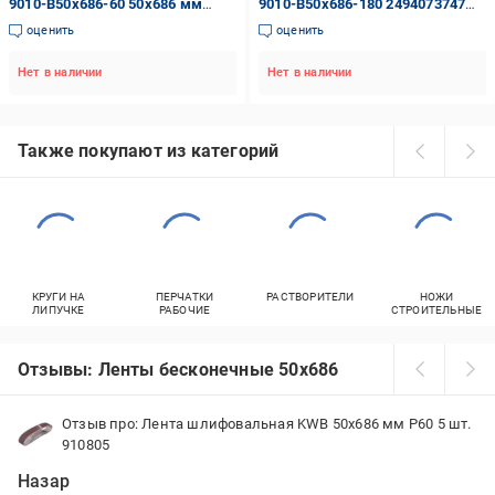
9010-B50x686-60 50х686 мм
9010-B50x686-180 2494073747
зернистость Р60
50х686 мм зернистость P180
оценить
оценить
Нет в наличии
Нет в наличии
Также покупают из категорий
КРУГИ НА
ПЕРЧАТКИ
РАСТВОРИТЕЛИ
НОЖИ
ЛИПУЧКЕ
РАБОЧИЕ
СТРОИТЕЛЬНЫЕ
Отзывы: Ленты бесконечные 50х686
Отзыв про: Лента шлифовальная KWB 50х686 мм P60 5 шт.
910805
Назар