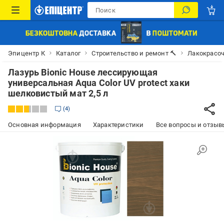
Эпицентр К
Каталог
Строительство и ремонт 🔨
Лакокрасо
Лазурь Bionic House лессирующая
универсальная Aqua Color UV protect хаки
шелковистый мат 2,5 л
4
Основная информация
Характеристики
Все вопросы и отзывы