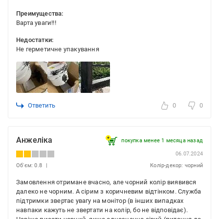
Преимущества:
Варта уваги!!!
Недостатки:
Не герметичне упакування
Ответить
0
0
Анжеліка
покупка менее 1 месяца назад
06.07.2024
Об'єм: 0.8
Колір-декор: чорний
Замовлення отримане вчасно, але чорний колір виявився
далеко не чорним. А сірим з коричневим відтінком. Служба
підтримки звертає увагу на монітор (в інших випадках
навпаки кажуть не звертати на колір, бо не відповідає).