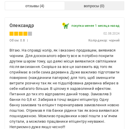
отзывы
вопросы
Олександр
покупка менее 1 месяца назад
02.08.2024
Об'єм: 0.8
Колір-декор: чорний
Вітаю. На справді колір, як і вказано продавцем, виявився
чорним. Для досконалого ефекту все ж потрібно покрити
другим шаром тому, що деякі місця виявилися світлішими
після висихання. Скоріше за все це залежить від того як
сприймає в себе сама деревина. Дуже важливо підготовити
поверхню (наждачним папером) для того, щоб зменшити
витрати розчину так як не підшліфована деревина вбирає в
себе набагато більше. В цілому я задоволений ефектом.
Питання до тих хто відправляє даний товар. Замовляв 3
банки по 0,8 кг. Забирав в точці видачі епіцентру. Одну
банку замовив та епіцент перенаправив замовлення новою
поштою. Отримав я пів банки рідини так як вона виявилася
пошкодженою. Можливо працівники нової пошти з мʼячем
спутали, а можливо працівники епіцентру неуважні.
Неприємно дуже якщо чесно!!!