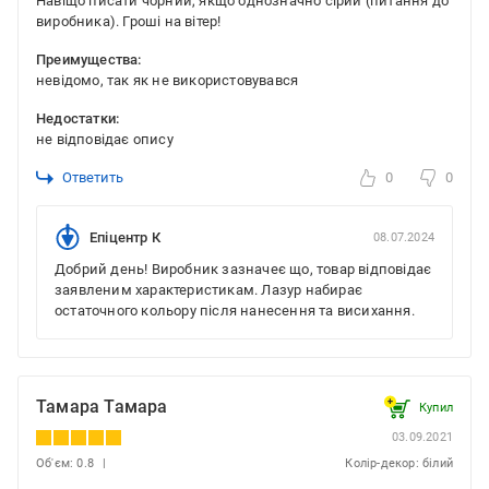
Навіщо писати чорний, якщо однозначно сірий (питання до
виробника). Гроші на вітер!
Преимущества:
невідомо, так як не використовувався
Недостатки:
не відповідає опису
Ответить
0
0
Епіцентр К
08.07.2024
Добрий день! Виробник зазначеє що, товар відповідає
заявленим характеристикам. Лазур набирає
остаточного кольору після нанесення та висихання.
Тамара Тамара
Купил
03.09.2021
Об'єм: 0.8
Колір-декор: білий