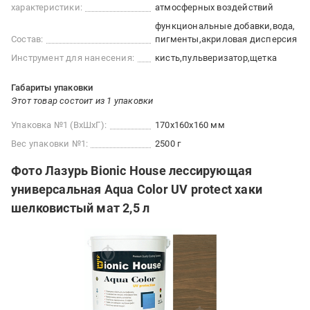
характеристики:
атмосферных воздействий
функциональные добавки
вода
Состав:
пигменты
акриловая дисперсия
Инструмент для нанесения:
кисть
пульверизатор
щетка
Габариты упаковки
Этот товар состоит из 1 упаковки
Упаковка №1 (ВхШхГ):
170x160x160 мм
Вес упаковки №1:
2500 г
Фото Лазурь Bionic House лессирующая
универсальная Aqua Color UV protect хаки
шелковистый мат 2,5 л