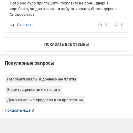
Потрібно було приглушити пожовклі на сонці двері з
коробкою, за два покриття набули кольору білого дерева.
Сподобалась.
Ответить
0
0
ПОКАЗАТЬ ВСЕ ОТЗЫВЫ
Популярные запросы
Пиломатериалы и древесные плиты
Защита древесины от влаги
Декоративные средства для древесины
Лазурь для древесины
Пропитка для дерева Bionic House
Пропитка для дерева коричневая
Показать ещё 3