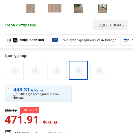
Готов к отправке
КОД
80106346
-5% з суперкредиткою VISA Вигода
-
Цвет-декор:
448.31
₴/кв. м
До -10% з суперкредиткою Visa
Вигода
-
83.28
₴
555.19
471.91
₴/кв. м