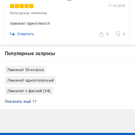
11.03.2026
Колір-декор: Kaledonya
ламінат гарної якості
Ответить
0
0
Популярные запросы
Ламинат 33 класса
Ламинат однополосный
Ламинат с фаской (V4)
Ламинат для теплого пола
Ламинат 33/АС5 для кухни
Ламинат для гостиной
Ламинат для кухни
Ламинат для коридора
Ламинат для спальни
Ламинат светлый
Ламинат под дерево
Ламинат для пола
Ламинат бытовой
Ламинат для детской
Ламинат для офисов
Ламинат классика
Ламинат структурный
Ламинат AGT
Ламинат Турция
Ламинат упаковка
Показать ещё 17