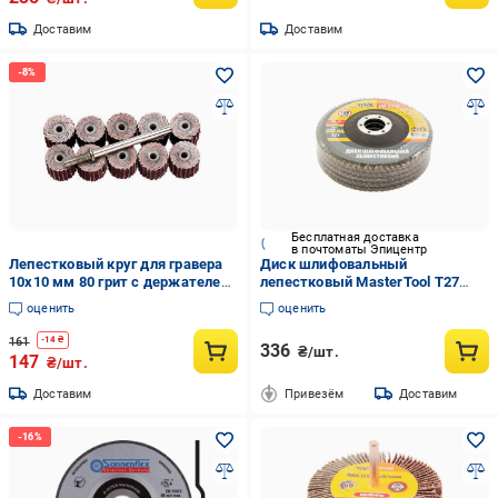
Доставим
Доставим
Бесплатная доставка
в почтоматы Эпицентр
Лепестковый круг для гравера
Диск шлифовальный
10x10 мм 80 грит с держателем
лепестковый MasterTool Т27
10 шт. (2450094f)
зерно 5 шт. 120 125х22 мм (08-
оценить
оценить
2212PC)
161
-
14
₴
336
₴/шт.
147
₴/шт.
Доставим
Привезём
Доставим