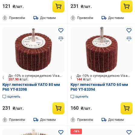
121
231
₴/шт.
₴/шт.
Привезём
Доставим
Привезём
Доставим
До -10% з суперкредиткою Visa Вигода
До -10% з суперкредиткою Visa Вигода
207.90
₴/шт.
144
₴/шт.
Круг лепестковый YATO 80 мм
Круг лепестковый YATO 60 мм
P60 YT-83398
P60 YT-83394
оценить
оценить
231
160
₴/шт.
₴/шт.
Привезём
Доставим
Привезём
Доставим