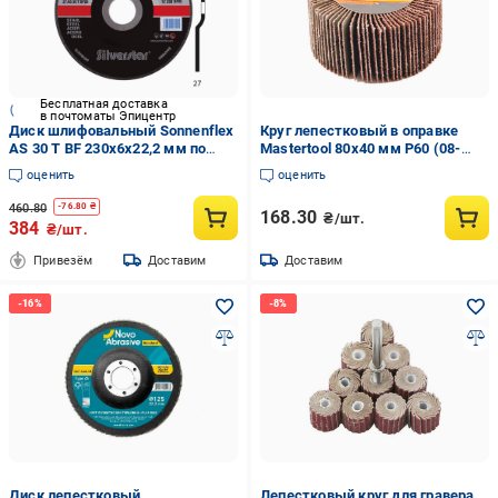
Бесплатная доставка
в почтоматы Эпицентр
Диск шлифовальный Sonnenflex
Круг лепестковый в оправке
AS 30 T BF 230x6x22,2 мм по
Mastertool 80х40 мм Р60 (08-
металлу тип 27
2296)
оценить
оценить
(INKRZ000000230601S)
460.80
-
76.80
₴
168.30
₴/шт.
384
₴/шт.
Привезём
Доставим
Доставим
Диск лепестковый
Лепестковый круг для гравера