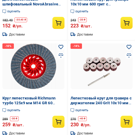
шлифовальный NovoAbrasive
10x10 мм 600 грит с
Standard 125 мм P120 по
держателем 10 шт. (215fcee5)
оценить
оценить
металлу/дереву тип 27 2 шт.
(INKRZ00000D125A22S)
182.40
243
-
30.40
₴
-
20
₴
152
223
₴/уп.
₴/шт.
Доставим
Доставим
Круг лепестковый Richmann
Лепестковый круг для гравера с
турбо 125х9 мм М14 GR 60
держателем 240 Grit 10x10 мм
(C4634)
10 шт. (537207)
оценить
оценить
289
270
-
30
₴
-
40
₴
259
230
₴/шт.
₴/уп.
Доставим
Доставим