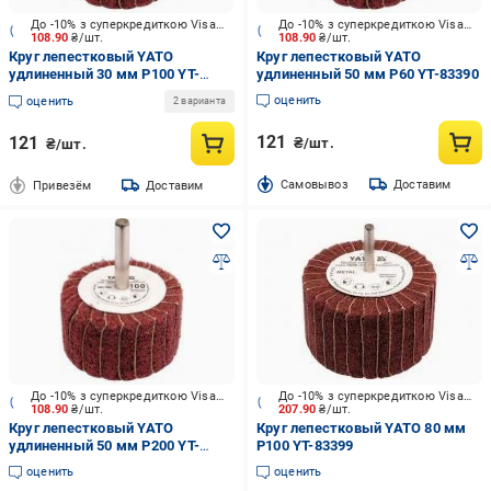
До -10% з суперкредиткою Visa Вигода
До -10% з суперкредиткою Visa Вигода
108.90
₴/шт.
108.90
₴/шт.
Круг лепестковый YATO
Круг лепестковый YATO
удлиненный 30 мм P100 YT-
удлиненный 50 мм P60 YT-83390
83391
оценить
оценить
2 варианта
121
121
₴/шт.
₴/шт.
Cамовывоз
Доставим
Привезём
Доставим
До -10% з суперкредиткою Visa Вигода
До -10% з суперкредиткою Visa Вигода
108.90
₴/шт.
207.90
₴/шт.
Круг лепестковый YATO
Круг лепестковый YATO 80 мм
удлиненный 50 мм P200 YT-
P100 YT-83399
83393
оценить
оценить