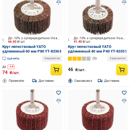
До -10% з суперкредиткою Visa Вигода
До -10% з суперкредиткою Visa Вигода
66.60
₴/шт.
41.40
₴/шт.
Круг лепестковый YATO
Круг лепестковый YATO
удлиненный 60 мм P80 YT-83363
удлиненный 40 мм P40 YT-83351
оценить
1
6 вариантов
6 вариантов
77
-
3
₴
46
₴/шт.
74
₴/шт.
Привезём
Доставим
Cамовывоз
Доставим