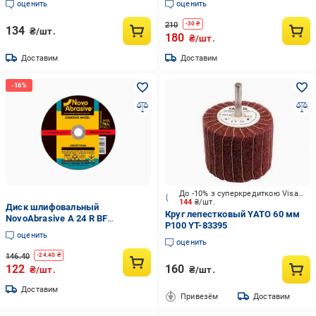
оценить
оценить
f8b4b)
210
-
30
₴
134
₴/шт.
180
₴/шт.
Доставим
Доставим
До -10% з суперкредиткою Visa Вигода
144
₴/шт.
Диск шлифовальный
Круг лепестковый YATO 60 мм
NovoAbrasive A 24 R BF
P100 YT-83395
125x6x22,2 мм по металлу тип 1
оценить
(INKRZ000000125600N)
оценить
146.40
-
24.40
₴
122
160
₴/шт.
₴/шт.
Доставим
Привезём
Доставим