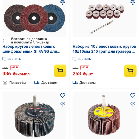
Бесплатная доставка
в почтоматы Эпицентр
Набор кругов лепестковых
Набор из 10 лепестковых кругов
шлифовальных SI FANG для
10x10мм 240 грит для гравера с
мини-болгарки 3" 75 мм 3 шт.
держателем
оценить
оценить
(33143989)
396
275
-
60
₴
-
22
₴
336
253
₴/компл.
₴/шт.
Привезём
Доставим
Доставим