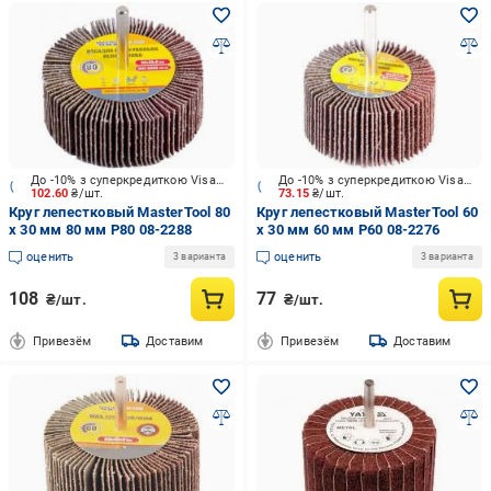
До -10% з суперкредиткою Visa Вигода
До -10% з суперкредиткою Visa Вигода
102.60
₴/шт.
73.15
₴/шт.
Круг лепестковый MasterTool 80
Круг лепестковый MasterTool 60
х 30 мм 80 мм P80 08-2288
х 30 мм 60 мм P60 08-2276
оценить
оценить
3 варианта
3 варианта
108
77
₴/шт.
₴/шт.
Привезём
Доставим
Привезём
Доставим