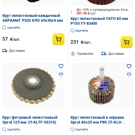
До -10% з суперкредиткою Visa Вигода
207.90
₴/шт.
Круг лепестковый наждачный
Круг лепестковый YATO 80 мм
АБРАМАТ Р320 КЛО 40х30х6 мм
P150 YT-83400
оценить
оценить
57
₴/шт.
231
₴/шт.
Доставим
Привезём
Доставим
Круг фетровый лепестковый
Круг лепестковый в оправке
Sprut 125 мм (П-KLTF-55216)
Sprut 40x25 мм Р80 (П-KLO-
14100)
оценить
оценить