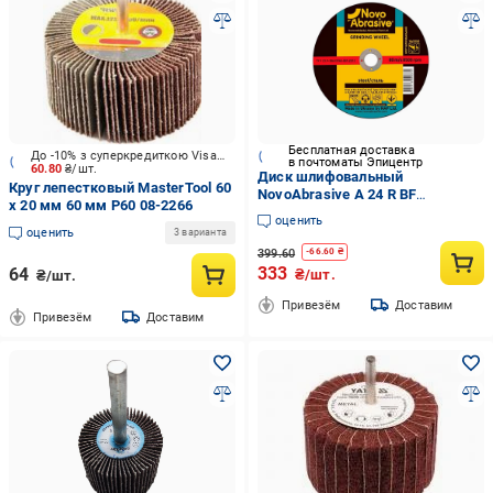
Бесплатная доставка
До -10% з суперкредиткою Visa Вигода
в почтоматы Эпицентр
60.80
₴/шт.
Диск шлифовальный
Круг лепестковый MasterTool 60
NovoAbrasive A 24 R BF
х 20 мм 60 мм P60 08-2266
230x6x22,2 мм по металлу тип 1
оценить
(INKRZ000000230060N)
оценить
3 варианта
399.60
-
66.60
₴
333
64
₴/шт.
₴/шт.
Привезём
Доставим
Привезём
Доставим