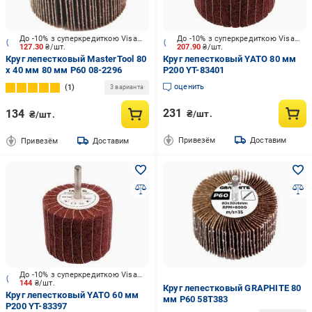
До -10% з суперкредиткою Visa Вигода
До -10% з суперкредиткою Visa Вигода
127.30
₴/шт.
207.90
₴/шт.
Круг лепестковый MasterTool 80
Круг лепестковый YATO 80 мм
х 40 мм 80 мм P60 08-2296
P200 YT-83401
оценить
1
3 варианта
231
134
₴/шт.
₴/шт.
Привезём
Доставим
Привезём
Доставим
До -10% з суперкредиткою Visa Вигода
144
₴/шт.
Круг лепестковый GRAPHITE 80
Круг лепестковый YATO 60 мм
мм P60 58T383
P200 YT-83397