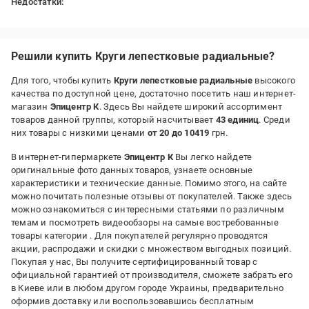
Недостатки:
швидко стерается по сталі при 3000 об/хв.
Решили купить Круги лепестковые радиальные?
Для того, чтобы купить
Круги лепестковые радиальные
высокого
качества по доступной цене, достаточно посетить наш интернет-
магазин
Эпицентр К
. Здесь Вы найдете широкий ассортимент
товаров данной группы, который насчитывает
43 единиц
. Среди
них товары с низкими ценами
от 20 до 10419
грн.
В интернет-гипермаркете
Эпицентр К
Вы легко найдете
оригинальные фото данных товаров, узнаете основные
характеристики и технические данные. Помимо этого, на сайте
можно почитать полезные отзывы от покупателей. Также здесь
можно ознакомиться с интересными статьями по различным
темам и посмотреть видеообзоры на самые востребованные
товары категории
. Для покупателей регулярно проводятся
акции, распродажи и скидки с множеством выгодных позиций.
Покупая у нас, Вы получите сертифицированный товар с
официальной гарантией от производителя, сможете забрать его
в Киеве или в любом другом городе Украины, предварительно
оформив доставку или воспользовавшись бесплатным