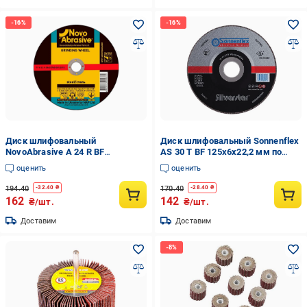
Диск шлифовальный
Диск шлифовальный Sonnenflex
NovoAbrasive A 24 R BF
AS 30 T BF 125x6x22,2 мм по
125x6x22,2 мм по металлу тип
металлу тип 27
оценить
оценить
27 (INKRZ000000125601N)
(INKRZ000000125602S)
194.40
170.40
-
32.40
₴
-
28.40
₴
162
142
₴/шт.
₴/шт.
Доставим
Доставим