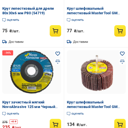
Круг лепестковый для дрели
Круг шлифовальный
80х30х6 мм Р80 (54719)
лепестковый MasterTool GM
зерно 80 60х30 мм (08-2278)
оценить
оценить
75
77
₴/шт.
₴/шт.
Доставим
Доставим
Круг зачистный мягкий
Круг шлифовальный
NovoAbrasive 125 мм Черный
лепестковый MasterTool GM
(54-107)
зерно 80 80х40 мм 6 мм (08-
оценить
оценить
2298)
275
-
40
₴
134
₴/шт.
235
₴/шт.