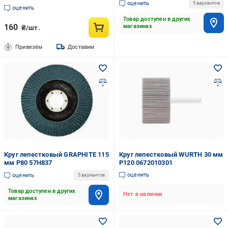
оценить
5 вариантов
оценить
Товар доступен в других
160
магазинах
₴/шт.
Привезём
Доставим
Круг лепестковый GRAPHITE 115
Круг лепестковый WURTH 30 мм
мм P80 57H837
P120 0672010301
оценить
оценить
5 вариантов
Товар доступен в других
Нет в наличии
магазинах