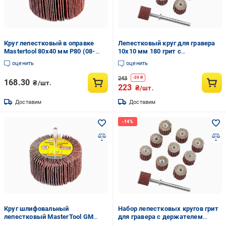
Круг лепестковый в оправке
Лепестковый круг для гравера
Mastertool 80х40 мм Р80 (08-
10x10 мм 180 грит с
2298)
держателем 10 шт. (7ab90b06)
оценить
оценить
243
-
20
₴
168.30
₴/шт.
223
₴/шт.
Доставим
Доставим
Круг шлифовальный
Набор лепестковых кругов грит
лепестковый MasterTool GM
для гравера с держателем
зерно 40 80х40 мм (08-2294)
10x10 мм 180 10 шт. (5190-