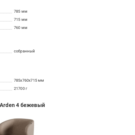
785 мм
715 мм
760 мм
собранный
785x760x715 мм
21700 г
 Arden 4 бежевый