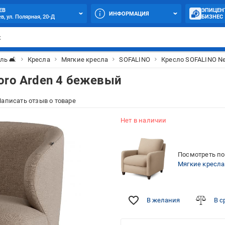
ЕВ
ЭПИЦЕН
ИНФОРМАЦИЯ
в, ул. Полярная, 20-Д
БИЗНЕС
ль 🛋
Кресла
Мягкие кресла
SOFALINO
Кресло SOFALINO Ne
oro Arden 4 бежевый
аписать отзыв о товаре
Нет в наличии
Посмотреть по
Мягкие кресла
В желания
В с