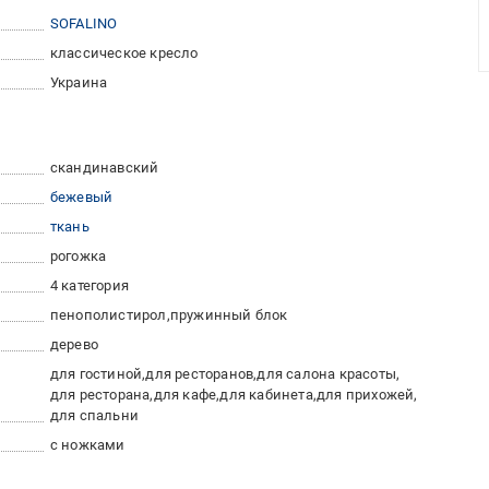
SOFALINO
классическое кресло
Украина
скандинавский
бежевый
ткань
рогожка
4 категория
пенополистирол
пружинный блок
дерево
для гостиной
для ресторанов
для салона красоты
для ресторана
для кафе
для кабинета
для прихожей
для спальни
с ножками