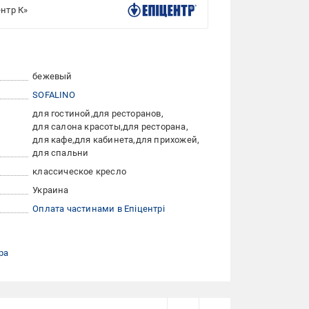
нтр К»
бежевый
SOFALINO
для гостиной
для ресторанов
для салона красоты
для ресторана
для кафе
для кабинета
для прихожей
для спальни
классическое кресло
Украина
Оплата частинами в Епіцентрі
ра