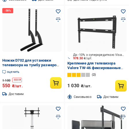
До -10% з суперкредиткою Visa Вигода
978.50
₴/шт.
Ножки D702 для установки
Крепление для телевизора
телевизора на тумбу размером
Valore TW-46 фиксированные
32-75" (29753231)
оценить
42"-90" черный
2
1 100
-
550
₴
550
1 030
₴/шт.
₴/шт.
Доставим
Cамовывоз
Доставим