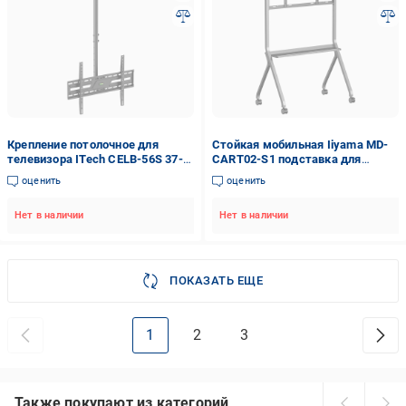
Крепление потолочное для
Стойкая мобильная Iiyama MD-
телевизора ITech CELB-56S 37-
CART02-S1 подставка для
86" (tf469)
телевизора/интерактивной
оценить
оценить
панели 55-86" (tf1622)
Нет в наличии
Нет в наличии
ПОКАЗАТЬ ЕЩЕ
1
2
3
Также покупают из категорий