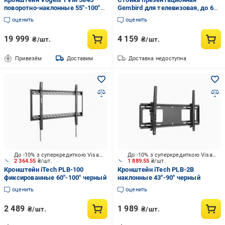
поворотно-наклонные 55"-100"
Gembird для телевизовая, до 65
черный
кг поворотные 43"-86" черный
оценить
оценить
19 999
4 159
₴/шт.
₴/шт.
Привезём
Доставим
Доставка недоступна
До -10% з суперкредиткою Visa Вигода
До -10% з суперкредиткою Visa Вигода
2 364.55
₴/шт.
1 889.55
₴/шт.
Кронштейн iTech PLB-100
Кронштейн iTech PLB-2B
фиксированные 60"-100" черный
наклонные 43"-90" черный
оценить
оценить
2 489
1 989
₴/шт.
₴/шт.