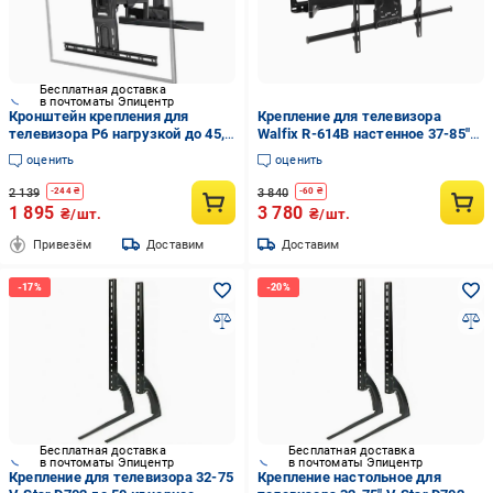
Бесплатная доставка
в почтоматы Эпицентр
Кронштейн крепления для
Крепление для телевизора
телевизора P6 нагрузкой до 45,5
Walfix R-614B настенное 37-85"
кг настенный-поворотный
(tf1453)
оценить
оценить
стальной 45-75" Черный (opt-
104098)
2 139
3 840
-
244
₴
-
60
₴
1 895
3 780
₴/шт.
₴/шт.
Привезём
Доставим
Доставим
Бесплатная доставка
Бесплатная доставка
в почтоматы Эпицентр
в почтоматы Эпицентр
Крепление для телевизора 32-75
Крепление настольное для