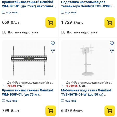
Кронштейн настенный Gembird
Подставка настольная для
WM-86T-01 (до 75 кг) наклонные
телевизора Gembird TVS-D90F-
37"-86" черный
01 (до 60 кг) фиксированные
оценить
оценить
45"-90" черный
669
1 729
₴/шт.
₴/шт.
Доставка недоступна
Доставка недоступна
До -10% з суперкредиткою Visa Вигода
До -10% з суперкредиткою Visa Вигода
759.05
₴/шт.
6 060.05
₴/шт.
Кронштейн настенный Gembird
Мобильная подставка Gembird
WM-100F-01, (до 75 кг)
TVS-86TR-01-W, (до 50 кг)
фиксированные 43"-100" черный
поворотно-наклонные 37"-86"
оценить
оценить
черный
799
6 379
₴/шт.
₴/шт.