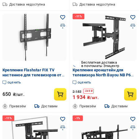
Доставка недоступна
Доставка недоступна
Бесплатная доставка
в почтоматы Эпицентр
Крепление Flashstar FIX TV
Крепление кронштейн для
настенное для телевизоров от
телевизора North Bayou NB P6
37 до 75 дюймов диагональ
45"-75" нагрузкой до 45,5 кг
оценить
оценить
экрана от 94"
наклонно-поворотный
настенный
2 183
-
249
₴
650
₴/шт.
1 934
₴/шт.
Привезём
Доставим
Привезём
Доставим