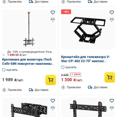
Привезём
Доставим
Привезём
Доставим
До -10% з суперкредиткою Visa Вигода
1 889.55
₴/шт.
Кронштейн для телевизора V-
Крепление для монитора iTech
Star CP-402 32-75" наклон/
Celb-54N поворотно-наклонные
поворот Черный
оценить
37"-80" черный
оценить
2 500
-
1 200
₴
1 989
1 300
₴/шт.
₴/шт.
Привезём
Доставим
Привезём
Доставим