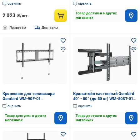
43"-90" черный
оценить
оценить
Товар доступен в других
2 023
₴/шт.
магазинах
Привезём
Доставим
Крепление для телевизора
Кронштейн настенный Gembird
Gembird WM-90F-01
40” - 80” (до 50 кг) WM-80ST-01
фиксированные 43"-90" черный
поворотно-наклонные 40"-80"
оценить
оценить
черный
Товар доступен в других
Товар доступен в других
магазинах
магазинах