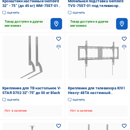
Кронштейн настенный Gembird
Мобильная подставка Gembird
32” - 75” (до 45 кг) WM-75ST-01
TVS-75ST-01 под телевизор
поворотно-наклонные 32"-75"
поворотно-наклонные 32"-75"
оценить
оценить
черный
черный
Товар доступен в других
Товар доступен в других
магазинах
магазинах
Крепление для ТВ настольное V-
Крепление для телевизора KIVI
STAR D702 32"-75" до 50 кг Black
Heavy-48TA настенный
кронштейн 43-95" (tf1637)
оценить
оценить
Нет в наличии
Нет в наличии