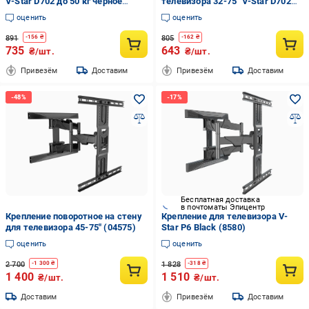
V-Star D702 до 50 кг черное
телевизора 32-75" V-Star D702
(31457812)
8011 Black (777cce6e)
оценить
оценить
891
805
-
156
₴
-
162
₴
735
643
₴/шт.
₴/шт.
Привезём
Доставим
Привезём
Доставим
Бесплатная доставка
в почтоматы Эпицентр
Крепление поворотное на стену
Крепление для телевизора V-
для телевизора 45-75" (04575)
Star P6 Black (8580)
оценить
оценить
2 700
1 828
-
1 300
₴
-
318
₴
1 400
1 510
₴/шт.
₴/шт.
Доставим
Привезём
Доставим