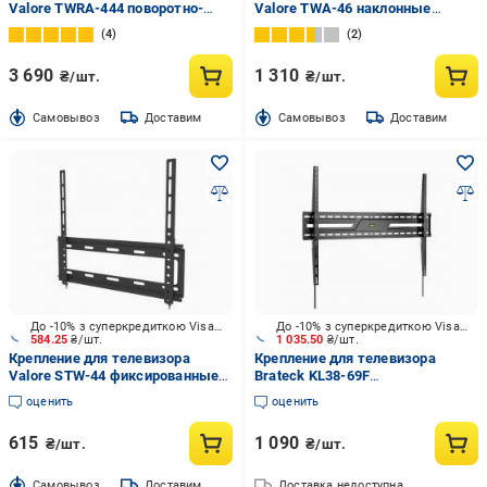
Valore TWRA-444 поворотно-
Valore TWA-46 наклонные
наклонные 50"-80" черный
42"-90" черный
4
2
3 690
1 310
₴/шт.
₴/шт.
Cамовывоз
Доставим
Cамовывоз
Доставим
До -10% з суперкредиткою Visa Вигода
До -10% з суперкредиткою Visa Вигода
584.25
₴/шт.
1 035.50
₴/шт.
Крепление для телевизора
Крепление для телевизора
Valore STW-44 фиксированные
Brateck KL38-69F
36"-75" черный
фиксированные 43"-100" черный
оценить
оценить
615
1 090
₴/шт.
₴/шт.
Cамовывоз
Доставим
Доставка недоступна