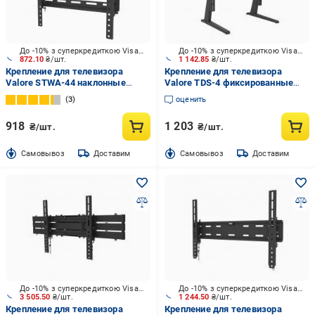
До -10% з суперкредиткою Visa Вигода
До -10% з суперкредиткою Visa Вигода
872.10
₴/шт.
1 142.85
₴/шт.
Крепление для телевизора
Крепление для телевизора
Valore STWA-44 наклонные
Valore TDS-4 фиксированные
36"-75" черный
43"-85" черный
3
оценить
918
1 203
₴/шт.
₴/шт.
Cамовывоз
Доставим
Cамовывоз
Доставим
До -10% з суперкредиткою Visa Вигода
До -10% з суперкредиткою Visa Вигода
3 505.50
₴/шт.
1 244.50
₴/шт.
Крепление для телевизора
Крепление для телевизора