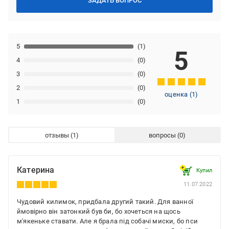
ЗАДАТЬ ВОПРОС
5
(1)
5
4
(0)
3
(0)
2
(0)
оценка
(
1
)
1
(0)
отзывы
вопросы
Катерина
Купил
11.07.2022
Чудовий килимок, придбала другий такий. Для ванної
ймовірно він затонкий був би, бо хочеться на щось
м'якеньке ставати. Але я брала під собачі миски, бо пси