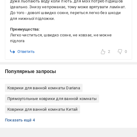
дуже льопають воду коли п'ють. для моїх потреб підійшов
ідеально. Знизу непромакає, тому може врятувати ламінат.
До того - доволі швидко сохне, переться легко без шкоди
для нижньої підложки.
Преимущества:
Легко чиститься, швидко сохне, не ковзає, не мокне
підлога
Ответить
2
0
Популярные запросы
Коврики для ванной комнаты Dariana
Прямоугольные коврики для ванной комнаты
Коврики для ванной комнаты Китай
Коврик в ванную
Коврики для ванной комнаты полиэстер
Противоскользящие коврики для ванной
Коврики для ванной на резиновой основе
Показать ещё 4