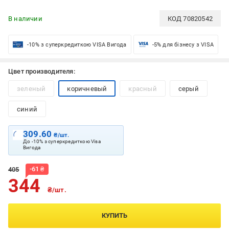
В наличии
КОД
70820542
-10% з суперкредиткою VISA Вигода
-5% для бізнесу з VISA
Цвет производителя:
зеленый
коричневый
красный
серый
синий
309.60
₴/шт.
До -10% з суперкредиткою Visa
Вигода
-
61
₴
405
344
₴/шт.
КУПИТЬ