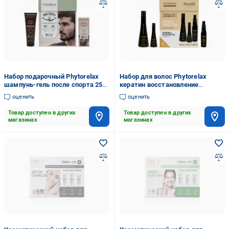
Набор подарочный Phytorelax
Набор для волос Phytorelax
шампунь-гель после спорта 250
кератин восстановление
мл и бальзам для бороды 75 мл
шампунь+спрей+молочко
оценить
оценить
Товар доступен в других
Товар доступен в других
магазинах
магазинах