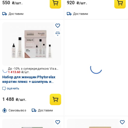
550
920
₴/шт.
₴/шт.
Доставим
Доставим
До -10% з суперкредиткою Visa Вигода
1 413.60
₴/шт.
Набор для женщин Phytorelax
кератин плекс + шампунь и
ламелярная вода
оценить
1 488
₴/шт.
Cамовывоз
Доставим