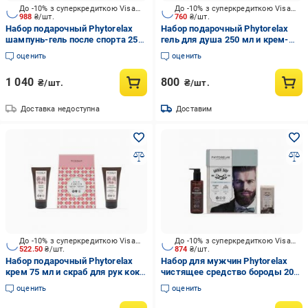
До -10% з суперкредиткою Visa Вигода
До -10% з суперкредиткою Visa Вигода
988
₴/шт.
760
₴/шт.
Набор подарочный Phytorelax
Набор подарочный Phytorelax
шампунь-гель после спорта 250
гель для душа 250 мл и крем-
мл+ крем+бальзам для лица 75
гель бальзам для тела 200 мл
оценить
оценить
мл
1 040
800
₴/шт.
₴/шт.
Доставка недоступна
Доставим
До -10% з суперкредиткою Visa Вигода
До -10% з суперкредиткою Visa Вигода
522.50
₴/шт.
874
₴/шт.
Набор подарочный Phytorelax
Набор для мужчин Phytorelax
крем 75 мл и скраб для рук кокс
чистящее средство бороды 200
75 мл
мл и масло для бороды 30 мл
оценить
оценить