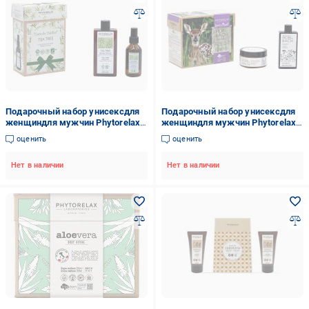
Подарочный набор унисексдля
Подарочный набор унисексдля
женщиндля мужчин Phytorelax
женщиндля мужчин Phytorelax
Tea Tree гель для душа + масло
Flori di Bach
оценить
оценить
Нет в наличии
Нет в наличии