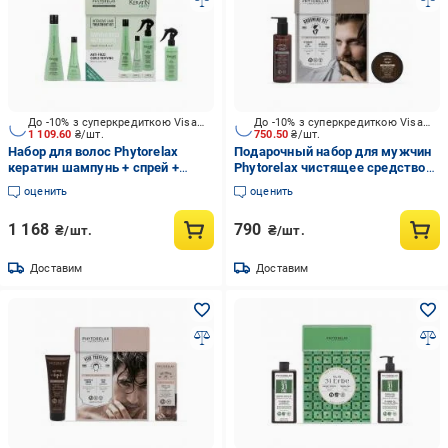
До -10% з суперкредиткою Visa Вигода
До -10% з суперкредиткою Visa Вигода
1 109.60
₴/шт.
750.50
₴/шт.
Набор для волос Phytorelax
Подарочный набор для мужчин
кератин шампунь + спрей +
Phytorelax чистящее средство
восстанавливающий
бороды 200 мл и воск для
оценить
оценить
кондиционер
бороды 100 мл
1 168
790
₴/шт.
₴/шт.
Доставим
Доставим