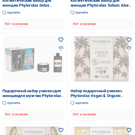
Косметический набор для
Косметический набор для
женщин Phytorelax Detox
женщин Phytorelax Sebum Aloe
Charcoal гель для умывания +
Vera
оценить
оценить
мицеллярное молочко + маска
Нет в наличии
Нет в наличии
Подарочный набор унисексдля
Набор подарочный унисекс
женщиндля мужчин Phytorelax
Phytorelax Vegan & Organic
Mandorla with Almond Oil
Coconut
оценить
оценить
Нет в наличии
Нет в наличии