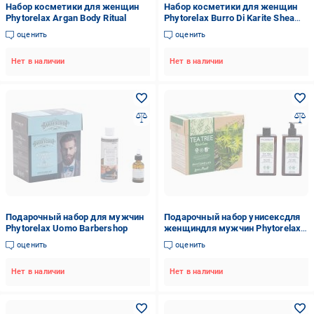
Набор косметики для женщин
Набор косметики для женщин
Phytorelax Argan Body Ritual
Phytorelax Burro Di Karite Shea
Butter
оценить
оценить
Нет в наличии
Нет в наличии
Подарочный набор для мужчин
Подарочный набор унисексдля
Phytorelax Uomo Barbershop
женщиндля мужчин Phytorelax
Tea Tree гель для душа + лосьон
оценить
оценить
для тела
Нет в наличии
Нет в наличии