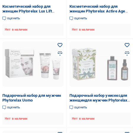
Косметический набор для
Косметический набор для
женщин Phytorelax Lux Lift
женщин Phytorelax Active Age
Argan сыворотка + крем +
Goji
оценить
оценить
маска-скраб
Нет в наличии
Нет в наличии
Подарочный набор для мужчин
Подарочный набор унисексдля
Phytorelax Uomo
женщиндля мужчин Phytorelax
Hemp гель для душа + масло
оценить
оценить
Нет в наличии
Нет в наличии