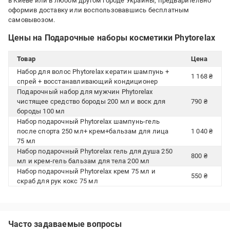
в Киеве или в любом другом городе Украины, предварительно
оформив доставку или воспользовавшись бесплатным
самовывозом.
Цены на Подарочные наборы косметики Phytorelax
Товар
Цена
Набор для волос Phytorelax кератин шампунь +
1 168 ₴
спрей + восстанавливающий кондиционер
Подарочный набор для мужчин Phytorelax
чистящее средство бороды 200 мл и воск для
790 ₴
бороды 100 мл
Набор подарочный Phytorelax шампунь-гель
после спорта 250 мл+ крем+бальзам для лица
1 040 ₴
75 мл
Набор подарочный Phytorelax гель для душа 250
800 ₴
мл и крем-гель бальзам для тела 200 мл
Набор подарочный Phytorelax крем 75 мл и
550 ₴
скраб для рук кокс 75 мл
Часто задаваемые вопросы