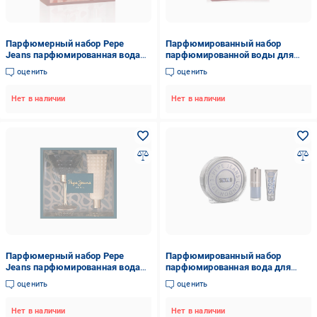
Парфюмерный набор Pepe
Парфюмированный набор
Jeans парфюмированная вода
парфюмированной воды для
для женщин 80 мл/лосьон для
женщин London Calling 80 мл/
оценить
оценить
тела 80 мл (PPJ084)
лосьон для тела Pepe Jeans 80
мл (PPJ088)
Нет в наличии
Нет в наличии
Парфюмерный набор Pepe
Парфюмированный набор
Jeans парфюмированная вода
парфюмированная вода для
для женщин Celebrate 80 мл/
мужчин Sobold 100 мл/гель для
оценить
оценить
лосьон для тела 80 мл (PPJ086)
душа 100 мл Pepe Jeans
(PPJ098)
Нет в наличии
Нет в наличии