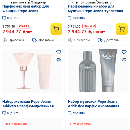
в почтоматы Эпицентр
в почтоматы Эпицентр
Парфюмерный набор для
Парфюмерный набор для
женщин Pepe Jeans
мужчин Pepe Jeans туалетная
парфюмерная вода для женщин
вода для мужчин Life Is Now 100
оценить
оценить
Life Is Now 80 мл и лосьон для
мл и гель для душа 100 мл
тела 100 мл (PPJ167)
(PPJ166)
3 751.30
3 751.30
-
806.53
₴
-
806.53
₴
2 944.77
2 944.77
₴/шт.
₴/100 шт.
Привезём
Доставим
Привезём
Доставим
Набор женский Pepe Jeans
Набор мужской Pepe Jeans
Addictive парфюмированная
Addictive парфюмированная
вода 80 мл/лосьон для тела 100
вода 100 мл/гель для душа 100
оценить
оценить
мл (63591)
мл (63592)
Нет в наличии
Нет в наличии