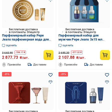
Бесплатная доставка
Бесплатная доставка
в почтоматы Эпицентр
в почтоматы Эпицентр
Парфюмерный набор Pepe
Парфюмерный набор для
Jeans парфюмерная вода для
мужчин Pepe Jeans 3x15 мл
женщин Bright Intense 80 мл и
(PPJ165)
оценить
оценить
лосьон для тела 100 мл (PPJ117)
3 665.90
2 685.20
-
788.17
₴
-
577.32
₴
2 877.73
2 107.88
₴/шт.
₴/шт.
Привезём
Доставим
Привезём
Доставим
Бесплатная доставка
Бесплатная доставка