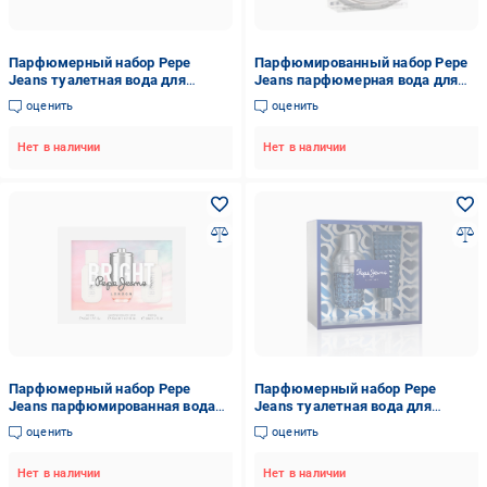
Парфюмерный набор Pepe
Парфюмированный набор Pepe
Jeans туалетная вода для
Jeans парфюмерная вода для
женщин Cocktail Edition 30 мл/
женщин Bright 80 мл/лосьон для
оценить
оценить
лосьон для тела 50 мл/гель для
тела 100 мл (PPJ093)
душа 50 мл (PPJ072)
Нет в наличии
Нет в наличии
Парфюмерный набор Pepe
Парфюмерный набор Pepe
Jeans парфюмированная вода
Jeans туалетная вода для
для женщин Bright 30 мл/лосьон
мужчин 100 мл/гель для душа
оценить
оценить
для тела 50 мл/гель для душа 60
80 мл (PPJ085)
мл (PPJ092)
Нет в наличии
Нет в наличии