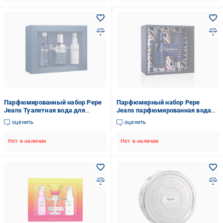
Парфюмированный набор Pepe
Парфюмерный набор Pepe
Jeans Туалетная вода для
Jeans парфюмированная вода
мужчин 30 мл/Гель для душа 50
для мужчин London Calling 100
оценить
оценить
мл/Средство после бритья 50
мл/гель для душа 80 мл
мл (PPJ037)
(PPJ089)
Нет в наличии
Нет в наличии