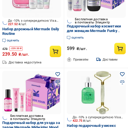
Бесплатная доставка
До -10% з суперкредиткою Visa Вигода
в почтоматы Эпицентр
227.52
₴/шт.
Подарочный набор косметики
Набор дорожный Mermade Daily
для женщин Mermade Funky
Routine
Cola 4 продукта
оценить
оценить
599
₴/шт.
479
-
239.50
₴
239.50
₴/шт.
Привезём
Доставим
Доставка недоступна
Бесплатная доставка
До -10% з суперкредиткою Visa Вигода
в почтоматы Эпицентр
422.75
₴/шт.
Подарочный набор для ухода за
Набор подарочный унисекс
телом Mermade Midwinter Mood