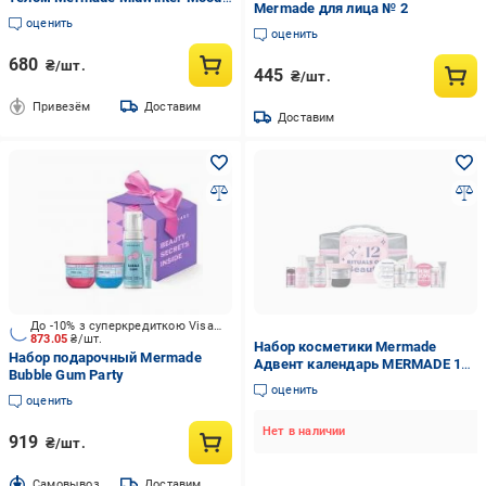
Mermade для лица № 2
для женщин
оценить
оценить
680
₴/шт.
445
₴/шт.
Привезём
Доставим
Доставим
До -10% з суперкредиткою Visa Вигода
873.05
₴/шт.
Набор косметики Mermade
Набор подарочный Mermade
Адвент календарь MERMADE 12
Bubble Gum Party
rituals of beauty
оценить
оценить
Нет в наличии
919
₴/шт.
Cамовывоз
Доставим