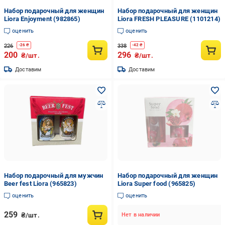
Набор подарочный для женщин
Набор подарочный для женщин
Liora Enjoyment (982865)
Liora FRESH PLEASURE (1101214)
оценить
оценить
226
338
-
26
₴
-
42
₴
200
296
₴/шт.
₴/шт.
Доставим
Доставим
Набор подарочный для мужчин
Набор подарочный для женщин
Beer fest Liora (965823)
Liora Super food (965825)
оценить
оценить
259
₴/шт.
Нет в наличии