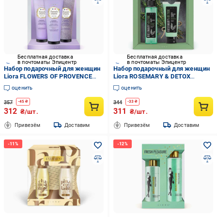
Бесплатная доставка
Бесплатная доставка
в почтоматы Эпицентр
в почтоматы Эпицентр
Набор подарочный для женщин
Набор подарочный для женщин
Liora FLOWERS OF PROVENCE
Liora ROSEMARY & DETOX
(1101215)
(1101213)
оценить
оценить
357
344
-
45
₴
-
33
₴
312
311
₴/шт.
₴/шт.
Привезём
Доставим
Привезём
Доставим