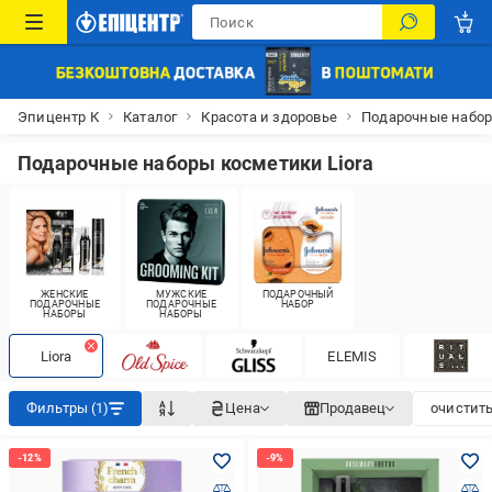
Эпицентр К
Каталог
Красота и здоровье
Подарочные набо
Подарочные наборы косметики Liora
ЖЕНСКИЕ
МУЖСКИЕ
ПОДАРОЧНЫЙ
ПОДАРОЧНЫЕ
ПОДАРОЧНЫЕ
НАБОР
НАБОРЫ
НАБОРЫ
Liora
ELEMIS
Фильтры (1)
Цена
Продавец
очистить