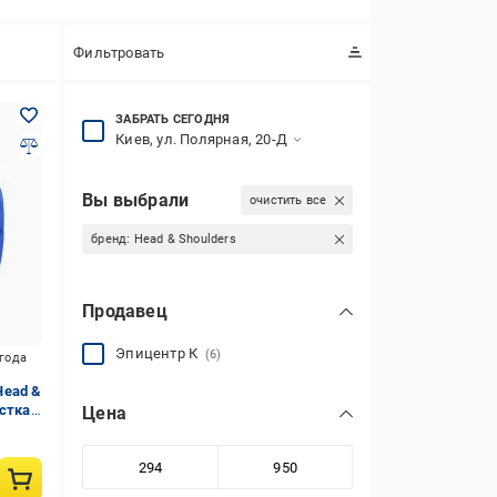
Фильтровать
ЗАБРАТЬ СЕГОДНЯ
Киев, ул. Полярная, 20-Д
Вы выбрали
очистить все
бренд:
Head & Shoulders
Продавец
Эпицентр К
(6)
игода
Head &
истка
Цена
 мл