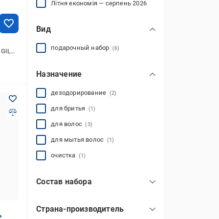
Літня економія — серпень 2026
Вид
подарочный набор
(6)
 Sports Fresh 200 мл
Назначение
дезодорирование
(2)
для бритья
(1)
для волос
(3)
для мытья волос
(1)
очистка
(1)
Состав набора
бальзам
(1)
Страна-производитель
дезодорант
(2)
ь