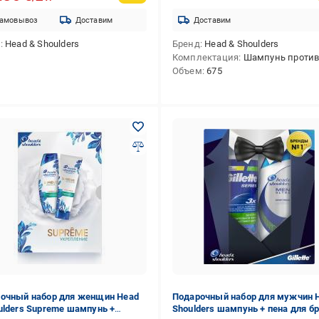
амовывоз
Доставим
Доставим
д
Head & Shoulders
Бренд
Head & Shoulders
Комплектация
Шампунь против перхоти Head & Shoulders Глубокая очистка 2х300 мл,Гель для бритья 
Объем
675
очный набор для женщин Head
Подарочный набор для мужчин 
ulders Supreme шампунь +
Shoulders шампунь + пена для б