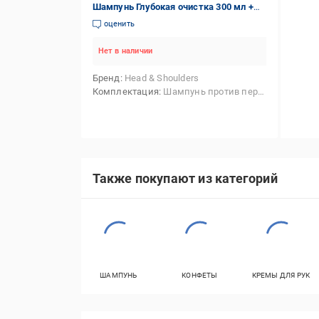
Шампунь Глубокая очистка 300 мл +
Гель для бритья Gillette Алоэ вера 200
оценить
мл
Нет в наличии
Бренд
Head & Shoulders
Комплектация
Шампунь против перхоти Head & Shoulders Глубокая очистка 300 мл,Гель для бритья Gillette Алоэ вера 200 мл
Также покупают из категорий
ШАМПУНЬ
КОНФЕТЫ
КРЕМЫ ДЛЯ РУК