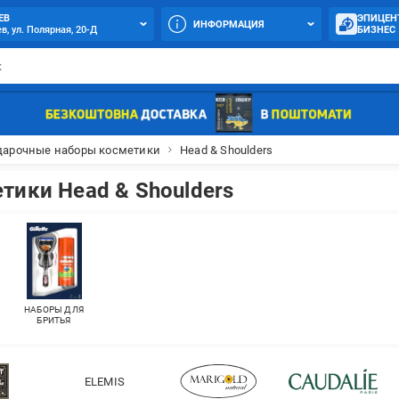
ЕВ
ЭПИЦЕН
ИНФОРМАЦИЯ
в, ул. Полярная, 20-Д
БИЗНЕС
дарочные наборы косметики
Head & Shoulders
ики Head & Shoulders
НАБОРЫ ДЛЯ
БРИТЬЯ
ELEMIS