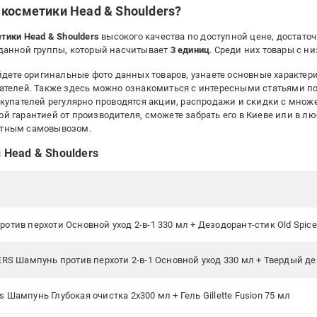
косметики Head & Shoulders?
ики Head & Shoulders
высокого качества по доступной цене, достато
данной группы, который насчитывает
3 единиц
. Среди них товары с 
дете оригинальные фото данных товаров, узнаете основные характери
ателей. Также здесь можно ознакомиться с интересными статьями п
окупателей регулярно проводятся акции, распродажи и скидки с множ
 гарантией от производителя, сможете забрать его в Киеве или в л
атным самовывозом.
Head & Shoulders
отив перхоти Основной уход 2-в-1 330 мл + Дезодорант-стик Old Spice
Шампунь против перхоти 2-в-1 Основной уход 330 мл + Твердый дезо
Шампунь Глубокая очистка 2х300 мл + Гель Gillette Fusion 75 мл