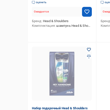
дезодорант 150 мл
бальз
оценить
оце
Ожидается
Ожид
Бренд
Head & Shoulders
Брен
Комплектация
шампунь Head & Shoulders Men Ultra комплексный уход,дезодорант Old Spice Spray WW 150
Комп
Набор подарочный Head & Shoulders