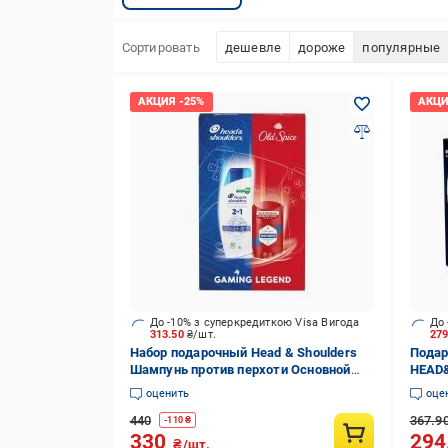
Сортировать
дешевле
дороже
популярные
До -10% з суперкредиткою Visa Вигода
До 
313.50
₴/шт.
27
Набор подарочный Head & Shoulders
Подар
Шампунь против перхоти Основной
HEAD
уход 2-в-1 330 мл + Дезодорант-стик
перхо
оценить
оце
Old Spice Whitewater 50 мл
Тверд
440
367.9
50 мл
-
110
₴
330
294
₴/шт.