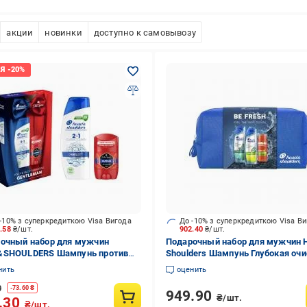
акции
новинки
доступно к самовывозу
-10% з суперкредиткою Visa Вигода
До -10% з суперкредиткою Visa В
9.58
₴/шт.
902.40
₴/шт.
очный набор для мужчин
Подарочный набор для мужчин 
&SHOULDERS Шампунь против
Shoulders Шампунь Глубокая оч
ти 2-в-1 Основной уход 330 мл +
2х300 мл + Гель Gillette Fusion 75
нить
оценить
ый дезодорант Old Spice Сaptain
0
-
73.60
₴
949.90
₴/шт.
.30
₴/шт.