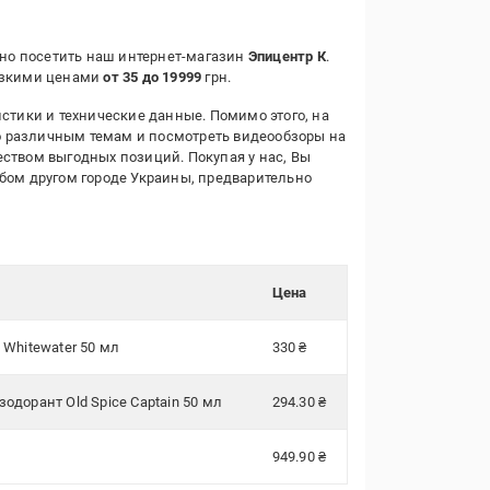
чно посетить наш интернет-магазин
Эпицентр К
.
низкими ценами
от 35 до 19999
грн.
стики и технические данные. Помимо этого, на
о различным темам и посмотреть видеообзоры на
еством выгодных позиций. Покупая у нас, Вы
юбом другом городе Украины, предварительно
Цена
 Whitewater 50 мл
330 ₴
дорант Old Spice Сaptain 50 мл
294.30 ₴
949.90 ₴