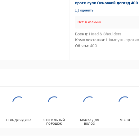
проти лупи Основний догляд 400
Гель для душу Old Spice Whitewat
оценить
в-1 400 мл
Нет в наличии
Бренд
Head & Shoulders
Комплектация
Шампунь против перхоти Head & Shoulders Основной уход 400 мл,Гель для душа Old Spice W
Объем
400
ГЕЛЬ ДЛЯ ДУША
СТИРАЛЬНЫЙ
МАСКА ДЛЯ
МЫЛО
ПОРОШОК
ВОЛОС