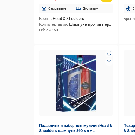
Cамовывоз
Доставим
C
Бренд
Head & Shoulders
Брен
Комплектация
Шампунь против перхоти Head & Shoulders Основной уход 2-в-1 330 мл,Дезодорант-стик Old Spice Whitewater 50 мл
Объем
50
Подарочный набор для мужчин Head &
Подар
Shoulders шампунь 360 мл +
& Sho