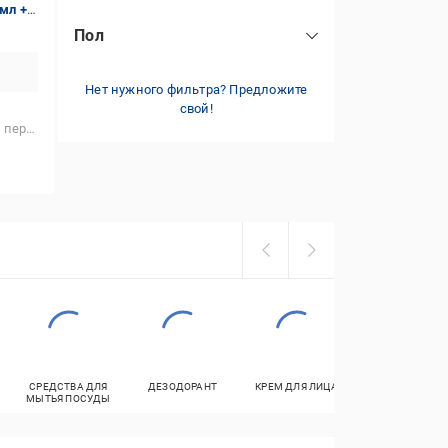
Польша
(3)
 мл +
пена
(2)
er 3-
Пол
Румыния
(2)
станок для бритья
(1)
мужские
(5)
Франция
(1)
шампунь
(6)
Нет нужного фильтра? Предложите
женские
(1)
свой!
hitewater 3-в-1 400 мл
СРЕДСТВА ДЛЯ
ДЕЗОДОРАНТ
КРЕМ ДЛЯ ЛИЦА
СТАНКИ ДЛЯ
МЫТЬЯ ПОСУДЫ
БРИТЬЯ