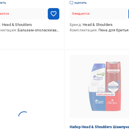
ам-ополаскиватель
нить
оценить
ается
Ожидается
д
Head & Shoulders
Бренд
Head & Shoulders
лектация
Бальзам-ополаскиватель против перхоти HEAD&SHOULDERS Supreme Укрепление 275 мл,Шампунь против перхоти HEAD&SHOULDERS Supreme Укрепление 300 мл
Комплектация
Пена для бритья GILLETTE для чувствительной кожи 250 мл,Шампунь против перхоти HEAD&SHOULDERS
Набор Head & Shoulders Шампун