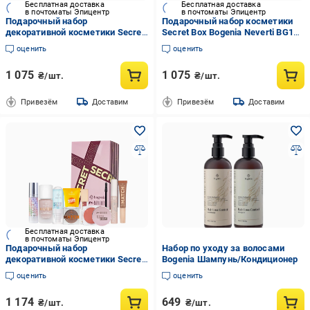
Бесплатная доставка
Бесплатная доставка
в почтоматы Эпицентр
в почтоматы Эпицентр
Подарочный набор
Подарочный набор косметики
декоративной косметики Secret
Secret Box Bogenia Neverti BG152
Box Bogenia Neverti BG152 002
001
оценить
оценить
1 075
1 075
₴/шт.
₴/шт.
Привезём
Доставим
Привезём
Доставим
Бесплатная доставка
в почтоматы Эпицентр
Подарочный набор
Набор по уходу за волосами
декоративной косметики Secret
Bogenia Шампунь/Кондиционер
Box Bogenia Neverti BG152 003
оценить
оценить
1 174
649
₴/шт.
₴/шт.