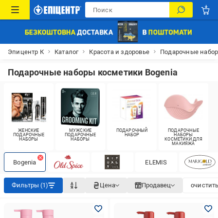
Эпицентр К
Каталог
Красота и здоровье
Подарочные набо
Подарочные наборы косметики Bogenia
ЖЕНСКИЕ
МУЖСКИЕ
ПОДАРОЧНЫЙ
ПОДАРОЧНЫЕ
ПОДАРОЧНЫЕ
ПОДАРОЧНЫЕ
НАБОР
НАБОРЫ
НАБОРЫ
НАБОРЫ
КОСМЕТИКИ ДЛЯ
МАКИЯЖА
Bogenia
ELEMIS
Фильтры (1)
Цена
Продавец
очистить