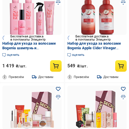
Бесплатная доставка
Бесплатная доставка
в почтоматы Эпицентр
в почтоматы Эпицентр
Набор для ухода за волосами
Набор для ухода за волосами
Bogenia шампунь и
Bogenia Apple Cider Vinegar
кондиционер/термозащита/
Шампунь/Кондиционер
оценить
оценить
маска/сыворотка
1 419
549
₴/шт.
₴/шт.
Привезём
Доставим
Привезём
Доставим