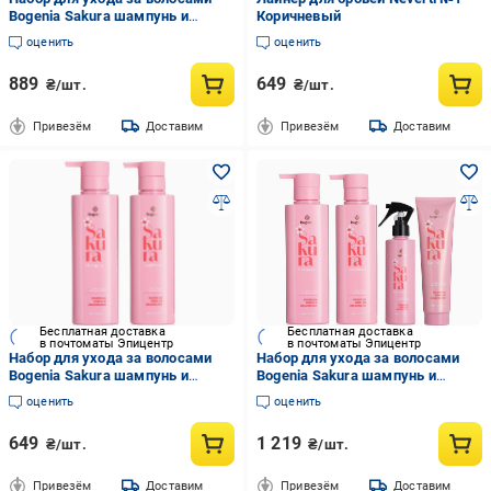
Bogenia Sakura шампунь и
Коричневый
кондиционер/термозащита
оценить
оценить
889
649
₴/шт.
₴/шт.
Привезём
Доставим
Привезём
Доставим
Бесплатная доставка
Бесплатная доставка
в почтоматы Эпицентр
в почтоматы Эпицентр
Набор для ухода за волосами
Набор для ухода за волосами
Bogenia Sakura шампунь и
Bogenia Sakura шампунь и
кондиционер
кондиционер/термозащита/
оценить
оценить
маска
649
1 219
₴/шт.
₴/шт.
Привезём
Доставим
Привезём
Доставим