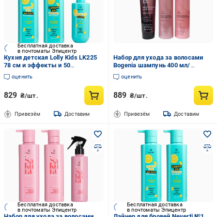
Бесплатная доставка
в почтоматы Эпицентр
Кухня детская Lolly Kids LK225
Набор для ухода за волосами
78 см и эффекты и 50
Bogenia шампунь 400 мл/
аксессуары (9795)
кондиционер 400 мл/маска 300
оценить
оценить
мл
829
889
₴/шт.
₴/шт.
Привезём
Доставим
Привезём
Доставим
Бесплатная доставка
Бесплатная доставка
в почтоматы Эпицентр
в почтоматы Эпицентр
Набор для ухода за волосами
Лайнер для бровей Neverti №1