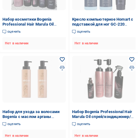
Набор косметики Bogenia
Кресло компьютерное Homart с
Professional Hair Marula Oil
подставкой для ног GC-220
спрей/шампунь/масло/маска/
Черный (9929)
оценить
оценить
термозащита (1907368454)
Нет в наличии
Нет в наличии
Набор для ухода за волосами
Набор Bogenia Professional Hair
Bogenia с маслом арганы
Marula Oil спрей/кондиционер/
шампунь 400 мл/кондиционер
шампунь/масло (1886400170)
оценить
оценить
400 мл
Нет в наличии
Нет в наличии