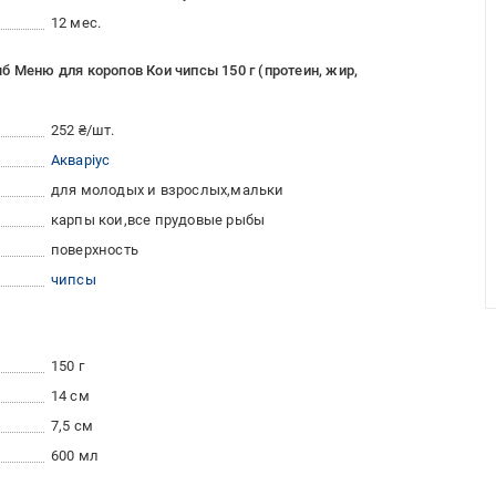
12 мес.
б Меню для коропов Кои чипсы 150 г (протеин, жир,
252 ₴/шт.
Акваріус
для молодых и взрослых
мальки
карпы кои
все прудовые рыбы
поверхность
чипсы
150 г
14 см
7,5 см
600 мл