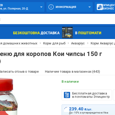
ЕВ
ЭПИЦЕН
ИНФОРМАЦИЯ
в, ул. Полярная, 20-Д
БИЗНЕС
ля домашних животных
Корм для рыб
Акваріус
Корм Акваріус 
еню для коропов Кои чипсы 150 г
)
аписать отзыв о товаре
Наличие товара в магазинах (443)
В наличии
Бесплатная доставка
в почтоматы Эпицентр
239.40
₴/шт.
До -10% з суперкредиткою Visa