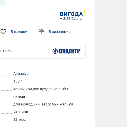
+ 2.52 балла
В желания
В сравнение
нтр К»
Акваріус
150 г
карпы кои
все прудовые рыбы
чипсы
для молодых и взрослых
мальки
Украина
12 мес.