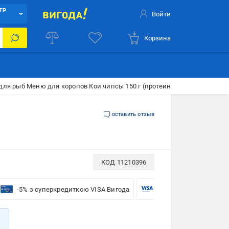
ТР
Войти
Корзина
для рыб Меню для коропов Кои чипсы 150 г (протеин, жир, клетчатка)
оставить отзыв
КОД
11210396
-5% з суперкредиткою VISA Вигода
-5% для бізнесу з VISA