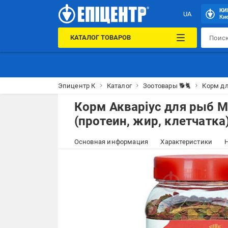
КИ
UA
Кие
КАТАЛОГ ТОВАРОВ
Эпицентр К
Каталог
Зоотовары 🐕🐈
Корм д
Корм Акваріус для рыб М
(протеин, жир, клетчатка
Основная информация
Характеристики
Н