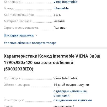
Коллекция:
Viena Intermeble
Бренд:
Intermeble
Количество ящиков:
3 шт.
Материал каркаса:
металл
Страна-производитель:
Польша
Все характеристики
Условия обмена и возврата товара
Характеристики Комод Intermeble VIENA 3д3ш
1790x980x420 мм золотой/белый
(5003203BIZO)
Коллекция:
Viena Intermeble
Обмен и возврат:
14 дней со дня покупки
с дверцей
напольные
с полками
Конструкция:
с выдвижными ящиками
Стиль:
современный