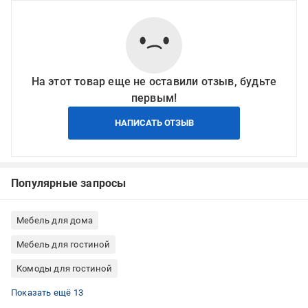
На этот товар еще не оставили отзыв, будьте
первым!
НАПИСАТЬ ОТЗЫВ
Популярные запросы
Мебель для дома
Мебель для гостиной
Комоды для гостиной
Комоды для спальни
Комоды 3 ящика
Комоды белый для спальни
Комоды Польша
Комоды с дверцей
Комоды с полками
Комоды белые
Комоды для хранения
Комоды для одежды
Комоды для жилых помещений
Комоды для дома
Комоды напольные
Комоды с выдвижными ящиками
Показать ещё 13