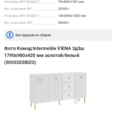
Упаковка №1 (ВхШхГ):
79x500x1991 мм
Вес упаковки №1:
32000 г
Упаковка №2 (ВхШхГ):
146x504x1005 мм
Вес упаковки №2:
35000 г
Инструкция по сборке
Фото Комод Intermeble VIENA 3д3ш
1790x980x420 мм золотой/белый
(5003203BIZO)