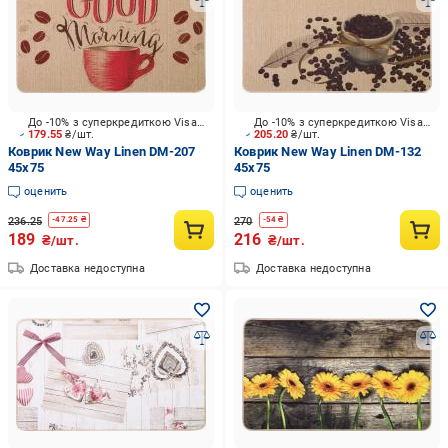
До -10% з суперкредиткою Visa Вигода
До -10% з суперкредиткою Visa Вигода
179.55
₴/шт.
205.20
₴/шт.
Коврик New Way Linen DM-207
Коврик New Way Linen DM-132
45x75
45x75
оценить
оценить
236.25
270
-
47.25
₴
-
54
₴
189
216
₴/шт.
₴/шт.
Доставка недоступна
Доставка недоступна