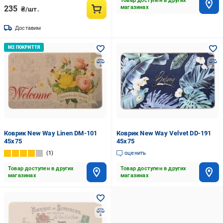
Товар доступен в других
235
магазинах
₴/шт.
Доставим
Коврик New Way Linen DM-101
Коврик New Way Velvet DD-191
45x75
45x75
1
оценить
Товар доступен в других
Товар доступен в других
магазинах
магазинах