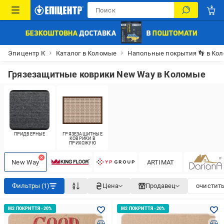
Эпицентр К
Каталог в Коломые
Напольные покрытия 👣 в Ко
Грязезащитные коврики New Way в Коломые
ПРИДВЕРНЫЕ
ГРЯЗЕЗАЩИТНЫЕ
КОВРИКИ В
ПРИХОЖУЮ
New Way
ARTIMAT
Фильтры (1)
Цена
Продавец
очистить