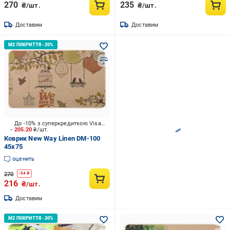
270
235
₴/шт.
₴/шт.
Доставим
Доставим
До -10% з суперкредиткою Visa Вигода
205.20
₴/шт.
Коврик New Way Linen DM-100
45x75
оценить
270
-
54
₴
216
₴/шт.
Доставим