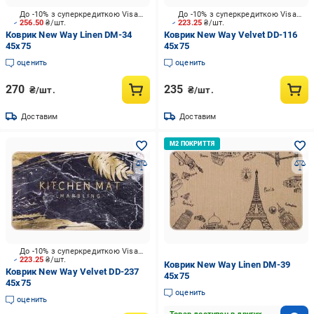
До -10% з суперкредиткою Visa Вигода
До -10% з суперкредиткою Visa Вигода
256.50
₴/шт.
223.25
₴/шт.
Коврик New Way Linen DM-34
Коврик New Way Velvet DD-116
45x75
45x75
оценить
оценить
270
235
₴/шт.
₴/шт.
Доставим
Доставим
До -10% з суперкредиткою Visa Вигода
223.25
₴/шт.
Коврик New Way Linen DM-39
Коврик New Way Velvet DD-237
45x75
45x75
оценить
оценить