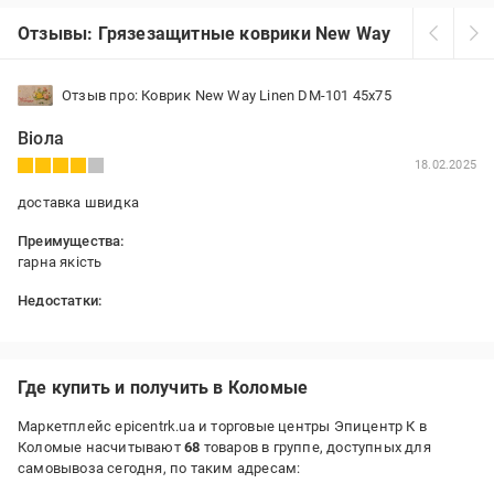
Отзывы: Грязезащитные коврики New Way в Коломые
Отзыв про: Коврик New Way Linen DM-101 45x75
Віола
18.02.2025
доставка швидка
Преимущества:
гарна якість
Недостатки:
колір килимка відрізняється від кольору на фото, насправді він
темніший на кілька тонів
Где купить и получить в Коломые
Маркетплейс epicentrk.ua и торговые центры Эпицентр К в
Коломые насчитывают
68
товаров в группе, доступных для
самовывоза сегодня, по таким адресам: