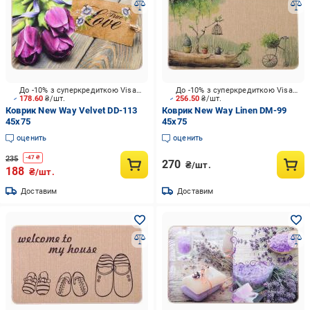
До -10% з суперкредиткою Visa Вигода
До -10% з суперкредиткою Visa Вигода
178.60
₴/шт.
256.50
₴/шт.
Коврик New Way Velvet DD-113
Коврик New Way Linen DM-99
45x75
45x75
оценить
оценить
235
-
47
₴
270
₴/шт.
188
₴/шт.
Доставим
Доставим