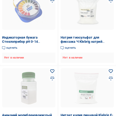
Индикаторная бумага
Натрия тиосульфат для
Стеклоприбор рН 0-14
фиксажа Ч Klebrig натрий
(1169621190)
серноватистокислый 1 кг
оценить
оценить
ТіСЛФТ-1
Нет в наличии
Нет в наличии
Аммоний молибденовокислый
Нитрат калия пищевой Klebrig E-