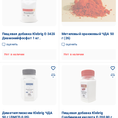
Пищевая добавка Klebrig Е-342ii
Метиловый оранжевый ЧДА 50
Диамонийфосфат 1 кг
г (26)
(АМНФФК-1)
оценить
оценить
Нет в наличии
Нет в наличии
Диметилглиоксим Klebrig ЧДА
Пищевая добавка Klebrig
50 г (ДМГЛ-0,05)
Сорбиновая кислота Е-200 80 г