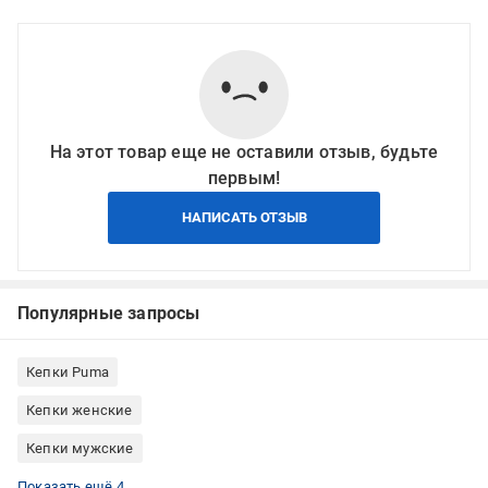
На этот товар еще не оставили отзыв, будьте
первым!
НАПИСАТЬ ОТЗЫВ
Популярные запросы
Кепки Puma
Кепки женские
Кепки мужские
Кепки Китай
Кепки унисекс
Кепки Puma мужские
Кепки Puma женские
Показать ещё 4