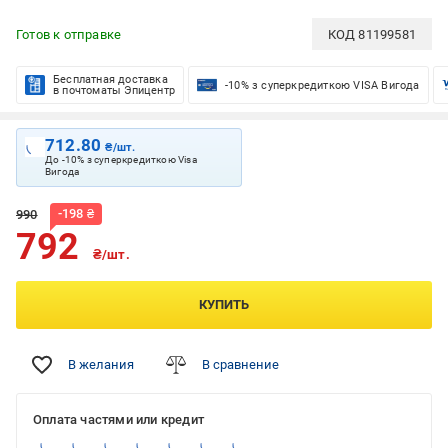
Готов к отправке
КОД
81199581
Бесплатная доставка
-10% з суперкредиткою VISA Вигода
в почтоматы Эпицентр
712.80
₴/шт.
До -10% з суперкредиткою Visa
Вигода
-
198
₴
990
792
₴/шт.
КУПИТЬ
В желания
В сравнение
Оплата частями или кредит