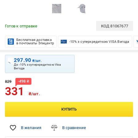
Готов к отправке
КОД
81067677
Бесплатная доставка
-10% з суперкредиткою VISA Вигода
в почтоматы Эпицентр
297.90
₴/шт.
До -10% з суперкредиткою Visa
Вигода
-
498
₴
829
331
₴/шт.
КУПИТЬ
В желания
В сравнение