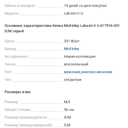
Обмен и возврат:
14 дней со дня покупки
Модель:
Laksim II U
Основные характеристики Кепка McKinley Laksim II U 417916-031
S/M серый
Цена:
331 ₴/шт.
Бренд:
McKinley
Ассортимент:
Новая коллекция
Сезон:
всесезонный
Пол:
мужские
унисекс
женские
Тип:
открытые
Размеры и вес
Размер:
M
S
Обхват головы:
56 см
Размер производителя:
S/M
Размер (международный):
S
M