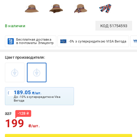
В наличии
КОД
51754593
Бесплатная доставка
-5% з суперкредиткою VISA Вигода
в почтоматы Эпицентр
Цвет производителя:
189.05
₴/шт.
До -10% з суперкредиткою Visa
Вигода
-
128
₴
327
199
₴/шт.