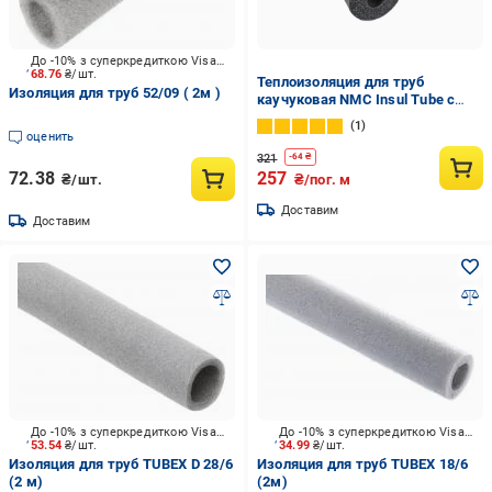
До -10% з суперкредиткою Visa Вигода
68.76
₴/шт.
Теплоизоляция для труб
Изоляция для труб 52/09 ( 2м )
каучуковая NMC Insul Tube с
внутренним Ø 60 мм и толщина
1
изоляции 13 мм (1443595275)
оценить
321
-
64
₴
72.38
257
₴/шт.
₴/пог. м
Доставим
Доставим
До -10% з суперкредиткою Visa Вигода
До -10% з суперкредиткою Visa Вигода
53.54
₴/шт.
34.99
₴/шт.
Изоляция для труб TUBEX D 28/6
Изоляция для труб TUBEX 18/6
(2 м)
(2м)