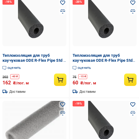
Теплоизоляция для труб
Теплоизоляция для труб
каучуковая ODE R-Flex Pipe Std с
каучуковая ODE R-Flex Pipe Std
внутренним Ø 60 мм и толщина
толщина изоляции 6 мм трубка
оценить
оценить
изоляции 9 мм трубка 9х60 мм
6х28 мм (1440906139)
(1440745621)
202
75
-
40
₴
-
15
₴
162
60
₴/пог. м
₴/пог. м
Доставим
Доставим