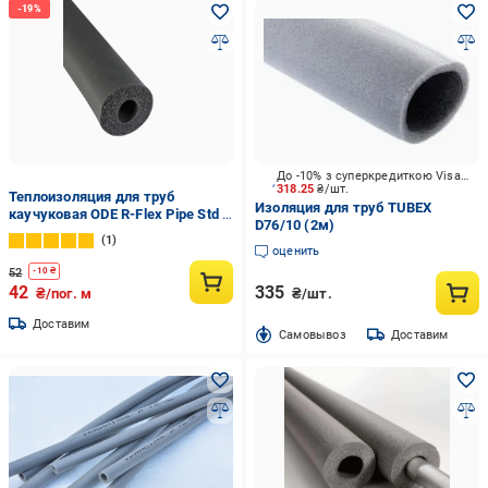
До -10% з суперкредиткою Visa Вигода
318.25
₴/шт.
Теплоизоляция для труб
Изоляция для труб TUBEX
каучуковая ODE R-Flex Pipe Std с
D76/10 (2м)
внутренним Ø 10 мм и толщина
1
изоляции 9 мм трубка 9х10 мм
оценить
(1440745605)
52
-
10
₴
42
335
₴/пог. м
₴/шт.
Доставим
Cамовывоз
Доставим