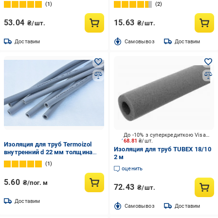
1
2
53.04
15.63
₴/шт.
₴/шт.
Доставим
Cамовывоз
Доставим
До -10% з суперкредиткою Visa Вигода
68.81
₴/шт.
Изоляция для труб Termoizol
Изоляция для труб TUBEX 18/10
внутренний d 22 мм толщина
2 м
стенки 6 мм
1
оценить
5.60
₴/пог. м
72.43
₴/шт.
Доставим
Cамовывоз
Доставим