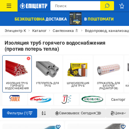
Эпицентр К
Каталог
Сантехника 🚿
Водопровод, канализац
Изоляция труб горячего водоснабжения
(против потерь тепла)
ИЗОЛЯЦИЯ ТРУБ
УТЕПЛИТЕЛЬ ДЛЯ
ШУМОИЗОЛЯЦИЯ
ОТРАЖАТЕЛЬ ДЛЯ
ГОРЯЧЕГО
ТРУБ
ДЛЯ ТРУБ
БАТАРЕЙ
К
ВОДОСНАБЖЕНИЯ
(РАДИАТОРОВ)
Санторг
Фильтры (1)
Самовывоз:
Сегодня
Цена