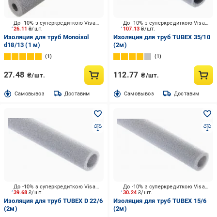
До -10% з суперкредиткою Visa Вигода
До -10% з суперкредиткою Visa Вигода
26.11
₴/шт.
107.13
₴/шт.
Изоляция для труб Monoisol
Изоляция для труб TUBEX 35/10
d18/13 (1 м)
(2м)
1
1
27.48
112.77
₴/шт.
₴/шт.
Cамовывоз
Доставим
Cамовывоз
Доставим
До -10% з суперкредиткою Visa Вигода
До -10% з суперкредиткою Visa Вигода
39.68
₴/шт.
30.24
₴/шт.
Изоляция для труб TUBEX D 22/6
Изоляция для труб TUBEX 15/6
(2м)
(2м)