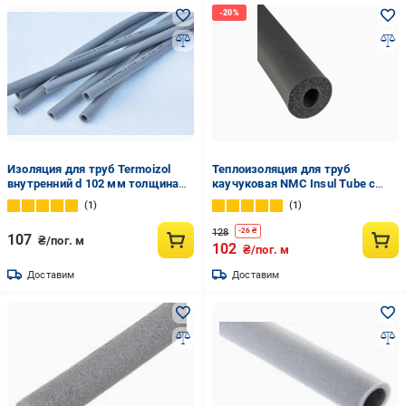
Изоляция для труб Termoizol
Теплоизоляция для труб
внутренний d 102 мм толщина
каучуковая NMC Insul Tube с
стенки 13 мм
внутренним Ø 25 мм и толщина
1
1
изоляции 9 мм трубка 9х25 мм
(1442438707)
128
-
26
₴
107
₴/пог. м
102
₴/пог. м
Доставим
Доставим