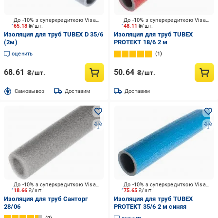
До -10% з суперкредиткою Visa Вигода
До -10% з суперкредиткою Visa Вигода
65.18
₴/шт.
48.11
₴/шт.
Изоляция для труб TUBEX D 35/6
Изоляция для труб TUBEX
(2м)
PROTEKT 18/6 2 м
оценить
1
68.61
50.64
₴/шт.
₴/шт.
Cамовывоз
Доставим
Доставим
До -10% з суперкредиткою Visa Вигода
До -10% з суперкредиткою Visa Вигода
18.66
₴/шт.
75.65
₴/шт.
Изоляция для труб Санторг
Изоляция для труб TUBEX
28/06
PROTEKT 35/6 2 м синяя