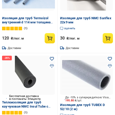
Изоляция для труб Termoizol
Изоляция для труб NMC Sanflex
внутренний d 114 мм толщина
22х9 мм
стенки 13 мм
1
оценить
120
30
₴/пог. м
₴/пог. м
Доставим
Доставим
Бесплатная доставка
До -10% з суперкредиткою Visa Вигода
в почтоматы Эпицентр
195.80
₴/шт.
Теплоизоляция для труб
Изоляция для труб TUBEX D
каучуковая NMC Insul Tube с
52/10 (2 м)
внутренним Ø 160 мм и толщина
1
изоляции 13 мм (1443595285)