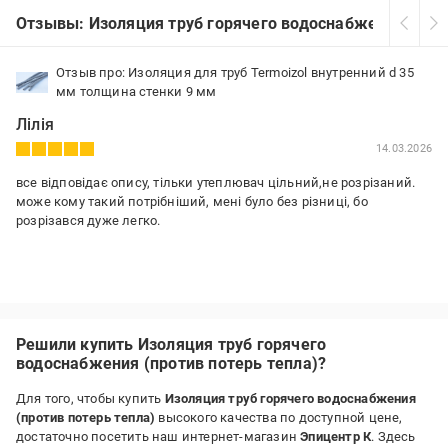
Отзывы: Изоляция труб горячего водоснабжения (прот
Отзыв про: Изоляция для труб Termoizol внутренний d 35
мм толщина стенки 9 мм
Лілія
14.03.2026
все відповідає опису, тільки утеплювач цільний,не розрізаний.
може кому такий потрібніший, мені було без різниці, бо
розрізався дуже легко.
Решили купить Изоляция труб горячего
водоснабжения (против потерь тепла)?
Для того, чтобы купить
Изоляция труб горячего водоснабжения
(против потерь тепла)
высокого качества по доступной цене,
достаточно посетить наш интернет-магазин
Эпицентр К
. Здесь