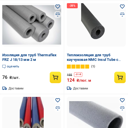
Изоляция для труб Thermaflex
Теплоизоляция для труб
FRZ J 18/13 мм 2 м
каучуковая NMC Insul Tube с
внутренним Ø 28 мм и толщина
оценить
1
изоляции 13 мм (1443595270)
155
-
31
₴
76
₴/шт.
124
₴/пог. м
Доставим
Доставим