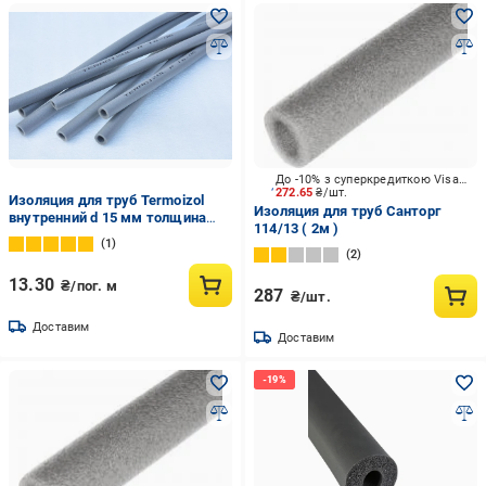
До -10% з суперкредиткою Visa Вигода
272.65
₴/шт.
Изоляция для труб Termoizol
Изоляция для труб Санторг
внутренний d 15 мм толщина
114/13 ( 2м )
стенки 9 мм
1
2
13.30
₴/пог. м
287
₴/шт.
Доставим
Доставим