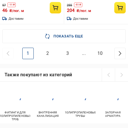
(1440745606)
57
255
-
11
₴
-
51
₴
46
204
₴/пог. м
₴/пог. м
Доставим
Доставим
ПОКАЗАТЬ ЕЩЕ
1
2
3
...
10
Также покупают из категорий
ФИТИНГИ ДЛЯ
ВНУТРЕННЯЯ
ПОЛИПРОПИЛЕНОВЫЕ
ЗАПОРНАЯ
ПОЛИПРОПИЛЕНОВЫХ
КАНАЛИЗАЦИЯ
ТРУБЫ
АРМАТУРА
ТРУБ