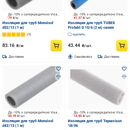
До -10% з суперкредиткою Visa Вигода
До -10% з суперкредиткою Visa Вигода
79
₴/м
41.27
₴/шт.
Изоляция для труб Monoisol
Изоляция для труб TUBEX
d52/13 (1 м)
Protekt D 15/6 (2 м) синяя
1
оценить
83.16
43.44
₴/м
₴/шт.
Доставим
Cамовывоз
Доставим
До -10% з суперкредиткою Visa Вигода
До -10% з суперкредиткою Visa Вигода
50.39
₴/шт.
14.85
₴/шт.
Изоляция для труб Monoisol
Изоляция для труб Термоізол
d42/13 (1 м)
18/06