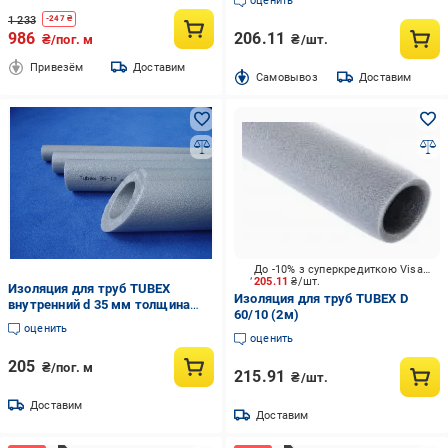
оценить
1 233
-
247
₴
986
206.11
₴/пог. м
₴/шт.
Привезём
Доставим
Cамовывоз
Доставим
До -10% з суперкредиткою Visa Вигода
205.11
₴/шт.
Изоляция для труб TUBEX
Изоляция для труб TUBEX D
внутренний d 35 мм толщина
60/10 (2м)
стенки 25 мм (838281632)
оценить
оценить
205
₴/пог. м
215.91
₴/шт.
Доставим
Доставим