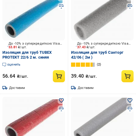
До -10% з суперкредиткою Visa Вигода
До -10% з суперкредиткою Visa Вигода
53.81
₴/шт.
37.43
₴/шт.
Изоляция для труб TUBEX
Изоляция для труб Санторг
PROTEKT 22/6 2 м. синяя
42/06 ( 2м )
оценить
2
56.64
39.40
₴/шт.
₴/шт.
Доставим
Доставим