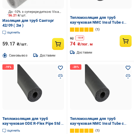
До -10% з суперкредиткою Visa Вигода
56.21
₴/шт.
Теплоизоляция для труб
Изоляция для труб Санторг
каучуковая NMC Insul Tube с
42/09 ( 2м )
внутренним Ø 15 мм и толщина
1
изоляции 9 мм трубка 9х15 мм
оценить
(1442438704)
92
-
18
₴
59.17
74
₴/шт.
₴/пог. м
Доставим
Cамовывоз
Доставим
Теплоизоляция для труб
Теплоизоляция для труб
каучуковая ODE R-Flex Pipe Std с
каучуковая NMC Insul Tube с
внутренним Ø 12 мм и толщина
внутренним Ø 22 мм и толщина
оценить
1
изоляции 9 мм трубка 9х12 мм
изоляции 19 мм (19х22 мм)