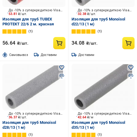
До -10% з суперкредиткою Visa Вигода
До -10% з суперкредиткою Visa Вигода
53.81
₴/шт.
32.38
₴/шт.
Изоляция для труб TUBEX
Изоляция для труб Monoisol
PROTEKT 22/6 2 м. красная
d22/13 (1 м)
1
1
56.64
34.08
₴/шт.
₴/шт.
Cамовывоз
Доставим
Доставим
До -10% з суперкредиткою Visa Вигода
До -10% з суперкредиткою Visa Вигода
36.37
₴/шт.
42.64
₴/м
Изоляция для труб Monoisol
Изоляция для труб Monoisol
d28/13 (1 м)
d35/13 (1 м)
1
1