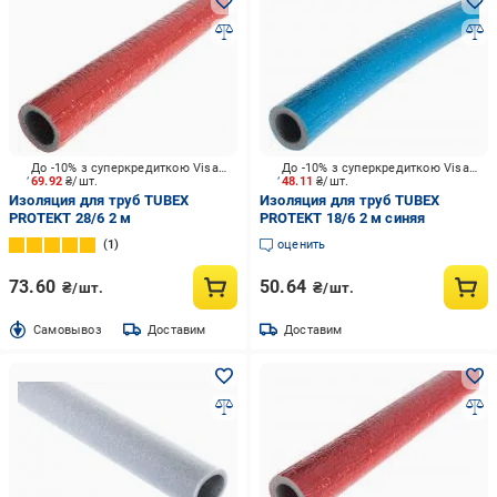
До -10% з суперкредиткою Visa Вигода
До -10% з суперкредиткою Visa Вигода
69.92
₴/шт.
48.11
₴/шт.
Изоляция для труб TUBEX
Изоляция для труб TUBEX
PROTEKT 28/6 2 м
PROTEKT 18/6 2 м синяя
1
оценить
73.60
50.64
₴/шт.
₴/шт.
Cамовывоз
Доставим
Доставим