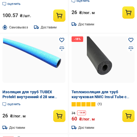
оценить
(1093956521)
оценить
26
₴/пог. м
100.57
₴/шт.
Доставим
Cамовывоз
Доставим
Изоляция для труб TUBEX
Теплоизоляция для труб
Protekt внутренний d 28 мм
каучуковая NMC Insul Tube с
толщина стенки 6 мм Cиний
внутренним Ø 6 мм и толщина
оценить
1
(1094561209)
изоляции 9 мм трубка 9х6 мм
(1442437809)
74
-
14
₴
26
₴/пог. м
60
₴/пог. м
Доставим
Доставим