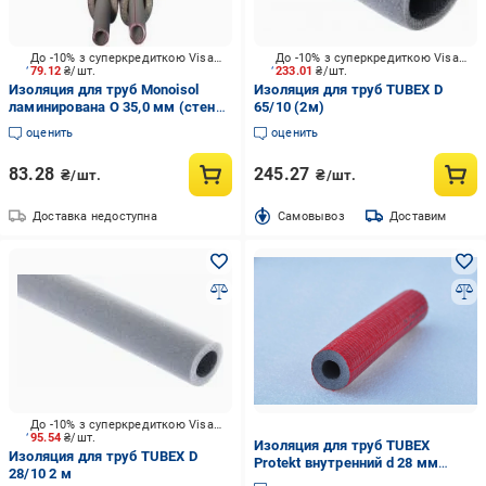
До -10% з суперкредиткою Visa Вигода
До -10% з суперкредиткою Visa Вигода
79.12
₴/шт.
233.01
₴/шт.
Изоляция для труб Monoisol
Изоляция для труб TUBEX D
ламинирована O 35,0 мм (стенка
65/10 (2м)
9,0 мм), 2.00 м, синия
оценить
оценить
83.28
245.27
₴/шт.
₴/шт.
Доставка недоступна
Cамовывоз
Доставим
До -10% з суперкредиткою Visa Вигода
95.54
₴/шт.
Изоляция для труб TUBEX
Изоляция для труб TUBEX D
Protekt внутренний d 28 мм
28/10 2 м
толщина стенки 6 мм