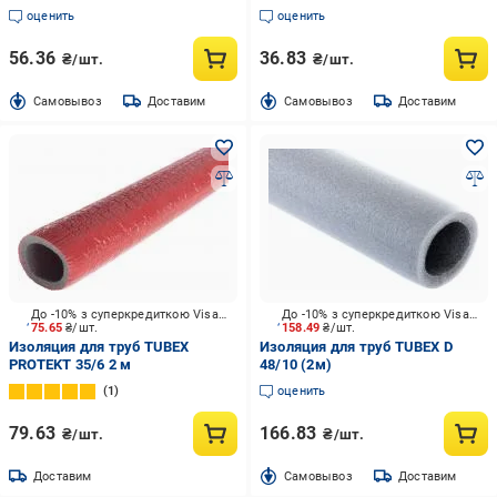
оценить
оценить
56.36
36.83
₴/шт.
₴/шт.
Cамовывоз
Доставим
Cамовывоз
Доставим
До -10% з суперкредиткою Visa Вигода
До -10% з суперкредиткою Visa Вигода
75.65
₴/шт.
158.49
₴/шт.
Изоляция для труб TUBEX
Изоляция для труб TUBEX D
PROTEKT 35/6 2 м
48/10 (2м)
1
оценить
79.63
166.83
₴/шт.
₴/шт.
Доставим
Cамовывоз
Доставим