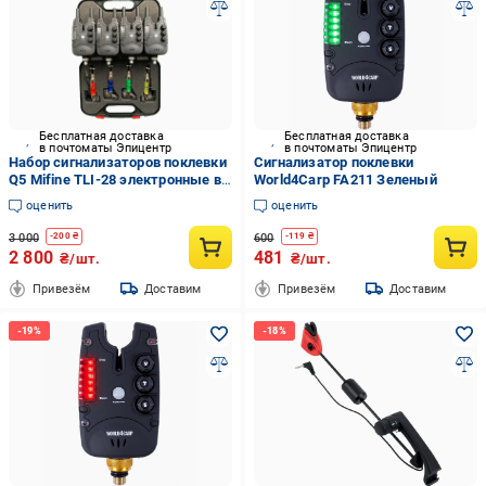
Бесплатная доставка
Бесплатная доставка
в почтоматы Эпицентр
в почтоматы Эпицентр
Набор сигнализаторов поклевки
Сигнализатор поклевки
Q5 Mifine TLI-28 электронные в
World4Carp FA211 Зеленый
кейсе 4/4 шт. (2087739414)
оценить
оценить
3 000
600
-
200
₴
-
119
₴
2 800
481
₴/шт.
₴/шт.
Привезём
Доставим
Привезём
Доставим