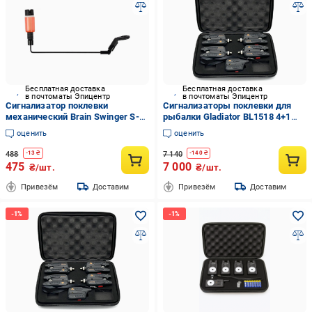
Бесплатная доставка
Бесплатная доставка
в почтоматы Эпицентр
в почтоматы Эпицентр
Сигнализатор поклевки
Сигнализаторы поклевки для
механический Brain Swinger S-3
рыбалки Gladiator BL1518 4+1
Red (1858.80.57)
Bluetooth LED индикация
оценить
оценить
радиопейджера до 150 м
Черный
488
7 140
-
13
₴
-
140
₴
475
7 000
₴/шт.
₴/шт.
Привезём
Доставим
Привезём
Доставим