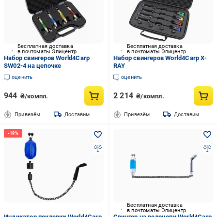
Бесплатная доставка
Бесплатная доставка
в почтоматы Эпицентр
в почтоматы Эпицентр
Набор свингеров World4Carp
Набор свингеров World4Carp X-
SW02-4 на цепочке
RAY
оценить
оценить
944
2 214
₴/компл.
₴/компл.
Привезём
Доставим
Привезём
Доставим
Бесплатная доставка
в почтоматы Эпицентр
Индикатор поклевки World4Carp
Свингер на велоцепи World4Carp