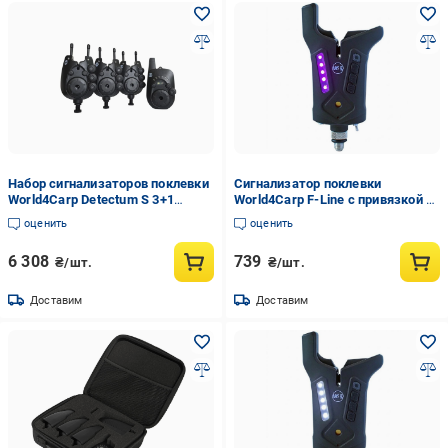
Набор сигнализаторов поклевки
Сигнализатор поклевки
World4Carp Detectum S 3+1
World4Carp F-Line с привязкой к
(WC370-3)
пейджеру Фиолетовый
оценить
оценить
6 308
739
₴/шт.
₴/шт.
Доставим
Доставим