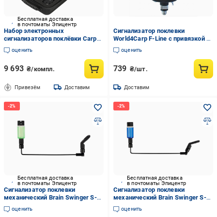
Бесплатная доставка
в почтоматы Эпицентр
Набор электронных
Сигнализатор поклевки
сигнализаторов поклёвки Carp
World4Carp F-Line с привязкой к
Pro Hastam 4+1
пейджеру Белый
оценить
оценить
9 693
739
₴/компл.
₴/шт.
Привезём
Доставим
Доставим
Бесплатная доставка
Бесплатная доставка
в почтоматы Эпицентр
в почтоматы Эпицентр
Сигнализатор поклевки
Сигнализатор поклевки
механический Brain Swinger S-3
механический Brain Swinger S-3
Green (1858.80.60)
Blue (1858.80.59)
оценить
оценить