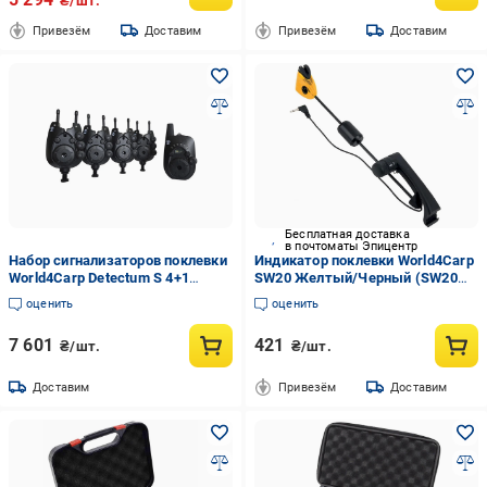
₴/шт.
Привезём
Доставим
Привезём
Доставим
Бесплатная доставка
в почтоматы Эпицентр
Набор сигнализаторов поклевки
Индикатор поклевки World4Carp
World4Carp Detectum S 4+1
SW20 Желтый/Черный (SW20
(WC370-4)
yellow)
оценить
оценить
7 601
421
₴/шт.
₴/шт.
Доставим
Привезём
Доставим