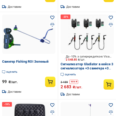
Доставим
Доставим
До -10% з суперкредиткою Visa Вигода
2 548.85
₴/шт.
Свингер Fishing ROI Зеленый
Сигнализатор Gladiator в кейсе 3
сигнализатора +3 свингера +3
оценить
кроны JY-36-3-SW1B
оценить
99
₴/шт.
3 489
-
806
₴
2 683
₴/шт.
Доставим
Доставим