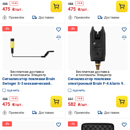
488
488
-
13
₴
-
13
₴
475
475
₴/шт.
₴/шт.
Привезём
Доставим
Привезём
Доставим
Бесплатная доставка
Бесплатная доставка
в почтоматы Эпицентр
в почтоматы Эпицентр
Сигнализатор поклевки Brain
Сигнализатор поклевки
Swinger S-3 механический
электронный Brain F-4 Alarm 9V
Yellow (1858.80.58)
Black (1858.42.25)
оценить
оценить
488
597
-
13
₴
-
15
₴
475
582
₴/шт.
₴/шт.
Привезём
Доставим
Привезём
Доставим