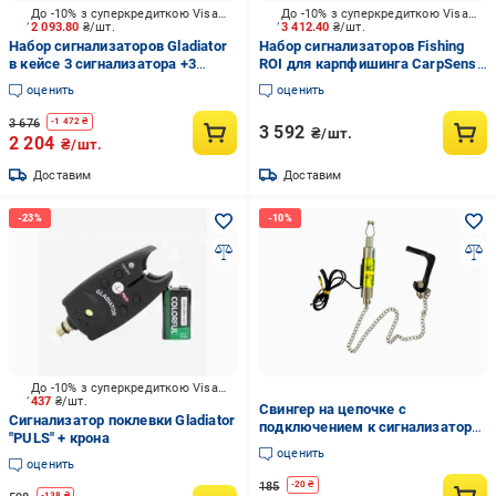
До -10% з суперкредиткою Visa Вигода
До -10% з суперкредиткою Visa Вигода
2 093.80
₴/шт.
3 412.40
₴/шт.
Набор сигнализаторов Gladiator
Набор сигнализаторов Fishing
в кейсе 3 сигнализатора +3
ROI для карпфишинга CarpSense
свингера +3 кроны JY-1-3-SW1B
4+1
оценить
оценить
3 676
-
1 472
₴
3 592
₴/шт.
2 204
₴/шт.
Доставим
Доставим
До -10% з суперкредиткою Visa Вигода
437
₴/шт.
Свингер на цепочке с
Сигнализатор поклевки Gladiator
подключением к сигнализатору
"PULS" + крона
Желтый (23887212)
оценить
оценить
185
-
20
₴
-
138
₴