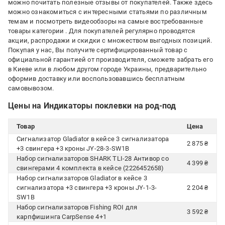
можно почитать полезные отзывы от покупателей. Также здесь
можно ознакомиться с интересными статьями по различным
темам и посмотреть видеообзоры на самые востребованные
товары категории
. Для покупателей регулярно проводятся
акции, распродажи и скидки с множеством выгодных позиций.
Покупая у нас, Вы получите сертифицированный товар с
официальной гарантией от производителя, сможете забрать его
в Киеве или в любом другом городе Украины, предварительно
оформив доставку или воспользовавшись бесплатным
самовывозом.
Цены на Индикаторы поклевки на род-под
Товар
Цена
Сигнализатор Gladiator в кейсе 3 сигнализатора
2 875 ₴
+3 свингера +3 кроны JY-28-3-SW1B
Набор сигнализаторов SHARK TLI-28 Антивор со
4 399 ₴
свингерами 4 комплекта в кейсе (2226452658)
Набор сигнализаторов Gladiator в кейсе 3
сигнализатора +3 свингера +3 кроны JY-1-3-
2 204 ₴
SW1B
Набор сигнализаторов Fishing ROI для
3 592 ₴
карпфишинга CarpSense 4+1