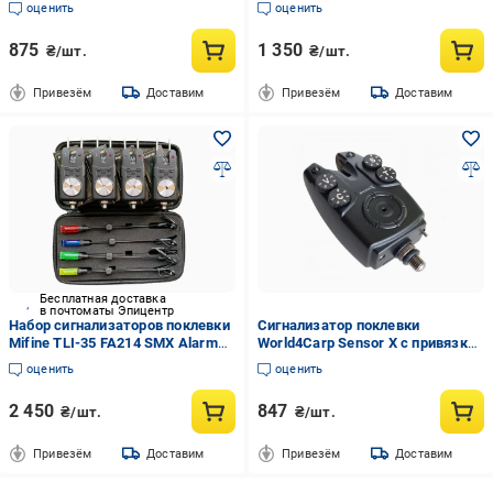
оценить
оценить
875
1 350
₴/шт.
₴/шт.
Привезём
Доставим
Привезём
Доставим
Бесплатная доставка
в почтоматы Эпицентр
Набор сигнализаторов поклевки
Сигнализатор поклевки
Mifine TLI-35 FA214 SMX Alarms
World4Carp Sensor X с привязкой
4 шт./свингера 4 шт.
(WWC360)
оценить
оценить
(2450998874)
2 450
847
₴/шт.
₴/шт.
Привезём
Доставим
Привезём
Доставим