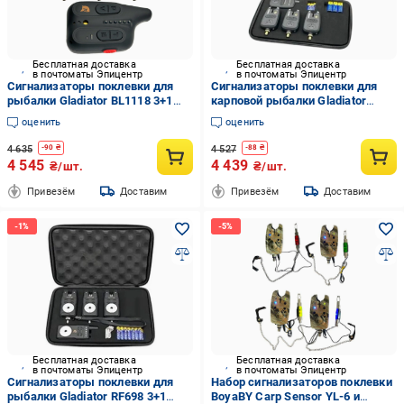
Бесплатная доставка
Бесплатная доставка
в почтоматы Эпицентр
в почтоматы Эпицентр
Сигнализаторы поклевки для
Сигнализаторы поклевки для
рыбалки Gladiator BL1118 3+1
карповой рыбалки Gladiator
LED индикация радиопейджера
RF298 4+1 пейджер до 200 м
оценить
оценить
до 150 м Черный
Черный
4 635
4 527
-
90
₴
-
88
₴
4 545
4 439
₴/шт.
₴/шт.
Привезём
Доставим
Привезём
Доставим
Бесплатная доставка
Бесплатная доставка
в почтоматы Эпицентр
в почтоматы Эпицентр
Сигнализаторы поклевки для
Набор сигнализаторов поклевки
рыбалки Gladiator RF698 3+1
BoyaBY Carp Sensor YL-6 и