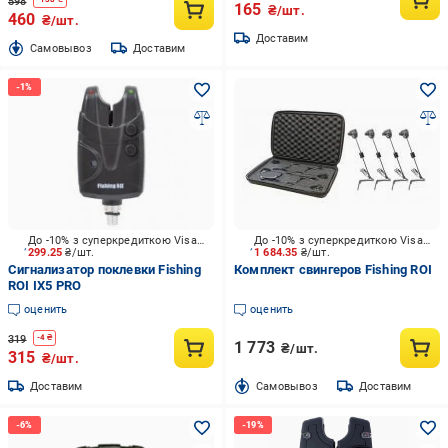
598
165
₴/шт.
460
₴/шт.
Доставим
Cамовывоз
Доставим
До -10% з суперкредиткою Visa Вигода
До -10% з суперкредиткою Visa Вигода
299.25
₴/шт.
1 684.35
₴/шт.
Сигнализатор поклевки Fishing
Комплект свингеров Fishing ROI
ROI IX5 PRO
оценить
оценить
319
-
4
₴
1 773
₴/шт.
315
₴/шт.
Доставим
Cамовывоз
Доставим