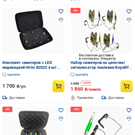
Бесплатная доставка
в почтоматы Эпицентр
Комплект свингеров с LED
Набор свингеров на цепочке/
индикацией Hirisi B2022 4 шт.
сигнализатор поклевки BoyaBY
(2058585020)
Carp Sensor YL-6 4 шт.
оценить
оценить
Камуфляж (22453189)
1 998
-
138
₴
1 700
₴/уп.
1 860
₴/компл.
Доставим
Привезём
Доставим