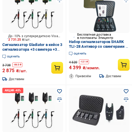
Бесплатная доставка
До -10% з суперкредиткою Visa Вигода
в почтоматы Эпицентр
2 731.25
₴/шт.
Набор сигнализаторов SHARK
Сигнализатор Gladiator в кейсе 3
TLI-28 Антивор со свингерами 4
сигнализатора +3 свингера +3
комплекта в кейсе (2226452658)
оценить
кроны JY-28-3-SW1B
оценить
4 520
-
121
₴
3 738
-
863
₴
4 399
₴/компл.
2 875
₴/шт.
Привезём
Доставим
Доставим