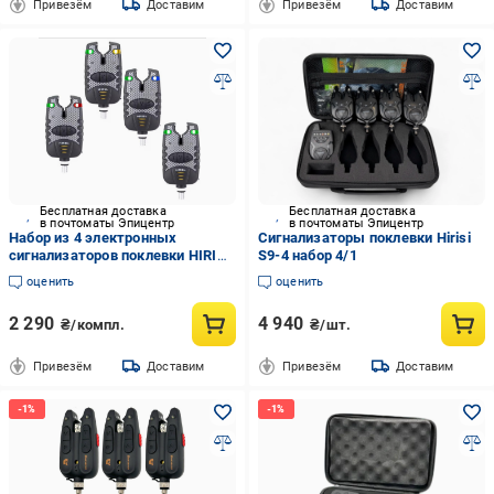
Привезём
Доставим
Привезём
Доставим
Бесплатная доставка
Бесплатная доставка
в почтоматы Эпицентр
в почтоматы Эпицентр
Набор из 4 электронных
Сигнализаторы поклевки Hirisi
сигнализаторов поклевки HIRISI
S9-4 набор 4/1
B1113 (3006956077)
оценить
оценить
2 290
4 940
₴/компл.
₴/шт.
Привезём
Доставим
Привезём
Доставим