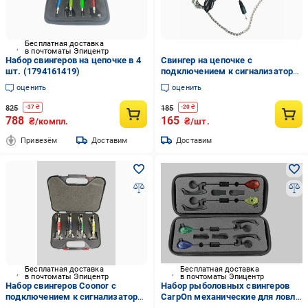
Бесплатная доставка
в почтоматы Эпицентр
Набор свингеров на цепочке в 4
Свингер на цепочке с
шт. (1794161419)
подключением к сигнализатору
Зеленый (23887219)
оценить
оценить
825
185
-
37
₴
-
20
₴
788
165
₴/компл.
₴/шт.
Привезём
Доставим
Доставим
Бесплатная доставка
Бесплатная доставка
в почтоматы Эпицентр
в почтоматы Эпицентр
Набор свингеров Coonor с
Набор рыболовных свингеров
подключением к сигнализатору
CarpOn механические для ловли
в кейсе 4 шт. (1771941148)
карпа (1770984253)