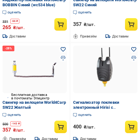
BOBBIN Синий (wc534 blue)
SW22 Синий
оценить
оценить
331
-
66
₴
357
₴/шт.
265
₴/шт.
Доставим
Привезём
Доставим
Бесплатная доставка
в почтоматы Эпицентр
Свингер на велоцепи World4Carp
Сигнализатор поклевки
SW22 Желтый
электронный Hirisi с
удлинителями (2092092006)
оценить
оценить
500
-
143
₴
400
₴/шт.
357
₴/шт.
Привезём
Доставим
Доставим