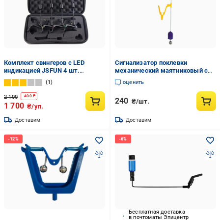
Комплект свингеров с LED
Сигнализатор поклевки
индикацией JSFUN 4 шт.
механический маятниковый с
(2058592431)
рогачом и колокольчиком с
1
оценить
правым размещением
(3131930441)
2 100
-
400
₴
240
₴/шт.
1 700
₴/уп.
Доставим
Доставим
Бесплатная доставка
в почтоматы Эпицентр