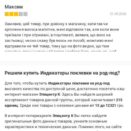
Максим
21.05.2026
Замовив, цей товар, при дзвінку з магазину, запитав чи
кріплення волоса магнітне, мені відповіли так, але коли вони
приїхали і при отримані, в поштоматі, виявив, що воно на
застьожці, чесно скажу був якось не пособі, можливо мені
відправили не тей товар, тому що на фото видно, що там
магнітне, тому і купив цей товар і вибрав його, хочеться, щоб
люди які продають таке, знали конкретно, що там і як! Бо як би
мені по телефоні консультант, сказав, відразу що там застьожка,
а не магніт я би не купував би даний товар, не правдива
Решили купить Индикаторы поклевки на род-под?
інформація при дзвінку
Для того, чтобы купить
Индикаторы поклевки на род-под
Преимущества:
высокого качества по доступной цене, достаточно посетить наш
Ще не зрозуміло
интернет-магазин
Эпицентр К
. Здесь Вы найдете широкий
Недостатки:
ассортимент товаров данной группы, который насчитывает
215
Поки не виявив
единиц
. Среди них товары с низкими ценами
от 13 до 12321
грн.
В интернет-гипермаркете
Эпицентр К
Вы легко найдете
оригинальные фото данных товаров, узнаете основные
характеристики и технические данные. Помимо этого, на сайте