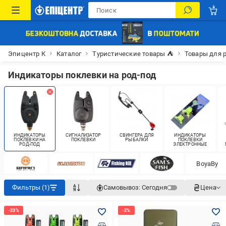
Эпицентр К
Каталог
Туристические товары ⛺
Товары для 
Индикаторы поклевки на род-под
ИНДИКАТОРЫ
СИГНАЛИЗАТОР
СВИНГЕРА ДЛЯ
ИНДИКАТОРЫ
ПОКЛЕВКИ НА
ПОКЛЕВКИ
РЫБАЛКИ
ПОКЛЕВКИ
РОД-ПОД
ЭЛЕКТРОННЫЕ
BoyaBy
Фильтры (1)
Самовывоз:
Сегодня
Цена