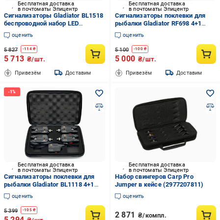
Бесплатная доставка
Бесплатная доставка
в почтоматы Эпицентр
в почтоматы Эпицентр
Сигнализаторы Gladiator BL1518
Сигнализаторы поклевки для
беспроводной набор LED
рыбалки Gladiator RF698 4+1
подсветка Черный
радиопейджер до 150 м Черный
оценить
оценить
5 827
5 100
-
114
₴
-
100
₴
5 713
5 000
₴/шт.
₴/шт.
Привезём
Доставим
Привезём
Доставим
Бесплатная доставка
Бесплатная доставка
в почтоматы Эпицентр
в почтоматы Эпицентр
Сигнализаторы поклевки для
Набор свингеров Carp Pro
рыбалки Gladiator BL1118 4+1
Jumper в кейсе (2977207811)
LED индикация радиопейджера
оценить
оценить
до 150 м Черный
5 399
-
105
₴
2 871
₴/компл.
5 294