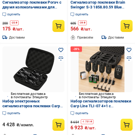
Сигнализатор поклевки Рогач с
Сигнализатор поклевки Brain
двумя колокольчиками для
Swinger S-3 1858.80.59 Blue
фидера/донки и карповой
(651335)
оценить
оценить
рыбалки (3131928056)
200
605
-
25
₴
-
39
₴
175
566
₴/шт.
₴/шт.
Доставим
Привезём
Доставим
Бесплатная доставка
Бесплатная доставка
в почтоматы Эпицентр
в почтоматы Эпицентр
Набор электронных
Набор сигнализаторов поклевки
сигнализаторов поклевки Carp
Carp Line TLI-07 4+1 с
Pro Harpax 4+1
пейджером и свингерами в
оценить
оценить
кейсе (37-125814)
8 654
-
1 731
₴
4 428
₴/компл.
6 923
₴/шт.