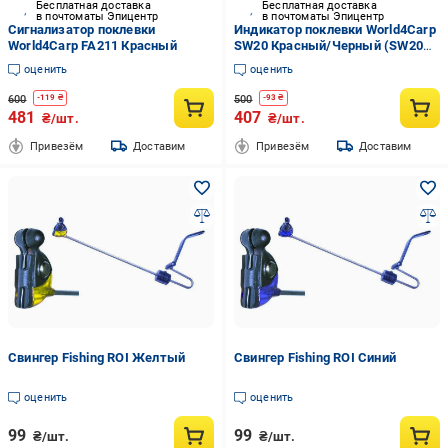
Бесплатная доставка
Бесплатная доставка
в почтоматы Эпицентр
в почтоматы Эпицентр
Сигнализатор поклевки
Индикатор поклевки World4Carp
World4Carp FA211 Красный
SW20 Красный/Черный (SW20
red)
оценить
оценить
600
500
-
119
₴
-
93
₴
481
407
₴/шт.
₴/шт.
Привезём
Доставим
Привезём
Доставим
Свингер Fishing ROI Желтый
Свингер Fishing ROI Синий
оценить
оценить
99
99
₴/шт.
₴/шт.