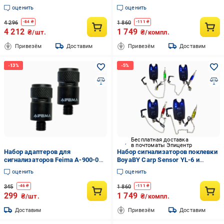
радиопейджер до 150 м Черный
свингеры на цепочке 4 шт.
оценить
оценить
Камуфляж/Разноцветный
(1976455125)
4 296
1 860
-
84
₴
-
111
₴
4 212
1 749
₴/шт.
₴/компл.
Привезём
Доставим
Привезём
Доставим
Бесплатная доставка
в почтоматы Эпицентр
Набор адаптеров для
Набор сигнализаторов поклевки
сигнализаторов Feima А-900-005
BoyaBY Carp Sensor YL-6 и
на магнитах быстросъемный 2
свингеры на цепочке 4 шт.
оценить
оценить
шт. (2245178595)
Черный/Разноцветный
(1976455124)
345
1 860
-
46
₴
-
111
₴
299
1 749
₴/шт.
₴/компл.
Доставим
Привезём
Доставим