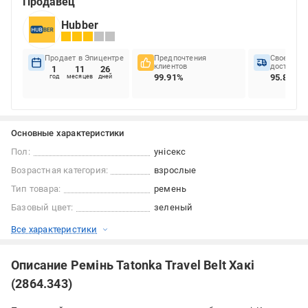
Продавец
Hubber
Продает в Эпицентре
Предпочтения
Своеврем
клиентов
доставок
1
11
26
99.91%
95.84%
год
месяцев
дней
Основные характеристики
Пол:
унісекс
Возрастная категория:
взрослые
Тип товара:
ремень
Базовый цвет:
зеленый
Все характеристики
Описание Ремінь Tatonka Travel Belt Хакі
(2864.343)