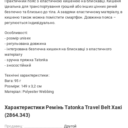
Практичний пояс з еластичною кишенею на блискавці. Кишеня
ідеальна для транспортування грошей або інших цінних речей
безпечно та близько до тіла. А завдяки еластичному матеріалу, в
кишеню також можна помістити смартфон. Довжина пояса –
регулюється індивідуально.
Особливості:
- розмір unisex
- регульована довжина
- інтегрована безпечна кишеня на блискавці з еластичного
матеріалу
- зручна пряжка Tatonka
- зносостійкий
Технічні характеристики:
Вага: 95 г
Розміри: 149 х 3,2 см
Матеріал: Polyester Webbing
Характеристики Ремінь Tatonka Travel Belt Хакі
(2864.343)
Продавец:
Другой