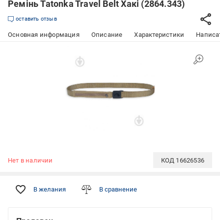
Ремінь Tatonka Travel Belt Хакі (2864.343)
оставить отзыв
Основная информация
Описание
Характеристики
Написат
Нет в наличии
КОД
16626536
В желания
В сравнение