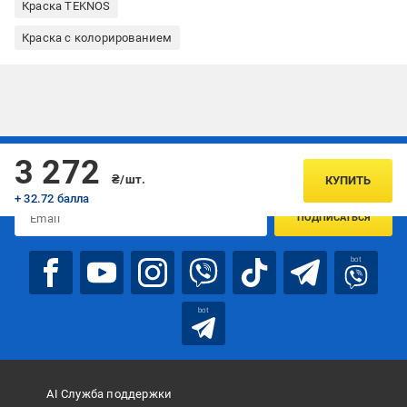
Краска TEKNOS
Краска с колорированием
Подписывайтесь, чтобы узнавать первым об акцияx и
3 272
предложениях:
₴/шт.
КУПИТЬ
+ 32.72 балла
ПОДПИСАТЬСЯ
bot
bot
AI Служба поддержки