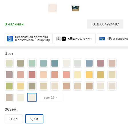
В наличии
КОД
004924487
Бесплатная доставка
-5% з суперк
в почтоматы Эпицентр
Цвет:
еще 23
Объем:
0,9 л
2,7 л