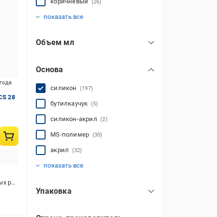
коричневый
(26)
красный
оранжевый
прозрачный
серый
фиолетовый
черный
(25)
(12)
(7)
(1)
(46)
(2)
показать все
Объем мл
Основа
игода
силикон
(197)
CS 28
бутилкаучук
(5)
силикон-акрил
(2)
MS-полимер
(30)
акрил
(32)
акрил-латекс
битум
дисперсия пластмасс
каучук
полиуретан
силикат
этанол
(7)
(14)
(1)
(8)
(51)
(2)
(1)
показать все
 и наружных работ
Упаковка
туба
(129)