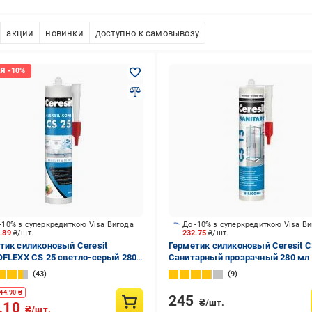
акции
новинки
доступно к самовывозу
-10% з суперкредиткою Visa Вигода
До -10% з суперкредиткою Visa В
3.89
₴/шт.
232.75
₴/шт.
тик силиконовый Ceresit
Герметик силиконовый Ceresit C
OFLEXX CS 25 светло-серый 280
Санитарный прозрачный 280 мл
43
9
44.90
₴
245
₴/шт.
.10
₴/шт.