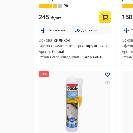
9
245
15
₴/шт.
Cамовывоз
Доставим
C
Основа
силикон
Осно
Сфера применения
для наружных работ,для внутренних работ,для внутренних и наружных работ
Сфера
Бренд
Ceresit
Брен
Страна-производитель
Германия
Стран