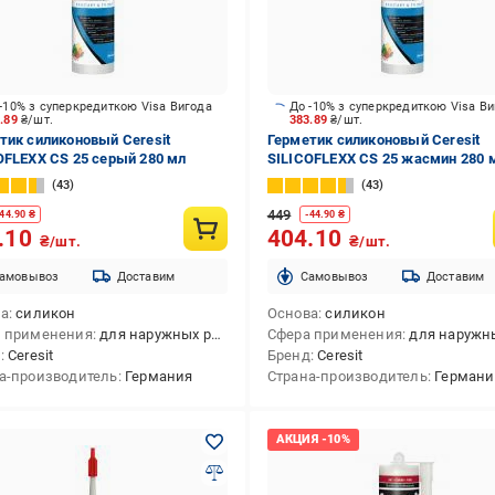
-10% з суперкредиткою Visa Вигода
До -10% з суперкредиткою Visa В
3.89
₴/шт.
383.89
₴/шт.
тик силиконовый Ceresit
Герметик силиконовый Ceresit
OFLEXX CS 25 серый 280 мл
SILICOFLEXX CS 25 жасмин 280 
43
43
449
44.90
₴
-
44.90
₴
.10
404.10
₴/шт.
₴/шт.
амовывоз
Доставим
Cамовывоз
Доставим
ва
силикон
Основа
силикон
 применения
для наружных работ,для внутренних работ,для внутренних и наружных работ
Сфера применения
для наружных работ,для внутренних работ,для внутренних
д
Ceresit
Бренд
Ceresit
а-производитель
Германия
Страна-производитель
Германи