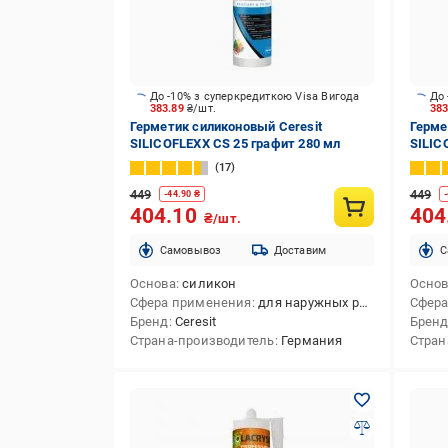
До -10% з суперкредиткою Visa Вигода
До 
383.89
₴/шт.
38
Герметик силиконовый Ceresit
Герме
SILICOFLEXX CS 25 графит 280 мл
SILIC
17
449
449
-
44.90
₴
-
404.10
404
₴/шт.
Cамовывоз
Доставим
C
Основа
силикон
Осно
Сфера применения
для наружных работ,для внутренних работ,для внутренних и наружных работ
Сфера
Бренд
Ceresit
Брен
Страна-производитель
Германия
Стран