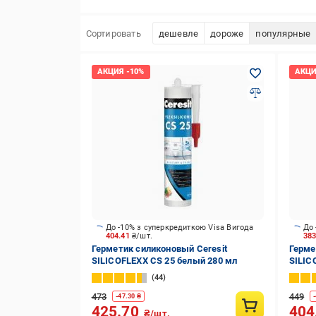
Сортировать
дешевле
дороже
популярные
До -10% з суперкредиткою Visa Вигода
До 
404.41
₴/шт.
38
Герметик силиконовый Ceresit
Герме
SILICOFLEXX CS 25 белый 280 мл
SILIC
мл
44
473
449
-
47.30
₴
-
425.70
404
₴/шт.