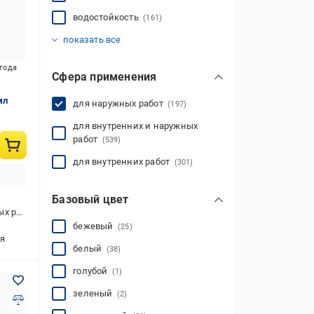
водостойкость
(161)
диэлектрический
маслостойкий
морозостойкая
покраска
противогрибковый
эластичный
(1)
(106)
(1)
(110)
(3)
(116)
показать все
игода
Сфера применения
мл
для наружных работ
(197)
для внутренних и наружных
работ
(539)
для внутренних работ
(301)
Базовый цвет
 и наружных работ
бежевый
(25)
я
белый
(38)
голубой
(1)
зеленый
(2)