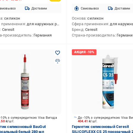
амовывоз
Доставим
Cамовывоз
Доставим
ва
силикон
Основа
силикон
 применения
для наружных работ,для внутренних работ,для внутренних и наружных работ
Сфера применения
для наружных работ,для внутренних работ,для внутренних
д
Ceresit
Бренд
Ceresit
а-производитель
Германия
Страна-производитель
Германи
-10% з суперкредиткою Visa Вигода
До -10% з суперкредиткою Visa В
2.50
₴/шт.
404.41
₴/шт.
тик силиконовый BauGut
Герметик силиконовый Ceresit
рсальный белый 280 мл
SILICOFLEXX CS 25 прозрачный 