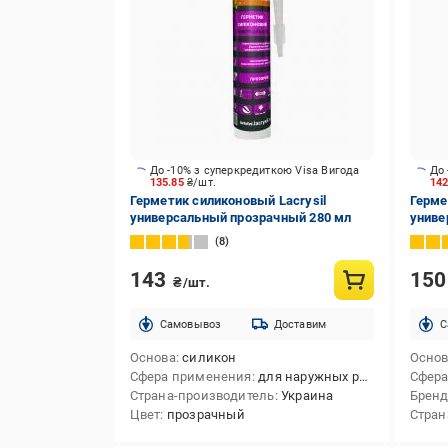
До -10% з суперкредиткою Visa Вигода
До 
135.85
₴/шт.
14
Герметик силиконовый Lacrysil
Герме
универсальный прозрачный 280 мл
униве
8
143
15
₴/шт.
Cамовывоз
Доставим
C
Основа
силикон
Осно
Сфера применения
для наружных работ,для внутренних работ,для внутренних и наружных работ
Сфера
Страна-производитель
Украина
Брен
Цвет
прозрачный
Стран