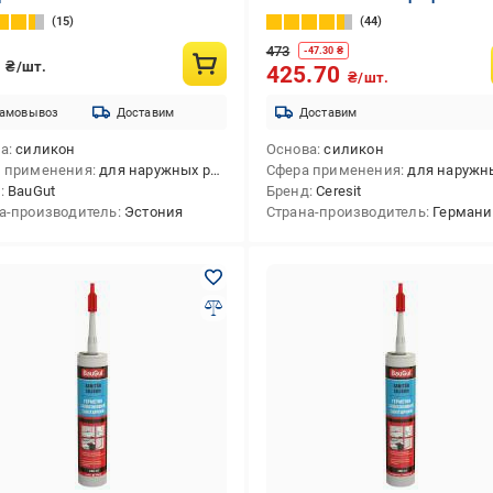
15
44
473
-
47.30
₴
0
₴/шт.
425.70
₴/шт.
амовывоз
Доставим
Доставим
ва
силикон
Основа
силикон
 применения
для наружных работ,для внутренних работ,для внутренних и наружных работ
Сфера применения
для наружных работ,для внутренних работ,для внутренних
д
BauGut
Бренд
Ceresit
а-производитель
Эстония
Страна-производитель
Германи