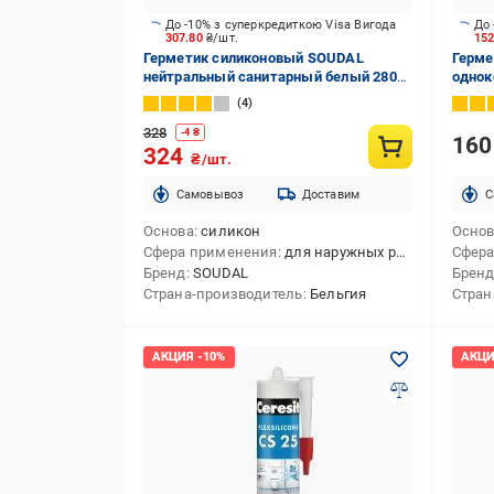
До -10% з суперкредиткою Visa Вигода
До 
307.80
₴/шт.
15
Герметик силиконовый SOUDAL
Герме
нейтральный санитарный белый 280
однок
мл
4
328
-
4
₴
16
324
₴/шт.
Cамовывоз
Доставим
C
Основа
силикон
Осно
Сфера применения
для наружных работ,для внутренних работ,для внутренних и наружных работ
Сфера
Бренд
SOUDAL
Брен
Страна-производитель
Бельгия
Стран