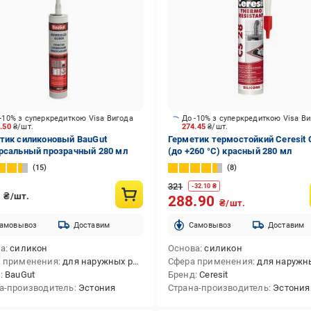
-10% з суперкредиткою Visa Вигода
До -10% з суперкредиткою Visa В
2.50
₴/шт.
274.45
₴/шт.
тик силиконовый BauGut
Герметик термостойкий Ceresit 
рсальный прозрачный 280 мл
(до +260 °C) красный 280 мл
15
8
321
-
32.10
₴
0
₴/шт.
288.90
₴/шт.
амовывоз
Доставим
Cамовывоз
Доставим
ва
силикон
Основа
силикон
 применения
для наружных работ,для внутренних работ,для внутренних и наружных работ
Сфера применения
для наружных работ,для внутренних работ,для внутренних
д
BauGut
Бренд
Ceresit
а-производитель
Эстония
Страна-производитель
Эстония