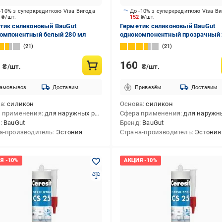
-10% з суперкредиткою Visa Вигода
До -10% з суперкредиткою Visa В
2
₴/шт.
152
₴/шт.
тик силиконовый BauGut
Герметик силиконовый BauGut
омпонентный белый 280 мл
однокомпонентный прозрачный 
мл
21
21
0
160
₴/шт.
₴/шт.
амовывоз
Доставим
Привезём
Доставим
ва
силикон
Основа
силикон
 применения
для наружных работ,для внутренних работ,для внутренних и наружных работ
Сфера применения
для наружных работ,для внутренних работ,для внутренних
д
BauGut
Бренд
BauGut
а-производитель
Эстония
Страна-производитель
Эстония