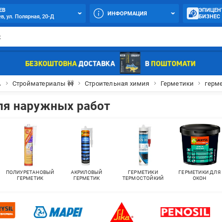
ЕВ
ЭПИЦЕН
ИНФОРМАЦИЯ
в, ул. Полярная, 20-Д
БИЗНЕС

Стройматериалы 🚧
Строительная химия
Герметики
герм
ля наружных работ
ПОЛИУРЕТАНОВЫЙ
АКРИЛОВЫЙ
ГЕРМЕТИКИ
ГЕРМЕТИКИ ДЛЯ
ГЕРМЕТИК
ГЕРМЕТИК
ТЕРМОСТОЙКИЙ
ОКОН