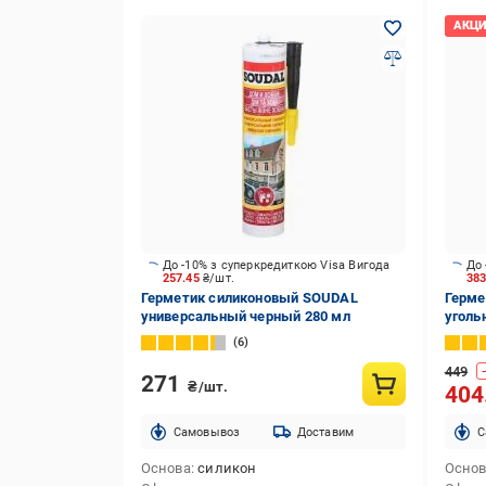
До -10% з суперкредиткою Visa Вигода
До 
257.45
₴/шт.
38
Герметик силиконовый SOUDAL
Герме
универсальный черный 280 мл
уголь
6
449
-
271
₴/шт.
404
Cамовывоз
Доставим
C
Основа
силикон
Осно