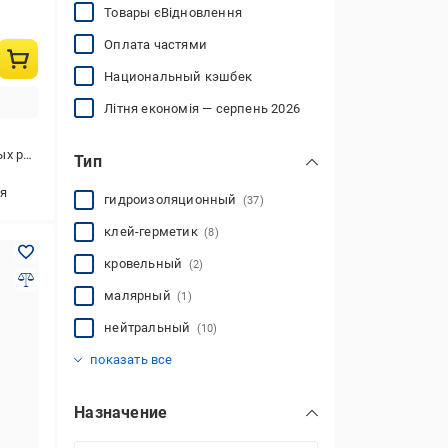
Товары єВідновлення
Оплата частями
Национальный кэшбек
Літня економія — серпень 2026
 и наружных работ
Тип
я
гидроизоляционный
(37)
клей-герметик
(8)
кровельный
(2)
малярный
(1)
нейтральный
(10)
огнестойкий
санитарный
термостойкий
универсальный
гибридный
(1)
(111)
(1)
(26)
(79)
показать все
Назначение