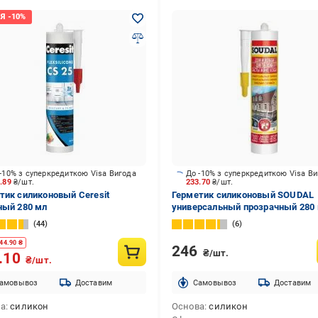
-10% з суперкредиткою Visa Вигода
До -10% з суперкредиткою Visa В
3.89
₴/шт.
233.70
₴/шт.
тик силиконовый Ceresit
Герметик силиконовый SOUDAL
ный 280 мл
универсальный прозрачный 280
44
6
44.90
₴
246
₴/шт.
.10
₴/шт.
амовывоз
Доставим
Cамовывоз
Доставим
ва
силикон
Основа
силикон