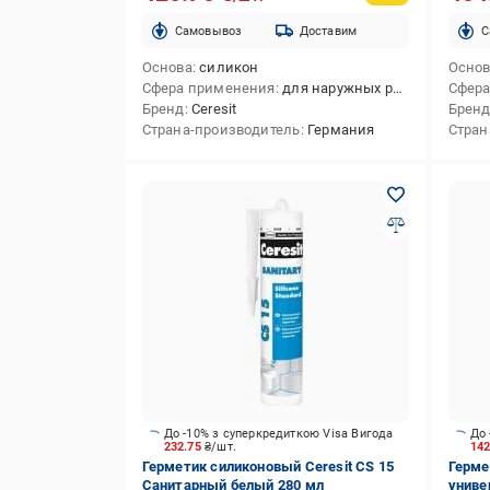
Cамовывоз
Доставим
C
Основа
силикон
Осно
Сфера применения
для наружных работ,для внутренних работ,для внутренних и наружных работ
Сфера
Бренд
Ceresit
Брен
Страна-производитель
Германия
Стран
До -10% з суперкредиткою Visa Вигода
До 
232.75
₴/шт.
14
Герметик силиконовый Ceresit CS 15
Герме
Санитарный белый 280 мл
униве