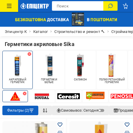
Эпицентр К
Каталог
Строительство и ремонт 🔨
Строймате
Герметики акриловые Sika
АКРИЛОВЫЙ
ГЕРМЕТИКИ
СИЛИКОН
ПОЛИУРЕТАНОВЫЙ
ГЕРМЕТИК
БЕЛЫЕ
ГЕРМЕТИК
Фильтры (2)
Самовывоз:
Сегодня
Продав