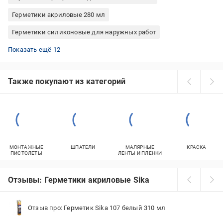
Герметики акриловые 280 мл
Герметики силиконовые для наружных работ
Герметики для каминов огнестойкие
Герметики акриловый белые
Герметики каучуковые кровельные
Герметики акриловые Ceresit
Герметики силиконовые черные
Герметики силиконовые Tytan санитарні
Герметики черные для пластика
водостойкие силикон
Герметики полиуретановые 600 мл
Герметики водостойкие для унитаза
Герметики полиуретановые Ceresit
Термостойкий герметик для печей
Показать ещё 12
Также покупают из категорий
МОНТАЖНЫЕ
ШПАТЕЛИ
МАЛЯРНЫЕ
КРАСКА
ПИСТОЛЕТЫ
ЛЕНТЫ И ПЛЕНКИ
Отзывы: Герметики акриловые Sika
Отзыв про: Герметик Sika 107 белый 310 мл