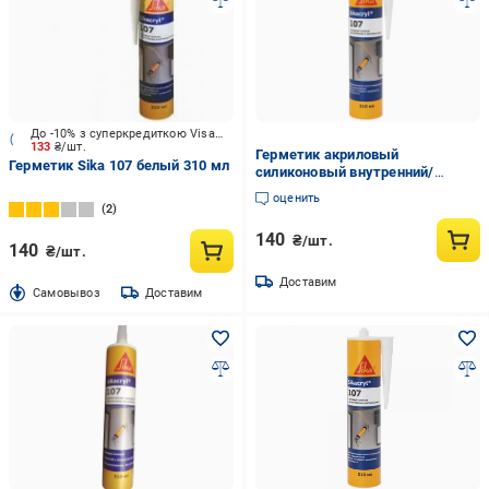
До -10% з суперкредиткою Visa Вигода
133
₴/шт.
Герметик акриловый
Герметик Sika 107 белый 310 мл
силиконовый внутренний/
наружный Sika Sikacryl 107 310
оценить
мл (562799)
2
140
₴/шт.
140
₴/шт.
Доставим
Cамовывоз
Доставим