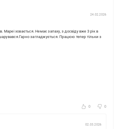
24.02.2026
Mapei ховається. Немає запаху, з досвіду вже 3 рік в
дшарувався.Гарно загладжується. Працюю тепер тільки з
0
0
02.03.2026