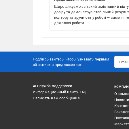
Щиро дякуємо за такий змістовний відгук
довіру та демонструє стабільний результат
кольору та зручність у роботі — саме ті 
для своєї роботи!
Подписывайтесь, чтобы узнавать первым
об акцияx и предложениях:
AI Служба поддержки
КОМПАН
Информационный центр, FAQ
О комп
Написать нам сообщение
Новост
Контак
Ваканс
Постав
Маркет