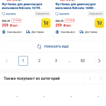
233.10
₴/шт.
233.10
₴/шт.
Футболка для девочек/для
Футболка для девочек/для
мальчиков Roksana 16195
мальчиков Roksana 16082
р.110/116 салатовый №001
р.128/134 синий №001
оценить
оценить
8 вариантов
8 вариантов
336.70
336.70
-
77.70
₴
-
77.70
₴
259
259
₴/шт.
₴/шт.
Cамовывоз
Доставим
Cамовывоз
Доставим
ПОКАЗАТЬ ЕЩЕ
1
2
3
...
82
Также покупают из категорий