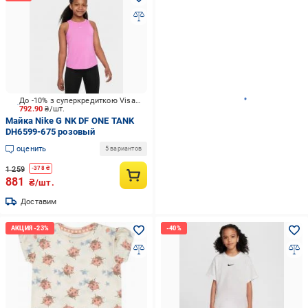
До -10% з суперкредиткою Visa Вигода
792.90
₴/шт.
Майка Nike G NK DF ONE TANK
DH6599-675 розовый
оценить
5 вариантов
1 259
-
378
₴
881
₴/шт.
Доставим