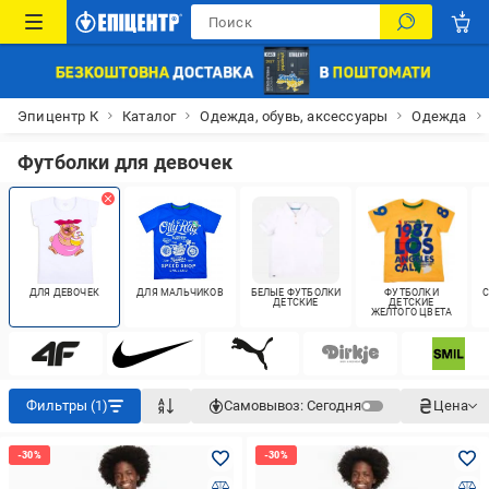
Эпицентр К
Каталог
Одежда, обувь, аксессуары
Одежда
Футболки для девочек
ДЛЯ ДЕВОЧЕК
ДЛЯ МАЛЬЧИКОВ
БЕЛЫЕ ФУТБОЛКИ
ФУТБОЛКИ
С
ДЕТСКИЕ
ДЕТСКИЕ
ЖЕЛТОГО ЦВЕТА
Фильтры (1)
Самовывоз:
Сегодня
Цена