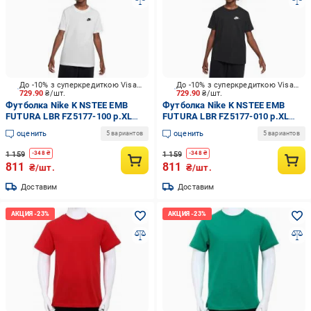
До -10% з суперкредиткою Visa Вигода
До -10% з суперкредиткою Visa Вигода
729.90
₴/шт.
729.90
₴/шт.
Футболка Nike K NSTEE EMB
Футболка Nike K NSTEE EMB
FUTURA LBR FZ5177-100 р.XL
FUTURA LBR FZ5177-010 р.XL
белый
черный
оценить
оценить
5 вариантов
5 вариантов
1 159
1 159
-
348
₴
-
348
₴
811
811
₴/шт.
₴/шт.
Доставим
Доставим