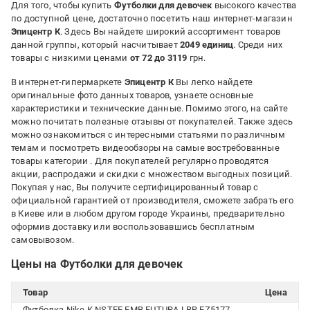
Для того, чтобы купить
Футболки для девочек
высокого качества
по доступной цене, достаточно посетить наш интернет-магазин
Эпицентр К
. Здесь Вы найдете широкий ассортимент товаров
данной группы, который насчитывает
2049 единиц
. Среди них
товары с низкими ценами
от 72 до 3119
грн.
В интернет-гипермаркете
Эпицентр К
Вы легко найдете
оригинальные фото данных товаров, узнаете основные
характеристики и технические данные. Помимо этого, на сайте
можно почитать полезные отзывы от покупателей. Также здесь
можно ознакомиться с интересными статьями по различным
темам и посмотреть видеообзоры на самые востребованные
товары категории
. Для покупателей регулярно проводятся
акции, распродажи и скидки с множеством выгодных позиций.
Покупая у нас, Вы получите сертифицированный товар с
официальной гарантией от производителя, сможете забрать его
в Киеве или в любом другом городе Украины, предварительно
оформив доставку или воспользовавшись бесплатным
самовывозом.
Цены на Футболки для девочек
Товар
Цена
Футболка Nike K NSTEE EMB FUTURA LBR FZ5177-