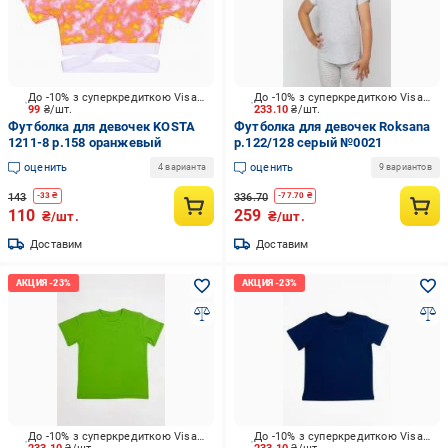
До -10% з суперкредиткою Visa Вигода
До -10% з суперкредиткою Visa Вигода
99
₴/шт.
233.10
₴/шт.
Футболка для девочек KOSTA
Футболка для девочек Roksana
1211-8 р.158 оранжевый
р.122/128 серый №0021
оценить
оценить
4 варианта
9 вариантов
143
336.70
-
33
₴
-
77.70
₴
110
259
₴/шт.
₴/шт.
Доставим
Доставим
До -10% з суперкредиткою Visa Вигода
До -10% з суперкредиткою Visa Вигода