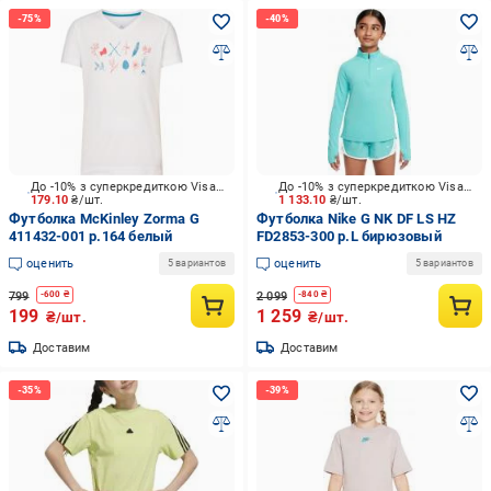
До -10% з суперкредиткою Visa Вигода
До -10% з суперкредиткою Visa Вигода
179.10
₴/шт.
1 133.10
₴/шт.
Футболка McKinley Zorma G
Футболка Nike G NK DF LS HZ
411432-001 р.164 белый
FD2853-300 р.L бирюзовый
оценить
оценить
5 вариантов
5 вариантов
799
2 099
-
600
₴
-
840
₴
199
1 259
₴/шт.
₴/шт.
Доставим
Доставим