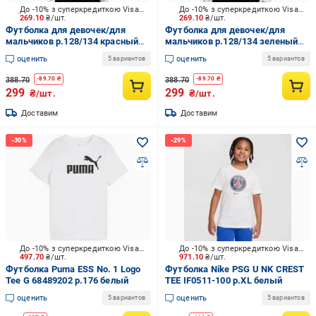
До -10% з суперкредиткою Visa Вигода
До -10% з суперкредиткою Visa Вигода
269.10
₴/шт.
269.10
₴/шт.
Футболка для девочек/для
Футболка для девочек/для
мальчиков р.128/134 красный
мальчиков р.128/134 зеленый
208
208
оценить
оценить
5 вариантов
5 вариантов
388.70
388.70
-
89.70
₴
-
89.70
₴
299
299
₴/шт.
₴/шт.
Доставим
Доставим
До -10% з суперкредиткою Visa Вигода
До -10% з суперкредиткою Visa Вигода
497.70
₴/шт.
971.10
₴/шт.
Футболка Puma ESS No. 1 Logo
Футболка Nike PSG U NK CREST
Tee G 68489202 р.176 белый
TEE IF0511-100 р.XL белый
оценить
оценить
5 вариантов
5 вариантов