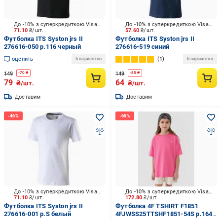
До -10% з суперкредиткою Visa Вигода
До -10% з суперкредиткою Visa Вигода
71.10
₴/шт.
57.60
₴/шт.
Футболка ITS Syston jrs II
Футболка ITS Syston jrs II
276616-050 р.116 черный
276616-519 синий
оценить
1
6 вариантов
6 вариантов
149
149
-
70
₴
-
85
₴
79
64
₴/шт.
₴/шт.
Доставим
Доставим
До -10% з суперкредиткою Visa Вигода
До -10% з суперкредиткою Visa Вигода
71.10
₴/шт.
172.80
₴/шт.
Футболка ITS Syston jrs II
Футболка 4F TSHIRT F1851
276616-001 р.S белый
4FJWSS25TTSHF1851-54S р.164