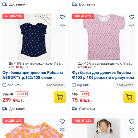
Доставим
Доставим
До -10% з суперкредиткою Visa Вигода
До -10% з суперкредиткою Visa Вигода
233.10
₴/шт.
67.50
₴/шт.
Футболка для девочек Roksana
Футболка для девочек Україна
ASSORTY р.122/128 синий
Ф103 р.104 розовый с рисунком
№0021
оценить
оценить
6 вариантов
5 вариантов
336.70
105
-
77.70
₴
-
30
₴
259
75
₴/шт.
₴/шт.
Доставим
Доставим