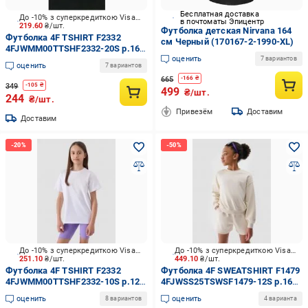
Бесплатная доставка
До -10% з суперкредиткою Visa Вигода
в почтоматы Эпицентр
219.60
₴/шт.
Футболка детская Nirvana 164
Футболка 4F TSHIRT F2332
см Черный (170167-2-1990-XL)
4FJWMM00TTSHF2332-20S р.164
оценить
черный
7 вариантов
оценить
7 вариантов
665
-
166
₴
349
-
105
₴
499
₴/шт.
244
₴/шт.
Привезём
Доставим
Доставим
До -10% з суперкредиткою Visa Вигода
До -10% з суперкредиткою Visa Вигода
251.10
₴/шт.
449.10
₴/шт.
Футболка 4F TSHIRT F2332
Футболка 4F SWEATSHIRT F1479
4FJWMM00TTSHF2332-10S р.128
4FJWSS25TSWSF1479-12S р.164
белый
бежевый
оценить
оценить
8 вариантов
4 варианта