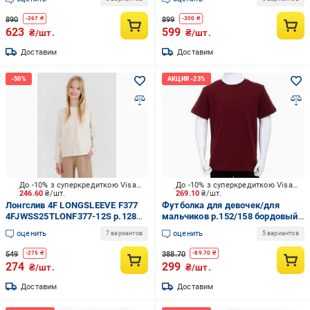
890
899
-
267
₴
-
300
₴
623
599
₴/шт.
₴/шт.
Доставим
Доставим
До -10% з суперкредиткою Visa Вигода
До -10% з суперкредиткою Visa Вигода
246.60
₴/шт.
269.10
₴/шт.
Лонгслив 4F LONGSLEEVE F377
Футболка для девочек/для
4FJWSS25TLONF377-12S р.128
мальчиков р.152/158 бордовый
бежевый
210
оценить
оценить
7 вариантов
5 вариантов
549
388.70
-
275
₴
-
89.70
₴
274
299
₴/шт.
₴/шт.
Доставим
Доставим