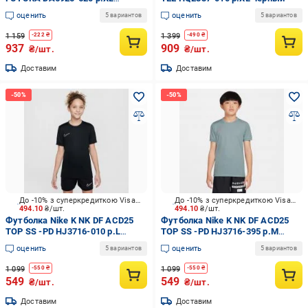
розовый
оценить
оценить
5 вариантов
5 вариантов
1 159
1 399
-
222
₴
-
490
₴
937
909
₴/шт.
₴/шт.
Доставим
Доставим
До -10% з суперкредиткою Visa Вигода
До -10% з суперкредиткою Visa Вигода
494.10
₴/шт.
494.10
₴/шт.
Футболка Nike K NK DF ACD25
Футболка Nike K NK DF ACD25
TOP SS -PD HJ3716-010 р.L
TOP SS -PD HJ3716-395 р.M
черный
серый
оценить
оценить
5 вариантов
5 вариантов
1 099
1 099
-
550
₴
-
550
₴
549
549
₴/шт.
₴/шт.
Доставим
Доставим