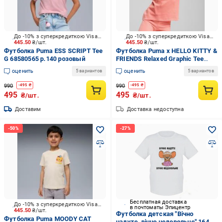
До -10% з суперкредиткою Visa Вигода
До -10% з суперкредиткою Visa Вигода
445.50
₴/шт.
445.50
₴/шт.
Футболка Puma ESS SCRIPT Tee
Футболка Puma x HELLO KITTY &
G 68580565 р.140 розовый
FRIENDS Relaxed Graphic Tee
63006218 р.110 розовый
оценить
оценить
5 вариантов
5 вариантов
990
990
-
495
₴
-
495
₴
495
495
₴/шт.
₴/шт.
Доставим
Доставка недоступна
Бесплатная доставка
До -10% з суперкредиткою Visa Вигода
в почтоматы Эпицентр
445.50
₴/шт.
Футболка детская "Вічно
Футболка Puma MOODY CAT
надуте, вічно недовольне" 164