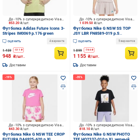
До -10% з суперкредиткою Visa Вигода
До -10% з суперкредиткою Visa Вигода
853.20
₴/шт.
1 039.50
₴/шт.
Футболка Adidas Future Icons 3-
Футболка Nike G NSW SS TOP
Stripes IM0069 р.176 green
JSY LBR FN8589-019 р.S
бежевый
оценить
оценить
4 варианта
5 вариантов
1 459
1 899
-
511
₴
-
744
₴
948
1 155
₴/шт.
₴/шт.
Доставим
Доставим
До -10% з суперкредиткою Visa Вигода
До -10% з суперкредиткою Visa Вигода
843.30
₴/шт.
818.10
₴/шт.
Футболка Nike G NSW TEE CROP
Футболка Nike G NSW PHOTO
FUTURA DA6925-620 р.XL
TEE HQ2337-010 р.XL черный