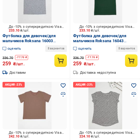
До -10% з суперкредиткою Visa Вигода
До -10% з суперкредиткою Visa Вигода
233.10
₴/шт.
233.10
₴/шт.
Футболка для девочек/для
Футболка для девочек/для
мальчиков Roksana 16003
мальчиков Roksana 16043
р.116/122 серый №001
р.116/122 зеленый №001
оценить
оценить
8 вариантов
8 вариантов
336.70
336.70
-
77.70
₴
-
77.70
₴
259
259
₴/шт.
₴/шт.
Доставим
Доставка недоступна
До -10% з суперкредиткою Visa Вигода
До -10% з суперкредиткою Visa Вигода
242.10
₴/шт.
224.10
₴/шт.