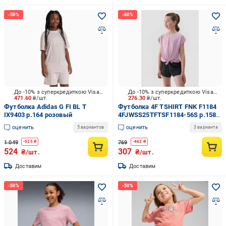
До -10% з суперкредиткою Visa Вигода
До -10% з суперкредиткою Visa Вигода
471.60
₴/шт.
276.30
₴/шт.
Футболка Adidas G FI BL T
Футболка 4F TSHIRT FNK F1184
IX9403 р.164 розовый
4FJWSS25TFTSF1184-56S р.158-
164 розовый
оценить
оценить
5 вариантов
3 варианта
1 049
769
-
525
₴
-
462
₴
524
307
₴/шт.
₴/шт.
Доставим
Доставим