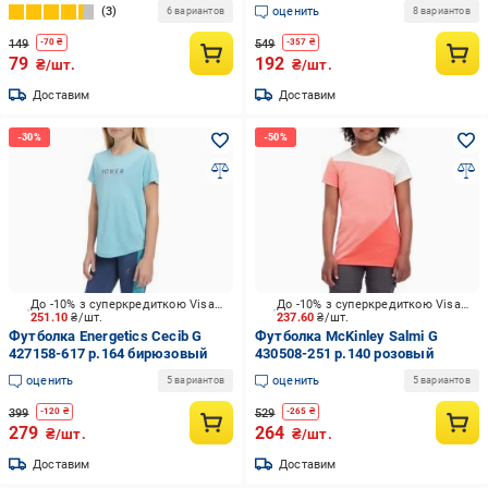
розовый
3
оценить
6 вариантов
8 вариантов
149
549
-
70
₴
-
357
₴
79
192
₴/шт.
₴/шт.
Доставим
Доставим
До -10% з суперкредиткою Visa Вигода
До -10% з суперкредиткою Visa Вигода
251.10
₴/шт.
237.60
₴/шт.
Футболка Energetics Cecib G
Футболка McKinley Salmi G
427158-617 р.164 бирюзовый
430508-251 р.140 розовый
оценить
оценить
5 вариантов
5 вариантов
399
529
-
120
₴
-
265
₴
279
264
₴/шт.
₴/шт.
Доставим
Доставим