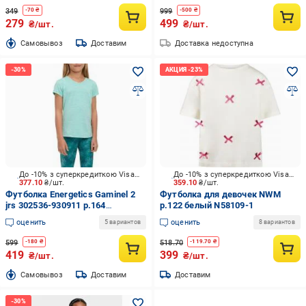
349
999
-
70
₴
-
500
₴
279
499
₴/шт.
₴/шт.
Cамовывоз
Доставим
Доставка недоступна
До -10% з суперкредиткою Visa Вигода
До -10% з суперкредиткою Visa Вигода
377.10
₴/шт.
359.10
₴/шт.
Футболка Energetics Gaminel 2
Футболка для девочек NWM
jrs 302536-930911 р.164
р.122 белый N58109-1
бирюзовый
оценить
оценить
5 вариантов
8 вариантов
599
518.70
-
180
₴
-
119.70
₴
419
399
₴/шт.
₴/шт.
Cамовывоз
Доставим
Доставим