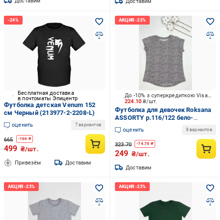
Доставим
Доставим
Бесплатная доставка
До -10% з суперкредиткою Visa Вигода
в почтоматы Эпицентр
224.10
₴/шт.
Футболка детская Venum 152
Футболка для девочек Roksana
см Черный (213977-2-2208-L)
ASSORTY р.116/122 бело-
оценить
коричневый №0021
7 вариантов
оценить
8 вариантов
665
-
166
₴
323.70
-
74.70
₴
499
₴/шт.
249
₴/шт.
Привезём
Доставим
Доставим