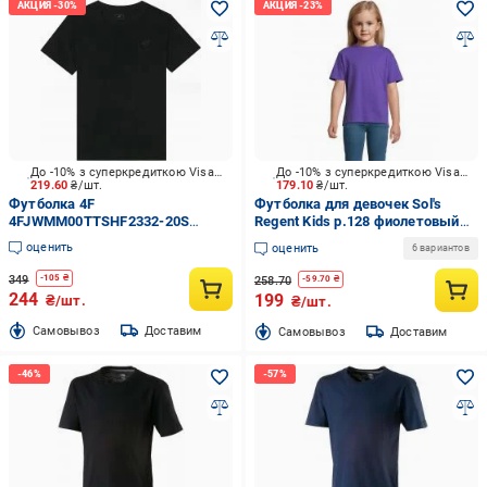
До -10% з суперкредиткою Visa Вигода
До -10% з суперкредиткою Visa Вигода
219.60
₴/шт.
179.10
₴/шт.
Футболка 4F
Футболка для девочек Sol's
4FJWMM00TTSHF2332-20S
Regent Kids р.128 фиолетовый
TSHIRT р.140 черный
1197071208A
оценить
оценить
6 вариантов
349
-
105
₴
258.70
-
59.70
₴
244
199
₴/шт.
₴/шт.
Cамовывоз
Доставим
Cамовывоз
Доставим