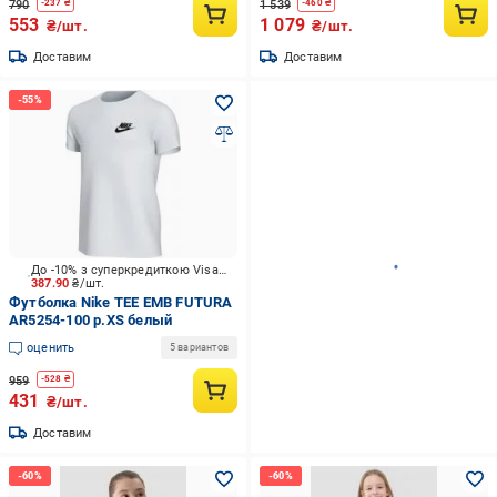
790
1 539
-
237
₴
-
460
₴
553
1 079
₴/шт.
₴/шт.
Доставим
Доставим
До -10% з суперкредиткою Visa Вигода
387.90
₴/шт.
Футболка Nike TEE EMB FUTURA
AR5254-100 р.XS белый
оценить
5 вариантов
959
-
528
₴
431
₴/шт.
Доставим