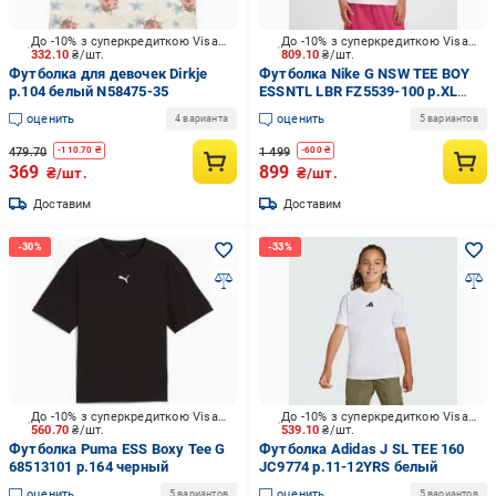
До -10% з суперкредиткою Visa Вигода
До -10% з суперкредиткою Visa Вигода
332.10
₴/шт.
809.10
₴/шт.
Футболка для девочек Dirkje
Футболка Nike G NSW TEE BOY
р.104 белый N58475-35
ESSNTL LBR FZ5539-100 р.XL
белый
оценить
оценить
4 варианта
5 вариантов
479.70
1 499
-
110.70
₴
-
600
₴
369
899
₴/шт.
₴/шт.
Доставим
Доставим
До -10% з суперкредиткою Visa Вигода
До -10% з суперкредиткою Visa Вигода
560.70
₴/шт.
539.10
₴/шт.
Футболка Puma ESS Boxy Tee G
Футболка Adidas J SL TEE 160
68513101 р.164 черный
JC9774 р.11-12YRS белый
оценить
оценить
5 вариантов
5 вариантов