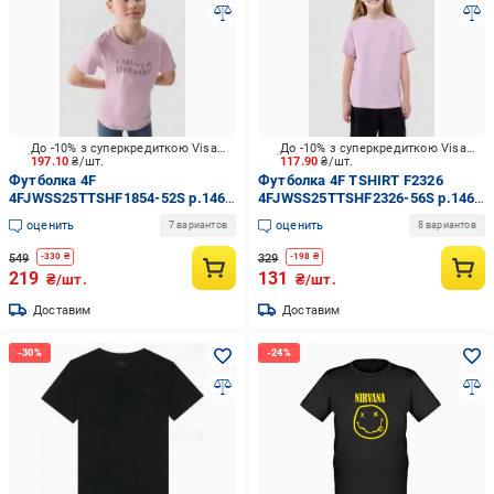
До -10% з суперкредиткою Visa Вигода
До -10% з суперкредиткою Visa Вигода
197.10
₴/шт.
117.90
₴/шт.
Футболка 4F
Футболка 4F TSHIRT F2326
4FJWSS25TTSHF1854-52S р.146
4FJWSS25TTSHF2326-56S р.146
розовый
розовый
оценить
оценить
7 вариантов
8 вариантов
549
329
-
330
₴
-
198
₴
219
131
₴/шт.
₴/шт.
Доставим
Доставим