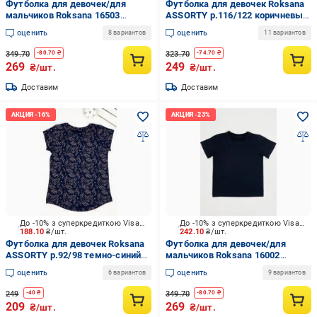
Футболка для девочек/для
Футболка для девочек Roksana
мальчиков Roksana 16503
ASSORTY р.116/122 коричневый
р.116/122 кофейный №001
/ серый №0021
оценить
оценить
8 вариантов
11 вариантов
349.70
323.70
-
80.70
₴
-
74.70
₴
269
249
₴/шт.
₴/шт.
Доставим
Доставим
До -10% з суперкредиткою Visa Вигода
До -10% з суперкредиткою Visa Вигода
188.10
₴/шт.
242.10
₴/шт.
Футболка для девочек Roksana
Футболка для девочек/для
ASSORTY р.92/98 темно-синий
мальчиков Roksana 16002
№0021
р.152/158 черный №001
оценить
оценить
6 вариантов
9 вариантов
249
349.70
-
40
₴
-
80.70
₴
209
269
₴/шт.
₴/шт.