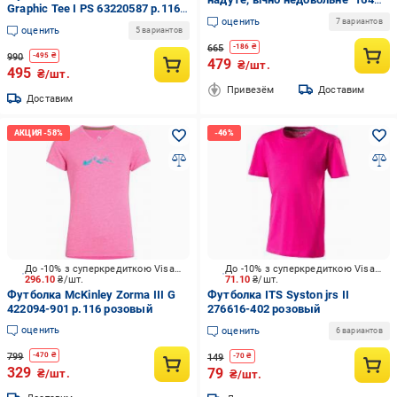
Graphic Tee I PS 63220587 р.116
см Белый (19270345-1-210844-
оценить
бежевый
7 вариантов
XL)
оценить
5 вариантов
665
-
186
₴
990
-
495
₴
479
₴/шт.
495
₴/шт.
Привезём
Доставим
Доставим
До -10% з суперкредиткою Visa Вигода
До -10% з суперкредиткою Visa Вигода
296.10
₴/шт.
71.10
₴/шт.
Футболка McKinley Zorma III G
Футболка ITS Syston jrs II
422094-901 р.116 розовый
276616-402 розовый
оценить
оценить
6 вариантов
799
-
470
₴
149
-
70
₴
329
79
₴/шт.
₴/шт.