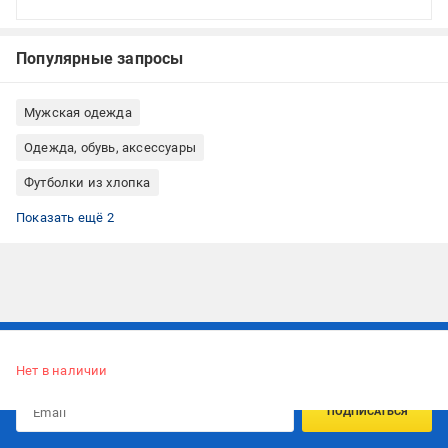
Популярные запросы
Мужская одежда
Одежда, обувь, аксессуары
Футболки из хлопка
Базовые футболки
Футболки унисекс
Показать ещё 2
Подписывайтесь, чтобы узнавать первым об акцияx и
предложениях:
Нет в наличии
ПОДПИСАТЬСЯ