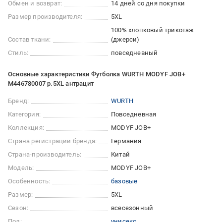
Обмен и возврат:
14 дней со дня покупки
Размер производителя:
5XL
100% хлопковый трикотаж
Состав ткани:
(джерси)
Стиль:
повседневный
Основные характеристики Футболка WURTH MODYF JOB+
M446780007 р.5XL антрацит
Бренд:
WURTH
Категория:
Повседневная
Коллекция:
MODYF JOB+
Страна регистрации бренда:
Германия
Страна-производитель:
Китай
Модель:
MODYF JOB+
Особенность:
базовые
Размер:
5XL
Сезон:
всесезонный
Пол:
унисекс