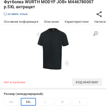
Футболка WURTH MODYF JOB+ M446780007
р.5XL антрацит
оставить отзыв
Основная информация
Описание
Характеристики
Написат
Нет в наличии
КОД
004513681
Размер (международный):
4XL
5XL
L
M
S