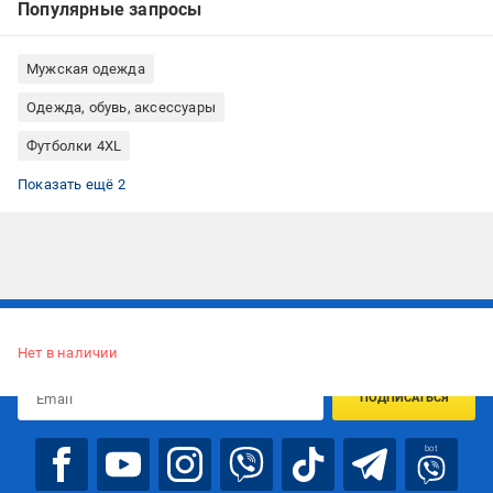
Популярные запросы
Мужская одежда
Одежда, обувь, аксессуары
Футболки 4XL
Базовые футболки
Футболки унисекс
Показать ещё 2
Подписывайтесь, чтобы узнавать первым об акцияx и
предложениях:
Нет в наличии
ПОДПИСАТЬСЯ
bot