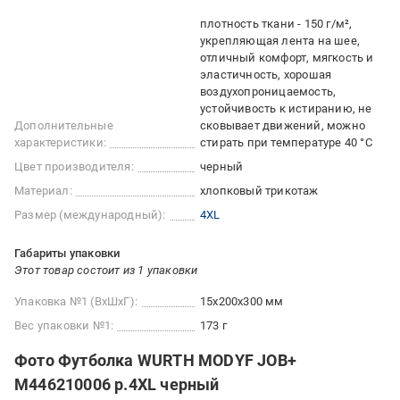
плотность ткани - 150 г/м²,
укрепляющая лента на шее,
отличный комфорт, мягкость и
эластичность, хорошая
воздухопроницаемость,
устойчивость к истиранию, не
Дополнительные
сковывает движений, можно
характеристики:
стирать при температуре 40 °C
Цвет производителя:
черный
Материал:
хлопковый трикотаж
Размер (международный):
4XL
Габариты упаковки
Этот товар состоит из 1 упаковки
Упаковка №1 (ВхШхГ):
15x200x300 мм
Вес упаковки №1:
173 г
Фото Футболка WURTH MODYF JOB+
M446210006 р.4XL черный