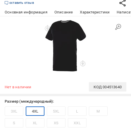
оставить отзыв
Основная информация
Описание
Характеристики
Написат
Нет в наличии
КОД
004513640
Размер (международный):
3XL
4XL
5XL
L
M
S
XL
XS
XXL