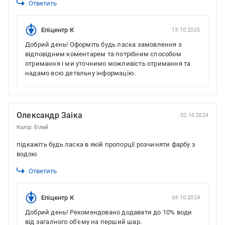
Ответить
Епіцентр К
13.10.2025
Добрий день! Оформіть будь ласка замовлення з
відповідним коментарем та потрібним способом
отримання і ми уточнимо можливість отримання та
надамо всю детальну інформацію.
Олександр Заіка
02.10.2024
Колір: білий
підкажіть будь ласка в якій пропорції розчиняти фарбу з
водою
Ответить
Епіцентр К
04.10.2024
Добрий день! Рекомендовано додавати до 10% води
від загалного об'єму на перший шар.