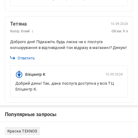
Тетяна
10.09.2024
Колір: білий
Об'єм: 9 л
Доброго дня! Підкажіть будь ласка чи є послуга
кольорування в відповідний тон відразу в магазині? Дякую!
Ответить
Епіцентр К
10.09.2024
Добрий день! Так, дана послуга доступна у всіх ТЦ
Епіцентр К.
Популярные запросы
Краска TEKNOS