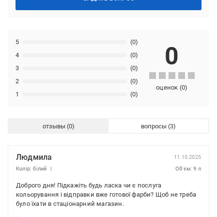
5
(0)
0
4
(0)
3
(0)
2
(0)
оценок
(
0
)
1
(0)
отзывы
вопросы
Людмила
11.10.2025
Колір: білий
Об'єм: 9 л
Доброго дня! Підкажіть будь ласка чи є послуга
кольорування і відправки вже готової фарби? Щоб не треба
було їхати в стаціонарний магазин.