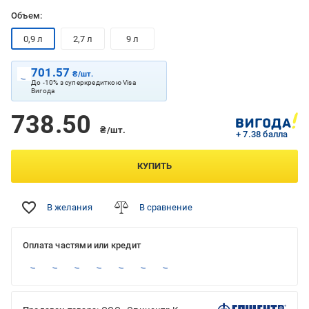
Объем:
0,9 л
2,7 л
9 л
701.57
₴/шт.
До -10% з суперкредиткою Visa
Вигода
738.50
₴/шт.
+ 7.38 балла
КУПИТЬ
В желания
В сравнение
Оплата частями или кредит