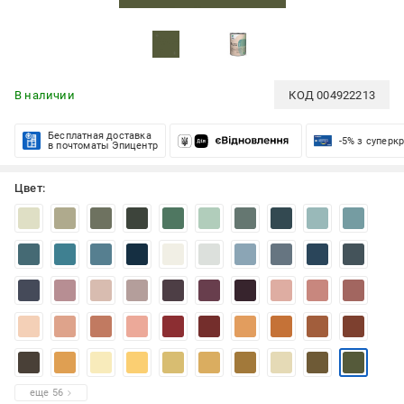
В наличии
КОД
004922213
Бесплатная доставка
-5% з суперк
в почтоматы Эпицентр
Цвет:
еще 56