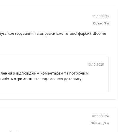
11.10.2025
Об'єм: 9 л
луга кольорування і відправки вже готової фарби? Щоб не
13.10.2025
влення з відповідним коментарем та потрібним
ливість отримання та надамо всю детальну
02.10.2024
Об'єм: 0,9 л