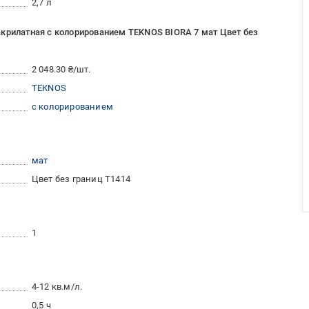
2,7 л
акрилатная с колорированием TEKNOS BIORA 7 мат Цвет без
2 048.30 ₴/шт.
TEKNOS
с колорированием
мат
Цвет без границ T1414
1
4-12 кв.м/л.
0,5 ч