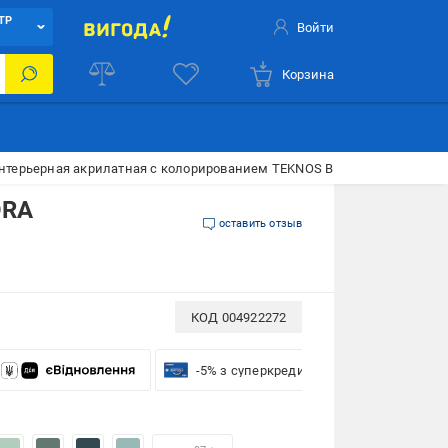
ТР
Войти
Корзина
нтерьерная акрилатная с колорированием TEKNOS BIORA 7 мат Цвет бе
ORA
оставить отзыв
КОД
004922272
-5% з суперкредиткою VISA Вигода