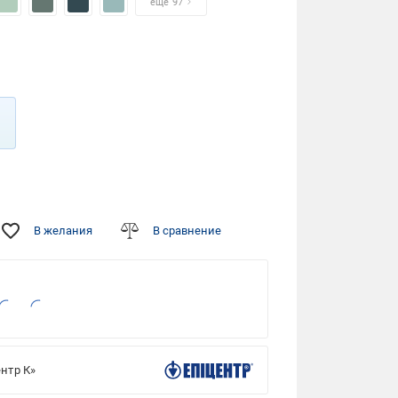
еще 97
В желания
В сравнение
нтр К»