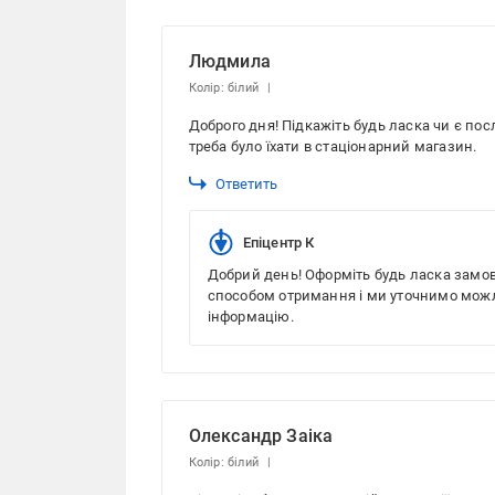
Людмила
Колір: білий
Доброго дня! Підкажіть будь ласка чи є пос
треба було їхати в стаціонарний магазин.
Ответить
Епіцентр К
Добрий день! Оформіть будь ласка замо
способом отримання і ми уточнимо мож
інформацію.
Олександр Заіка
Колір: білий