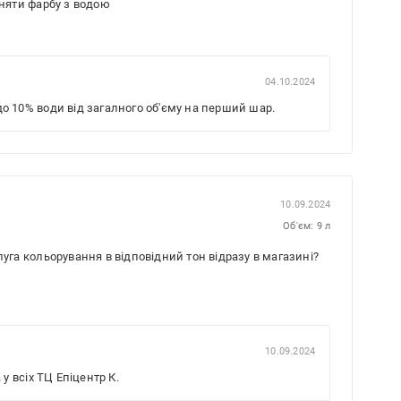
иняти фарбу з водою
04.10.2024
 10% води від загалного об'єму на перший шар.
10.09.2024
Об'єм: 9 л
луга кольорування в відповідний тон відразу в магазині?
10.09.2024
у всіх ТЦ Епіцентр К.