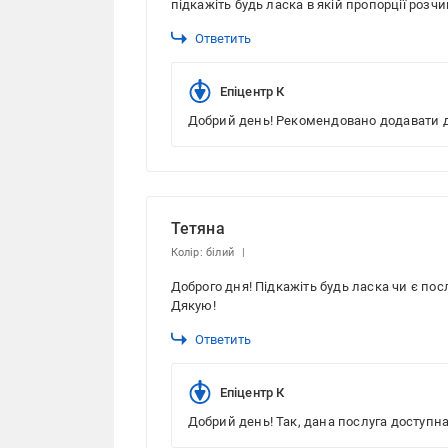
підкажіть будь ласка в якій пропорції розч
Ответить
Епіцентр К
Добрий день! Рекомендовано додавати до
Тетяна
Колір: білий
Доброго дня! Підкажіть будь ласка чи є пос
Дякую!
Ответить
Епіцентр К
Добрий день! Так, дана послуга доступна 