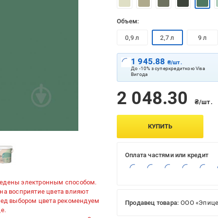
Объем:
0,9 л
2,7 л
9 л
1 945.88
₴/шт.
До -10% з суперкредиткою Visa
Вигода
2 048.30
₴/шт.
КУПИТЬ
Оплата частями или кредит
ведены электронным способом.
 на восприятие цвета влияют
еред выбором цвета рекомендуем
Продавец товара:
ООО «Эпице
е.