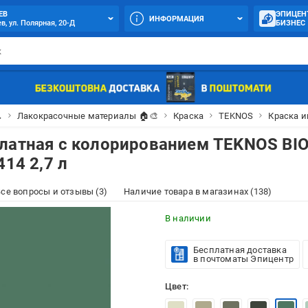
ЕВ
ЭПИЦЕН
ИНФОРМАЦИЯ
в, ул. Полярная, 20-Д
БИЗНЕС

Лакокрасочные материалы 🏠🎨
Краска
TEKNOS
Краска и
илатная с колорированием TEKNOS BI
414 2,7 л
се вопросы и отзывы (3)
Наличие товара в магазинах (138)
В наличии
Бесплатная доставка
в почтоматы Эпицентр
Цвет: