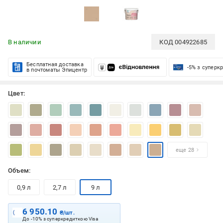
В наличии
КОД
004922685
Бесплатная доставка
-5% з суперк
в почтоматы Эпицентр
Цвет:
еще 28
Объем:
0,9 л
2,7 л
9 л
6 950.10
₴/шт.
До -10% з суперкредиткою Visa