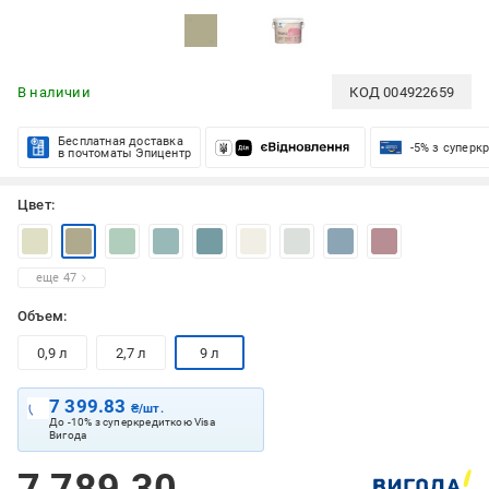
В наличии
КОД
004922659
Бесплатная доставка
-5% з суперк
в почтоматы Эпицентр
Цвет:
еще 47
Объем:
0,9 л
2,7 л
9 л
7 399.83
₴/шт.
До -10% з суперкредиткою Visa
Вигода