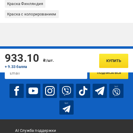
Краска Финляндия
Краска с колорированием
Подписывайтесь, чтобы узнавать первым об акцияx и
933.10
предложениях:
₴/шт.
КУПИТЬ
+ 9.33 балла
ПОДПИСАТЬСЯ
bot
bot
AI Служба поддержки