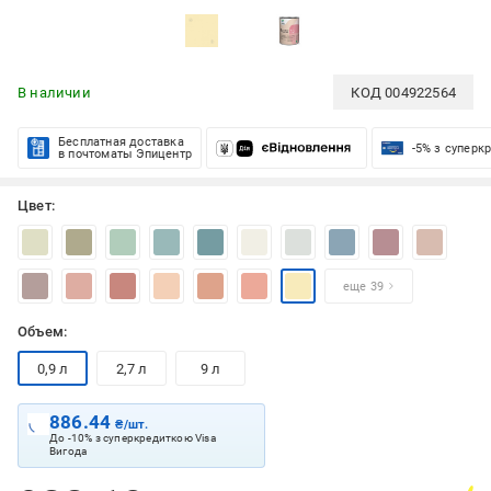
В наличии
КОД
004922564
Бесплатная доставка
-5% з суперк
в почтоматы Эпицентр
Цвет:
еще 39
Объем:
0,9 л
2,7 л
9 л
886.44
₴/шт.
До -10% з суперкредиткою Visa
Вигода