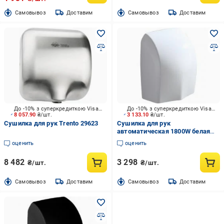
Cамовывоз
Доставим
Cамовывоз
Доставим
До -10% з суперкредиткою Visa Вигода
До -10% з суперкредиткою Visa Вигода
8 057.90
₴/шт.
3 133.10
₴/шт.
Сушилка для рук Trento 29623
Сушилка для рук
автоматическая 1800W белая
Trento (60123)
оценить
оценить
8 482
3 298
₴/шт.
₴/шт.
Cамовывоз
Доставим
Cамовывоз
Доставим