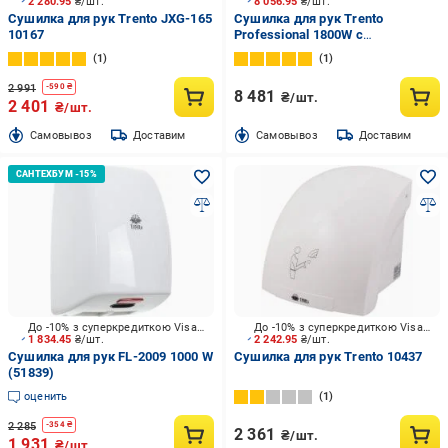
2 280.95
₴/шт.
8 056.95
₴/шт.
Сушилка для рук Trento JXG-165
Сушилка для рук Trento
10167
Professional 1800W с
индикатором
1
1
2 991
-
590
₴
8 481
₴/шт.
2 401
₴/шт.
Cамовывоз
Доставим
Cамовывоз
Доставим
До -10% з суперкредиткою Visa Вигода
До -10% з суперкредиткою Visa Вигода
1 834.45
₴/шт.
2 242.95
₴/шт.
Сушилка для рук FL-2009 1000 W
Сушилка для рук Trento 10437
(51839)
оценить
1
2 285
-
354
₴
2 361
₴/шт.
1 931
₴/шт.