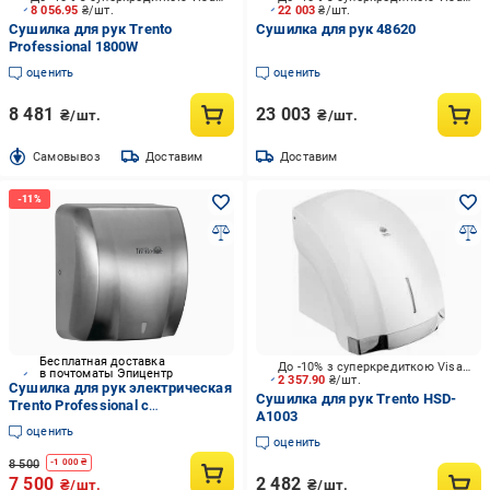
8 056.95
₴/шт.
22 003
₴/шт.
Сушилка для рук Trento
Сушилка для рук 48620
Professional 1800W
оценить
оценить
8 481
23 003
₴/шт.
₴/шт.
Cамовывоз
Доставим
Доставим
Бесплатная доставка
До -10% з суперкредиткою Visa Вигода
в почтоматы Эпицентр
2 357.90
₴/шт.
Сушилка для рук электрическая
Сушилка для рук Trento HSD-
Trento Professional с
А1003
индикатором 1800W (9193)
оценить
оценить
8 500
-
1 000
₴
7 500
2 482
₴/шт.
₴/шт.