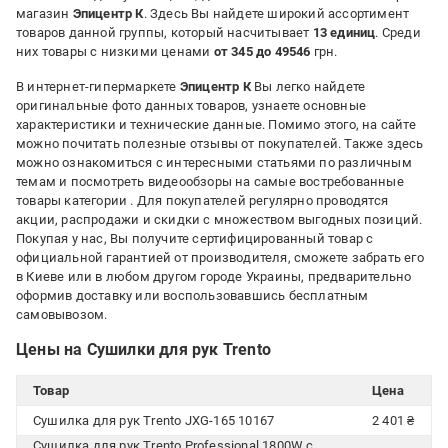
магазин
Эпицентр К
. Здесь Вы найдете широкий ассортимент
товаров данной группы, который насчитывает
13 единиц
. Среди
них товары с низкими ценами
от 345 до 49546
грн.
В интернет-гипермаркете
Эпицентр К
Вы легко найдете
оригинальные фото данных товаров, узнаете основные
характеристики и технические данные. Помимо этого, на сайте
можно почитать полезные отзывы от покупателей. Также здесь
можно ознакомиться с интересными статьями по различным
темам и посмотреть видеообзоры на самые востребованные
товары категории
. Для покупателей регулярно проводятся
акции, распродажи и скидки с множеством выгодных позиций.
Покупая у нас, Вы получите сертифицированный товар с
официальной гарантией от производителя, сможете забрать его
в Киеве или в любом другом городе Украины, предварительно
оформив доставку или воспользовавшись бесплатным
самовывозом.
Цены на Сушилки для рук Trento
Товар
Цена
Сушилка для рук Trento JXG-165 10167
2 401 ₴
Сушилка для рук Trento Professional 1800W с