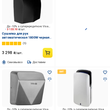
До -10% з суперкредиткою Visa Вигода
3 133.10
₴/шт.
Сушилка для рук
автоматическая 1800W черная
Trento (60124)
1
3 298
₴/шт.
Cамовывоз
Доставим
До -10% з суперкредиткою Visa Вигода
До -10% з суперкредиткою Visa Вигода