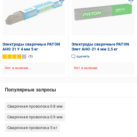
Электроды сварочные PATON
Электроды сварочные PATON
АНО 21 У 4 мм 5 кг
Элит АНО-21 4 мм 2,5 кг
1
оценить
Нет в наличии
Нет в наличии
Популярные запросы
Сварочная проволока 0.8 мм
Сварочная проволока 0.9 мм
Сварочная проволока 5 кг
Сварочная проволока 1 мм
Сварочная проволока флюсовая (порошковая)
Сварочная проволока 1 кг
Сварочная проволока 1.2 мм
Сварочная проволока омедненная
Электроды для постоянного тока
Электроды Monolith 3 мм