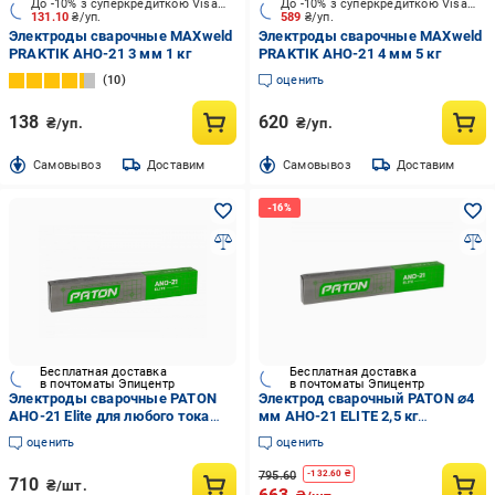
До -10% з суперкредиткою Visa Вигода
До -10% з суперкредиткою Visa Вигода
131.10
₴/уп.
589
₴/уп.
Электроды сварочные MAXweld
Электроды сварочные MAXweld
PRAKTIK АНО-21 3 мм 1 кг
PRAKTIK АНО-21 4 мм 5 кг
10
оценить
138
620
₴/уп.
₴/уп.
Cамовывоз
Доставим
Cамовывоз
Доставим
Бесплатная доставка
Бесплатная доставка
в почтоматы Эпицентр
в почтоматы Эпицентр
Электроды сварочные PATON
Электрод сварочный PATON ⌀4
АНО-21 Elite для любого тока
мм АНО-21 ELITE 2,5 кг
AC/DC 350 мм 3 мм 1 кг (20025)
(INRUL00ELAHO21042S)
оценить
оценить
795.60
-
132.60
₴
710
₴/шт.