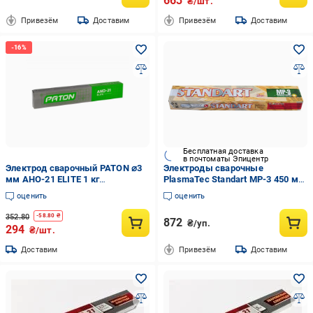
663
₴/шт.
Привезём
Доставим
Привезём
Доставим
Бесплатная доставка
в почтоматы Эпицентр
Электрод сварочный PATON ⌀3
Электроды сварочные
мм АНО-21 ELITE 1 кг
PlasmaTec Standart МР-3 450 мм
(INRUL00ELAHO21031S)
4 мм 5 кг универсальный
оценить
оценить
электрод (20059)
352.80
-
58.80
₴
872
₴/уп.
294
₴/шт.
Доставим
Привезём
Доставим