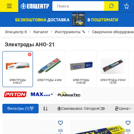
Эпицентр К
Каталог
Инструменты 🔧
Сварочное оборудова
Электроды АНО-21
ЭЛЕКТРОДЫ
ЭЛЕКТРОДЫ 4 ММ
ЭЛЕКТРОДЫ
ЭЛЕКТРОДЫ УОНИ
АНО-21
АНО-36
13/55
Фильтры (1)
Самовывоз:
Сегодня
Цена