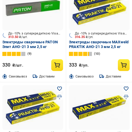
До -10% з суперкредиткою Visa Вигода
До -10% з суперкредиткою Visa Вигода
313.50
₴/шт.
316.35
₴/уп.
Электроды сварочные PATON
Электроды сварочные MAXweld
Элит АНО-21 3 мм 2,5 кг
PRAKTIK АНО-21 3 мм 2,5 кг
9
10
330
333
₴/шт.
₴/уп.
Cамовывоз
Доставим
Cамовывоз
Доставим