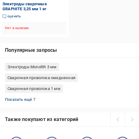
Электроды сварочные
GRAPHITE 3,25 мм 1 кг
оценить
Нет в наличии
Популярные запросы
Электроды Monolith 3 мм
Сварочная проволока омедненная
Сварочная проволока 1 мм
Сварочная проволока 0.8 мм
Электроды для постоянного тока
Сварочная проволока 1 кг
Сварочная проволока 5 кг
Сварочная проволока 0.9 мм
Сварочная проволока 1.2 мм
Сварочная проволока флюсовая (порошковая)
Показать ещё 7
Также покупают из категорий