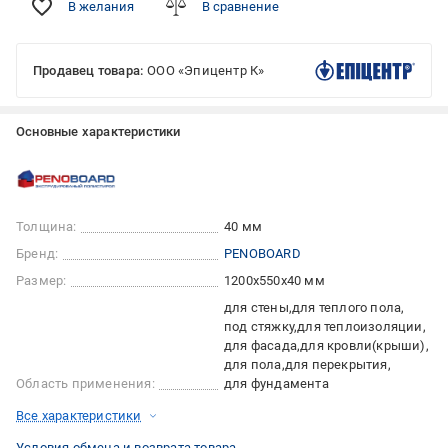
В желания
В сравнение
Продавец товара:
ООО «Эпицентр К»
Основные характеристики
Толщина:
40 мм
Бренд:
PENOBOARD
Размер:
1200x550x40 мм
для стены
для теплого пола
под стяжку
для теплоизоляции
для фасада
для кровли(крыши)
для пола
для перекрытия
Область применения:
для фундамента
Все характеристики
Условия обмена и возврата товара