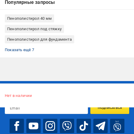
Популярные запросы
Пенополистирол 40 мм
Пенополистирол под стяжку
Пенополистирол для фундамента
Пенополистирол для стены
Пенополистирол для кровли (крыши)
Пенополистирол для фасада
Пенополистирол для теплоизоляции
Пенополистирол для теплого пола
Пенополистирол для пола
Пенополистирол для перекрытия
Показать ещё 7
Подписывайтесь, чтобы узнавать первым об акцияx и
предложениях:
Нет в наличии
ПОДПИСАТЬСЯ
bot