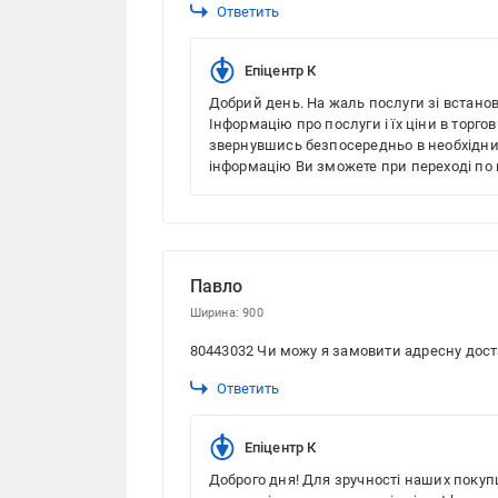
Ответить
Епіцентр К
Добрий день. На жаль послуги зі встанов
Інформацію про послуги і їх ціни в торг
звернувшись безпосередньо в необхідний
інформацію Ви зможете при переході п
Павло
Ширина: 900
80443032 Чи можу я замовити адресну дост
Ответить
Епіцентр К
Доброго дня! Для зручності наших покупц