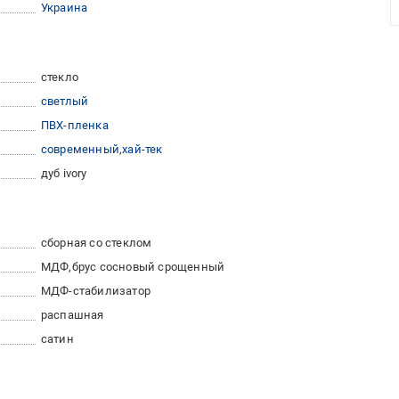
Украина
стекло
светлый
ПВХ-пленка
современный
хай-тек
дуб ivory
сборная со стеклом
МДФ
брус сосновый срощенный
МДФ-стабилизатор
распашная
сатин