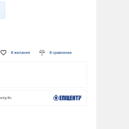
В желания
В сравнение
нтр К»