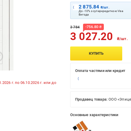
2 875.84
₴/шт.
До -10% з суперкредиткою Visa
Вигода
-
756.80
₴
3 784
3 027.20
₴/шт.
КУПИТЬ
Оплата частями или кредит
026 г. по 06.10.2026 г. или до
Продавец товара:
ООО «Эпице
Основные характеристики