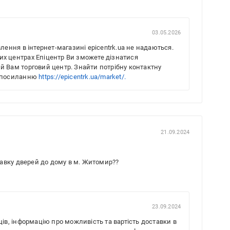
03.05.2026
лення в інтернет-магазині epicentrk.ua не надаються.
ових центрах Епіцентр Ви зможете дізнатися
 Вам торговий центр. Знайти потрібну контактну
о посиланню
https://epicentrk.ua/market/.
21.09.2024
авку дверей до дому в м. Житомир??
23.09.2024
ів, інформацію про можливість та вартість доставки в