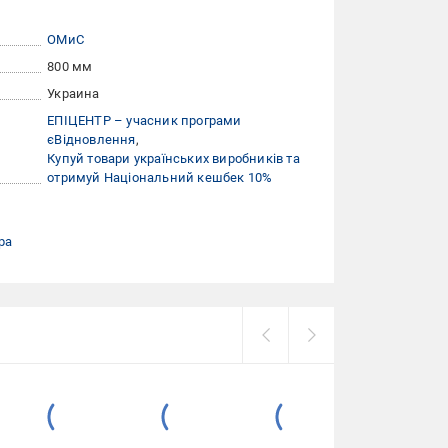
ОМиС
800 мм
Украина
ЕПІЦЕНТР – учасник програми
єВідновлення
Купуй товари українських виробників та
отримуй Національний кешбек 10%
ра