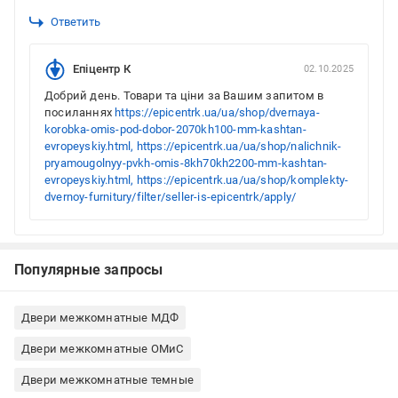
Ответить
Епіцентр К
02.10.2025
Добрий день. Товари та ціни за Вашим запитом в
посиланнях
https://epicentrk.ua/ua/shop/dvernaya-
korobka-omis-pod-dobor-2070kh100-mm-kashtan-
evropeyskiy.html,
https://epicentrk.ua/ua/shop/nalichnik-
pryamougolnyy-pvkh-omis-8kh70kh2200-mm-kashtan-
evropeyskiy.html,
https://epicentrk.ua/ua/shop/komplekty-
dvernoy-furnitury/filter/seller-is-epicentrk/apply/
Популярные запросы
Двери межкомнатные МДФ
Двери межкомнатные ОМиС
Двери межкомнатные темные