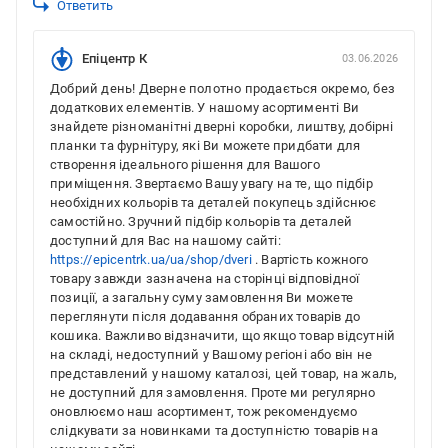
Ответить
Епіцентр К
03.06.2026
Добрий день! Дверне полотно продається окремо, без
додаткових елементів. У нашому асортименті Ви
знайдете різноманітні дверні коробки, лиштву, добірні
планки та фурнітуру, які Ви можете придбати для
створення ідеального рішення для Вашого
приміщення. Звертаємо Вашу увагу на те, що підбір
необхідних кольорів та деталей покупець здійснює
самостійно. Зручний підбір кольорів та деталей
доступний для Вас на нашому сайті:
https://epicentrk.ua/ua/shop/dveri
. Вартість кожного
товару завжди зазначена на сторінці відповідної
позиції, а загальну суму замовлення Ви можете
переглянути після додавання обраних товарів до
кошика. Важливо відзначити, що якщо товар відсутній
на складі, недоступний у Вашому регіоні або він не
представлений у нашому каталозі, цей товар, на жаль,
не доступний для замовлення. Проте ми регулярно
оновлюємо наш асортимент, тож рекомендуємо
слідкувати за новинками та доступністю товарів на