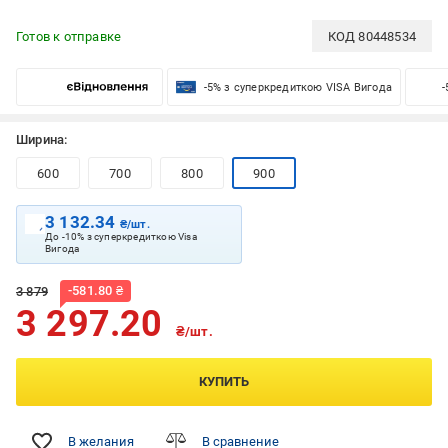
Готов к отправке
КОД
80448534
-5% з суперкредиткою VISA Вигода
-
Ширина:
600
700
800
900
3 132.34
₴/шт.
До -10% з суперкредиткою Visa
Вигода
-
581.80
₴
3 879
3 297.20
₴/шт.
КУПИТЬ
В желания
В сравнение