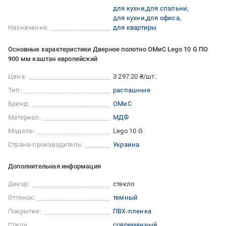
для кухни
для спальни
для кухни
для офиса
Назначение:
для квартиры
Основные характеристики Дверное полотно ОМиС Lego 10 G ПО
900 мм каштан европейский
Цена:
3 297.20 ₴/шт.
Тип:
распашные
Бренд:
ОМиС
Материал:
МДФ
Модель:
Lego 10 G
Страна-производитель:
Украина
Дополнительная информация
Декор:
стекло
Оттенок:
темный
Покрытие:
ПВХ-пленка
Стиль:
современный