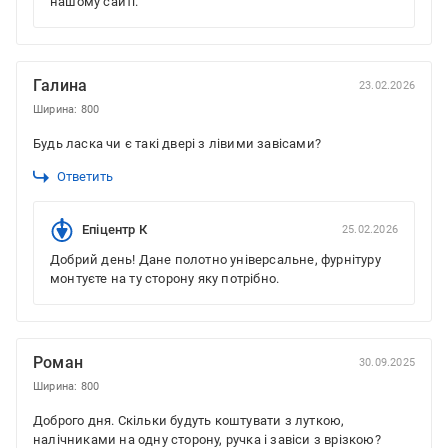
нашому сайті.
Галина
23.02.2026
Ширина: 800
Будь ласка чи є такі двері з лівими завісами?
Ответить
Епіцентр К
25.02.2026
Добрий день! Дане полотно універсальне, фурнітуру
монтуєте на ту сторону яку потрібно.
Роман
30.09.2025
Ширина: 800
Доброго дня. Скільки будуть коштувати з луткою,
налічниками на одну сторону, ручка і завіси з врізкою?