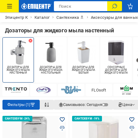
Эпицентр К
Каталог
Сантехника 🚿
Аксессуары для ванных
Дозаторы для жидкого мыла настенный
ДОЗАТОРЫ ДЛЯ
ДОЗАТОРЫ ДЛЯ
ДОЗАТОРЫ ДЛЯ
СЕНСОРНЫЕ
ЖИДКОГО МЫЛА
ЖИДКОГО МЫЛА
ЖИДКОГО МЫЛА
ДОЗАТОРЫ ДЛЯ
НАСТЕННЫЙ
НАСТОЛЬНЫЙ
БЕЛЫЙ
ЖИДКОГО МЫЛА
FLOsoft
Фильтры (1)
Самовывоз:
Сегодня
Цена