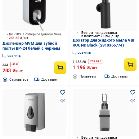
Бесплатная доставка
До -10% з суперкредиткою Visa Вигода
в почтоматы Эпицентр
268.85
₴/шт.
Дозатор для жидкого мыла VBI
Диспенсер MVM для зубной
ROUND Black (2810366774)
пасты BP-24 белый с черным
оценить
оценить
1 435.20
-
239.20
₴
333
-
50
₴
1 196
₴/шт.
283
₴/шт.
Привезём
Доставим
Cамовывоз
Доставим
Бесплатная доставка