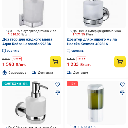
До -10% з суперкредиткою Visa Вигода
До -10% з суперкредиткою Visa Вигода
1 510.50
₴/шт.
1 171.35
₴/шт.
Дозатор для жидкого мыла
Дозатор для жидкого мыла
Aqua Rodos Leonardo 9933A
Haceka Kosmos 402316
оценить
оценить
1 870
1 451
-
280
₴
-
218
₴
1 590
1 233
₴/шт.
₴/шт.
Cамовывоз
Доставим
Доставим
От 616.73 ₴ X 3
До -10% з суперкредиткою Visa Вигода