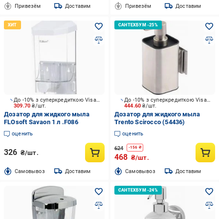
Привезём
Доставим
Привезём
Доставим
До -10% з суперкредиткою Visa Вигода
До -10% з суперкредиткою Visa Вигода
309.70
₴/шт.
444.60
₴/шт.
Дозатор для жидкого мыла
Дозатор для жидкого мыла
FLOsoft Savaon 1 л .F086
Trento Scirocco (54436)
оценить
оценить
624
-
156
₴
326
₴/шт.
468
₴/шт.
Cамовывоз
Доставим
Cамовывоз
Доставим