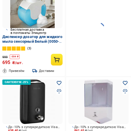
Бесплатная доставка
в почтоматы Эпицентр
Диспенсер дозатор для жидкого
мыла сенсорный Белый (0050-
0001)
3
999
-
304
₴
695
₴/шт.
Привезём
Доставим
До -10% з суперкредиткою Visa Вигода
До -10% з суперкредиткою Visa Вигода
638.40
₴/шт.
861.65
₴/шт.