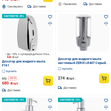
Привезём
Доставим
Cамовывоз
Доставим
До -10% з суперкредиткою Visa Вигода
646
₴/шт.
Дозатор для жидкого мыла
Дозатор для жидкого мыла
настенный ZERIX LR407 Серый
F161
(ZX2718)
оценить
оценить
274
₴/шт.
972
-
292
₴
680
₴/шт.
Доставим
Доставим