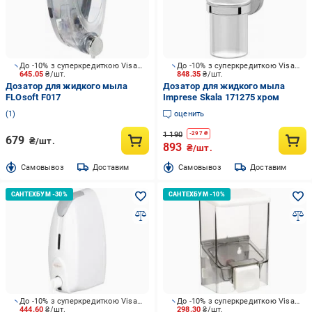
До -10% з суперкредиткою Visa Вигода
До -10% з суперкредиткою Visa Вигода
645.05
₴/шт.
848.35
₴/шт.
Дозатор для жидкого мыла
Дозатор для жидкого мыла
FLOsoft F017
Imprese Skala 171275 хром
1
оценить
1 190
-
297
₴
679
₴/шт.
893
₴/шт.
Cамовывоз
Доставим
Cамовывоз
Доставим
До -10% з суперкредиткою Visa Вигода
До -10% з суперкредиткою Visa Вигода
444.60
₴/шт.
298.30
₴/шт.