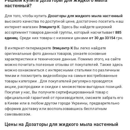
Решили купить Дозаторы для жидкого мыла
Недостатки:
настенный?
помпа не працює
Для того, чтобы купить
Дозаторы для жидкого мыла настенный
высокого качества по доступной цене, достаточно посетить наш
интернет-магазин
Эпицентр К
. Здесь Вы найдете широкий
ассортимент товаров данной группы, который насчитывает
885
единиц
. Среди них товары с низкими ценами
от 30 до 33154
грн.
В интернет-гипермаркете
Эпицентр К
Вы легко найдете
оригинальные фото данных товаров, узнаете основные
характеристики и технические данные. Помимо этого, на сайте
можно почитать полезные отзывы от покупателей. Также здесь
можно ознакомиться с интересными статьями по различным
темам и посмотреть видеообзоры на самые востребованные
товары категории
. Для покупателей регулярно проводятся
акции, распродажи и скидки с множеством выгодных позиций.
Покупая у нас, Вы получите сертифицированный товар с
официальной гарантией от производителя, сможете забрать его
в Киеве или в любом другом городе Украины, предварительно
оформив доставку или воспользовавшись бесплатным
самовывозом.
Цены на Дозаторы для жидкого мыла настенный