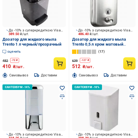
До -10% з суперкредиткою Visa Вигода
До -10% з суперкредиткою Visa Вигода
389.50
₴/шт.
486.40
₴/шт.
Дозатор для жидкого мыла
Дозатор для жидкого мыла
Trento 1 л черный/прозрачный
Trento 0,5 л хром матовый
(60442)
оценить
17
482
639
-
72
₴
-
127
₴
410
512
₴/шт.
₴/шт.
Cамовывоз
Доставим
Cамовывоз
Доставим
До -10% з суперкредиткою Visa Вигода
До -10% з суперкредиткою Visa Вигода