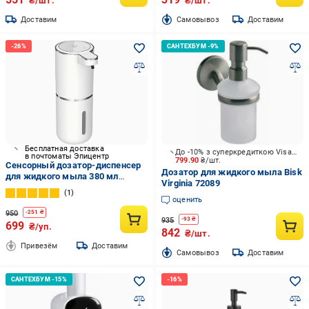
₴/шт.
₴/шт.
Доставим
Cамовывоз
Доставим
Бесплатная доставка
До -10% з суперкредиткою Visa Вигода
в почтоматы Эпицентр
799.90
₴/шт.
Сенсорный дозатор-диспенсер
Дозатор для жидкого мыла Bisk
для жидкого мыла 380 мл
Virginia 72089
Белый
1
оценить
950
-
251
₴
935
-
93
₴
699
₴/уп.
842
₴/шт.
Привезём
Доставим
Cамовывоз
Доставим