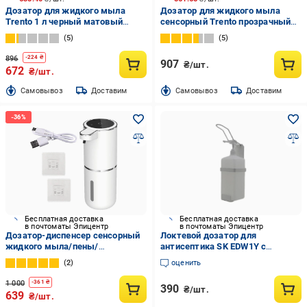
Дозатор для жидкого мыла
Дозатор для жидкого мыла
Trento 1 л черный матовый
сенсорный Trento прозрачный
(60445)
1,2 л (59738)
5
5
896
-
224
₴
907
₴/шт.
672
₴/шт.
Cамовывоз
Доставим
Cамовывоз
Доставим
Бесплатная доставка
Бесплатная доставка
в почтоматы Эпицентр
в почтоматы Эпицентр
Дозатор-диспенсер сенсорный
Локтевой дозатор для
жидкого мыла/пены/
антисептика SK EDW1Y с
антисептика 380 мл (20071268)
флаконом 1 л Белый
2
оценить
1 000
-
361
₴
390
₴/шт.
639
₴/шт.