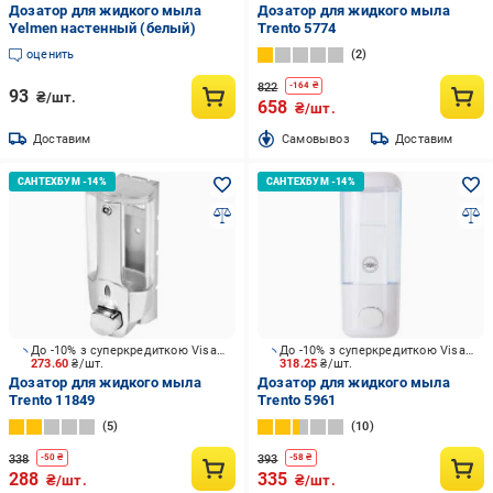
Дозатор для жидкого мыла
Дозатор для жидкого мыла
Yelmen настенный (белый)
Trento 5774
оценить
2
822
-
164
₴
93
₴/шт.
658
₴/шт.
Доставим
Cамовывоз
Доставим
До -10% з суперкредиткою Visa Вигода
До -10% з суперкредиткою Visa Вигода
273.60
₴/шт.
318.25
₴/шт.
Дозатор для жидкого мыла
Дозатор для жидкого мыла
Trento 11849
Trento 5961
5
10
338
393
-
50
₴
-
58
₴
288
335
₴/шт.
₴/шт.