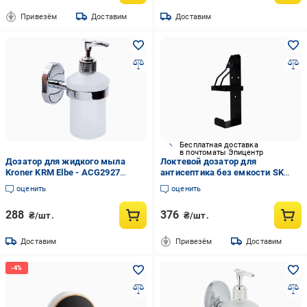
Привезём
Доставим
Доставим
Бесплатная доставка
в почтоматы Эпицентр
Дозатор для жидкого мыла
Локтевой дозатор для
Kroner KRM Elbe - ACG2927
антисептика без емкости SK
настенный стекло Хром/белый
EDW1К матовый 1 л Черный
оценить
оценить
(SVR-CV022899)
288
376
₴/шт.
₴/шт.
Доставим
Привезём
Доставим