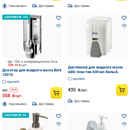
Cамовывоз
Доставим
Доставим
До -10% з суперкредиткою Visa Вигода
530.10
₴/шт.
Диспенсер для жидкого мыла
Дозатор для жидкого мыла Bisk
ABS-пластик 600 мл Белый
72075
(3456-D-0)
оценить
оценить
435
₴/шт.
657
-
99
₴
558
₴/шт.
Доставим
Cамовывоз
Доставим