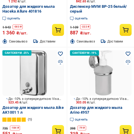
1 292
₴/шт.
842.65
₴/шт.
Дозатор для жидкого мыла
Диспенсер MVM ВР-25 белый/
Haceka Allure 401816
серый
оценить
оценить
1 943
1 109
-
583
₴
-
222
₴
1 360
887
₴/шт.
₴/шт.
Cамовывоз
Доставим
Cамовывоз
Доставим
До -10% з суперкредиткою Visa Вигода
До -10% з суперкредиткою Visa Вигода
523.45
₴/шт.
303.05
₴/шт.
Дозатор для жидкого мыла Aike
Дозатор для жидкого мыла
AK1001 1 л
Arino 4957
1
оценить
735
398
-
184
₴
-
79
₴
551
319