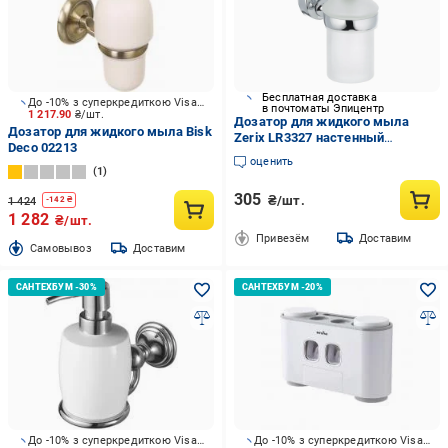
Бесплатная доставка
До -10% з суперкредиткою Visa Вигода
в почтоматы Эпицентр
1 217.90
₴/шт.
Дозатор для жидкого мыла
Дозатор для жидкого мыла Bisk
Zerix LR3327 настенный
Deco 02213
стеклянный (LL1450)
оценить
1
305
₴/шт.
1 424
-
142
₴
1 282
₴/шт.
Привезём
Доставим
Cамовывоз
Доставим
До -10% з суперкредиткою Visa Вигода
До -10% з суперкредиткою Visa Вигода