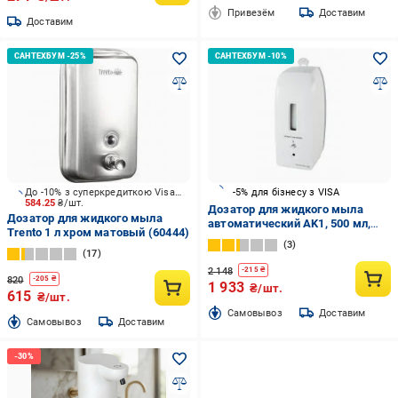
Привезём
Доставим
Доставим
До -10% з суперкредиткою Visa Вигода
-5% для бізнесу з VISA
584.25
₴/шт.
Дозатор для жидкого мыла
Дозатор для жидкого мыла
автоматический AK1, 500 мл,
Trento 1 л хром матовый (60444)
белый
3
17
2 148
-
215
₴
820
-
205
₴
1 933
₴/шт.
615
₴/шт.
Cамовывоз
Доставим
Cамовывоз
Доставим