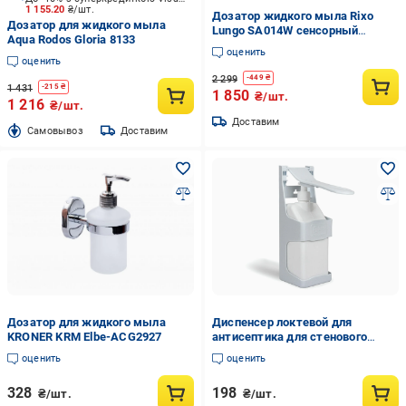
1 155.20
₴/шт.
Дозатор жидкого мыла Rixo
Дозатор для жидкого мыла
Lungo SA014W сенсорный
Aqua Rodos Gloria 8133
(SA014W)
оценить
оценить
2 299
-
449
₴
1 431
-
215
₴
1 850
₴/шт.
1 216
₴/шт.
Доставим
Cамовывоз
Доставим
Дозатор для жидкого мыла
Диспенсер локтевой для
KRONER KRM Elbe-ACG2927
антисептика для стенового
монтажа 1 л (DADB100)
оценить
оценить
328
198
₴/шт.
₴/шт.