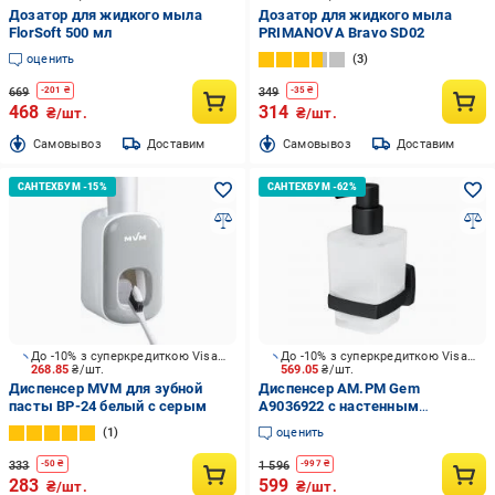
Дозатор для жидкого мыла
Дозатор для жидкого мыла
FlorSoft 500 мл
PRIMANOVA Bravo SD02
оценить
3
669
349
-
201
₴
-
35
₴
468
314
₴/шт.
₴/шт.
Cамовывоз
Доставим
Cамовывоз
Доставим
До -10% з суперкредиткою Visa Вигода
До -10% з суперкредиткою Visa Вигода
268.85
₴/шт.
569.05
₴/шт.
Диспенсер MVM для зубной
Диспенсер AM.PM Gem
пасты BP-24 белый с серым
A9036922 с настенным
держателем
1
оценить
333
1 596
-
50
₴
-
997
₴
283
599
₴/шт.
₴/шт.