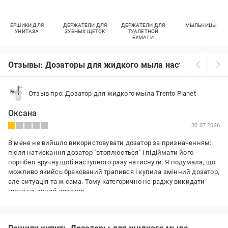
ЕРШИКИ ДЛЯ
ДЕРЖАТЕЛИ ДЛЯ
ДЕРЖАТЕЛИ ДЛЯ
МЫЛЬНИЦЫ
УНИТАЗА
ЗУБНЫХ ЩЕТОК
ТУАЛЕТНОЙ
БУМАГИ
Отзывы: Дозаторы для жидкого мыла настенный
Отзыв про: Дозатор для жидкого мыла Trento Planet
Оксана
30.07.2026
В мене не вийшло використовувати дозатор за призначенням:
після натискання дозатор "втоплюється" і підіймати його
портібно вручну щоб наступного разу натиснути. Я подумала, що
можливо якийсь бракований трапився і купила змінний дозатор,
але ситуація та ж сама. Тому категорично не раджу викидати
гроші на даний дозатор.
Преимущества:
жодних переваг