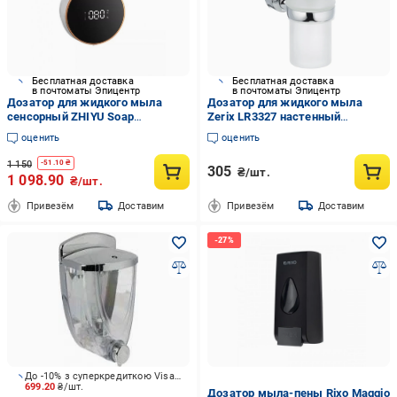
Бесплатная доставка
Бесплатная доставка
в почтоматы Эпицентр
в почтоматы Эпицентр
Дозатор для жидкого мыла
Дозатор для жидкого мыла
сенсорный ZHIYU Soap
Zerix LR3327 настенный
Dispenser MYX-W1 White (00086)
стеклянный (LL1450)
оценить
оценить
1 150
-
51.10
₴
305
₴/шт.
1 098.90
₴/шт.
Привезём
Доставим
Привезём
Доставим
До -10% з суперкредиткою Visa Вигода
699.20
₴/шт.
Дозатор мыла-пены Rixo Maggio