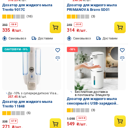
318.25
₴/шт.
298.30
₴/шт.
Дозатор для жидкого мыла
Дозатор для жидкого мыла
Trento 9017C
PRIMANOVA Bravo SD01
10
3
393
349
-
58
₴
-
35
₴
335
314
₴/шт.
₴/шт.
Cамовывоз
Доставим
Cамовывоз
Доставим
Бесплатная доставка
До -10% з суперкредиткою Visa Вигода
в почтоматы Эпицентр
257.45
₴/шт.
Дозатор для жидкого мыла
Дозатор для жидкого мыла
сенсорный с USB-зарядкой
Trento 11848
Белый (01-0048)
3
5
1 098
-
549
₴
338
-
67
₴
549
₴/шт.
271
₴/шт.