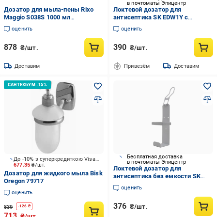
в почтоматы Эпицентр
Дозатор для мыла-пены Rixo
Локтевой дозатор для
Maggio S038S 1000 мл
антисептика SK EDW1Y с
Серебряный
флаконом 1 л Серый
оценить
оценить
878
390
₴/шт.
₴/шт.
Доставим
Привезём
Доставим
Бесплатная доставка
До -10% з суперкредиткою Visa Вигода
в почтоматы Эпицентр
677.35
₴/шт.
Локтевой дозатор для
Дозатор для жидкого мыла Bisk
антисептика без емкости SK
Oregon 79717
EDW1К RAL 9016 1 л Белый
оценить
оценить
376
₴/шт.
839
-
126
₴
713
₴/шт.