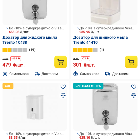
До -10% з суперкредиткою Visa Вигода
До -10% з суперкредиткою Visa Вигода
455.05
₴/шт.
285.95
₴/шт.
Дозатор для жидкого мыла
Дозатор для жидкого мыла
Trento 10438
Trento 41410
19
1
638
375
-
159
₴
-
74
₴
479
301
₴/шт.
₴/шт.
Cамовывоз
Доставим
Cамовывоз
Доставим
До -10% з суперкредиткою Visa Вигода
До -10% з суперкредиткою Visa Вигода
88.35
₴/шт.
625.10
₴/шт.