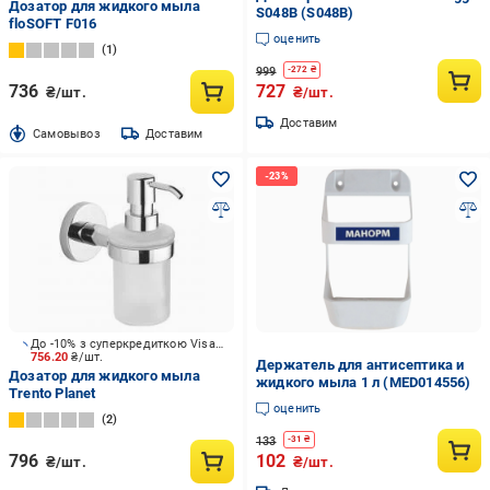
Дозатор для жидкого мыла
S048B (S048B)
floSOFT F016
оценить
1
999
-
272
₴
736
727
₴/шт.
₴/шт.
Доставим
Cамовывоз
Доставим
До -10% з суперкредиткою Visa Вигода
756.20
₴/шт.
Держатель для антисептика и
Дозатор для жидкого мыла
жидкого мыла 1 л (MED014556)
Trento Planet
оценить
2
133
-
31
₴
796
102
₴/шт.
₴/шт.