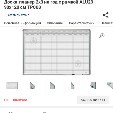
Доска-планер 2х3 на год с рамкой ALU23
90х120 см TP008
оставить отзыв
Основная информация
Описание
Характеристики
Написат
Нет в наличии
КОД
001044744