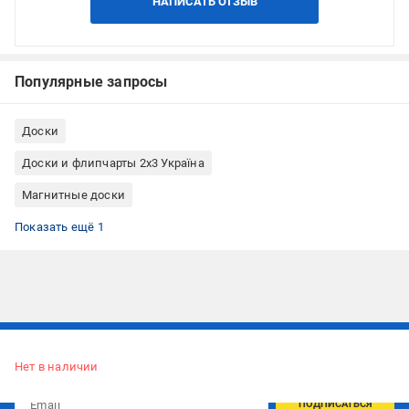
НАПИСАТЬ ОТЗЫВ
Популярные запросы
Доски
Доски и флипчарты 2х3 Україна
Магнитные доски
Доски магнитно-маркерные
Показать ещё 1
Подписывайтесь, чтобы узнавать первым об акцияx и
предложениях:
Нет в наличии
ПОДПИСАТЬСЯ