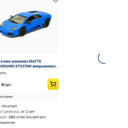
ечная машинка MATTE
RGHINI KT5370W инерционная
(2990361670)
нить
0
₴/шт.
оставим
д
Kinsmart
ст ребенка
от 2 лет
риал
ABS-пластик,металл
машинки