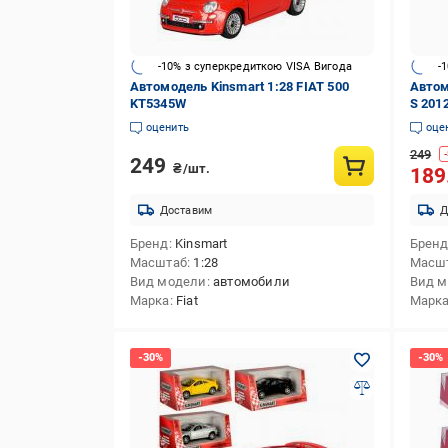
-10% з суперкредиткою VISA Вигода
-
Автомодель Kinsmart 1:28 FIAT 500
Автом
KT5345W
S 201
оценить
оце
249
-
249
₴/шт.
189
Доставим
Д
Бренд
Kinsmart
Брен
Масштаб
1:28
Масш
Вид модели
автомобили
Вид 
Марка
Fiat
Марк