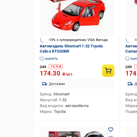
-10% з суперкредиткою VISA Вигода
-
Автомодель Kinsmart 1:32 Toyota
Автом
Celica KT5038W
Camar
оценить
оце
249
249
-
74.70
₴
-
174.30
174
₴/шт.
Доставим
Д
Бренд
Kinsmart
Брен
Масштаб
1:32
Вид 
Вид модели
автомобили
Марк
Марка
Toyota
Подв