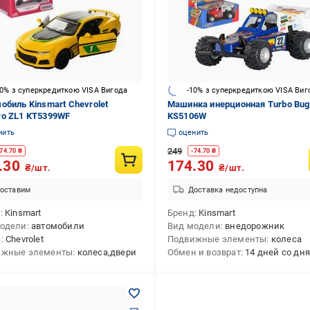
10% з суперкредиткою VISA Вигода
-10% з суперкредиткою VISA Виг
обиль Kinsmart Chevrolet
Машинка инерционная Turbo Bug
o ZL1 KT5399WF
KS5106W
нить
оценить
249
74.70
₴
-
74.70
₴
.30
174.30
₴/шт.
₴/шт.
оставим
Доставка недоступна
д
Kinsmart
Бренд
Kinsmart
модели
автомобили
Вид модели
внедорожник
а
Chevrolet
Подвижные элементы
колеса
ижные элементы
колеса,двери
Обмен и возврат
14 дней со дня по