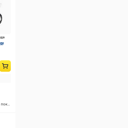
ода
gy
купки