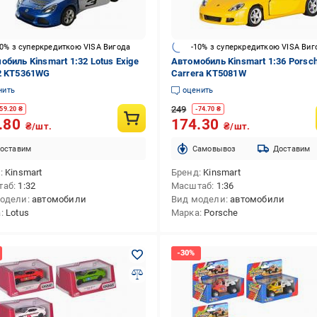
10% з суперкредиткою VISA Вигода
-10% з суперкредиткою VISA Виг
обиль Kinsmart 1:32 Lotus Exige
Автомобиль Kinsmart 1:36 Porsc
2 KT5361WG
Carrera KT5081W
нить
оценить
249
59.20
₴
-
74.70
₴
.80
174.30
₴/шт.
₴/шт.
оставим
Cамовывоз
Доставим
д
Kinsmart
Бренд
Kinsmart
таб
1:32
Масштаб
1:36
модели
автомобили
Вид модели
автомобили
а
Lotus
Марка
Porsche