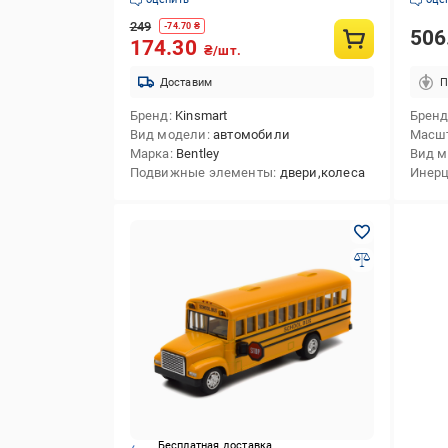
249
-
74.70
₴
506
174.30
₴/шт.
Доставим
П
Бренд
Kinsmart
Брен
Вид модели
автомобили
Масш
Марка
Bentley
Вид 
Подвижные элементы
двери,колеса
Инерц
Бесплатная доставка