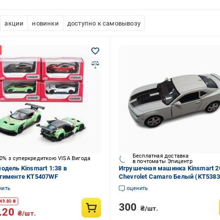
акции
новинки
доступно к самовывозу
Бесплатная доставка
10% з суперкредиткою VISA Вигода
в почтоматы Эпицентр
одель Kinsmart 1:38 в
Игрушечная машинка Kinsmart 2
тименте KT5407WF
Chevrolet Camaro Белый (KT538
нить
оценить
49.80
₴
300
₴/шт.
.20
₴/шт.