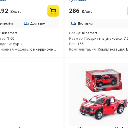
.92
286
₴/шт.
₴/шт.
ривезём
Доставим
Доставим
д
Kinsmart
Бренд
Kinsmart
таб
1:60
Размер
Габариты в упаковке: 7.5 x 16 x
модели
фуры
Вес
155
ионная модель
с инерционным механизмом
Комплектация
Комплектация: Маш