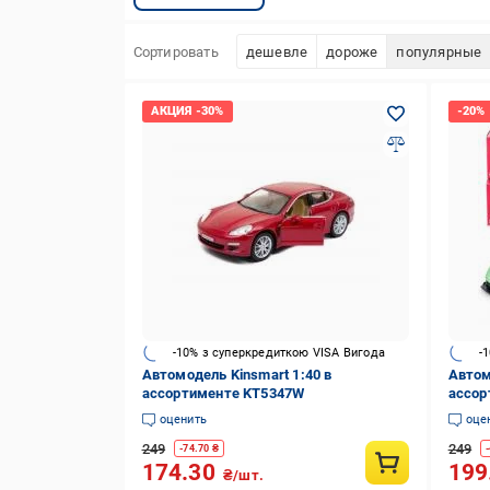
Сортировать
дешевле
дороже
популярные
-10% з суперкредиткою VISA Вигода
-
Автомодель Kinsmart 1:40 в
Автом
ассортименте KT5347W
ассор
оценить
оце
249
249
-
74.70
₴
-
174.30
199
₴/шт.