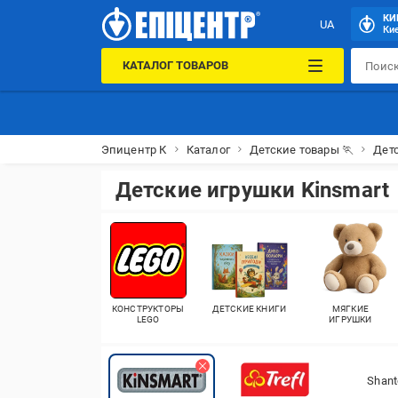
КИ
UA
Кие
КАТАЛОГ ТОВАРОВ
Эпицентр К
Каталог
Детские товары 🏃
Детс
Детские игрушки Kinsmart
КОНСТРУКТОРЫ
ДЕТСКИЕ КНИГИ
МЯГКИЕ
LEGO
ИГРУШКИ
Shant