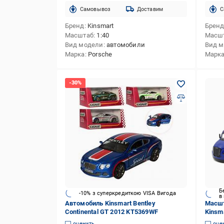
Cамовывоз
Доставим
C
Бренд
Kinsmart
Брен
Масштаб
1:40
Масш
Вид модели
автомобили
Вид 
Марка
Porsche
Марк
Б
-10% з суперкредиткою VISA Вигода
в
Автомобиль Kinsmart Bentley
Масшт
Continental GT 2012 KT5369WF
Kinsma
eCasc
оценить
оце