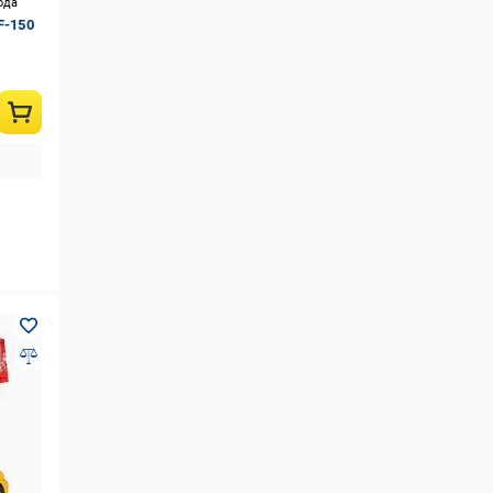
ода
F-150