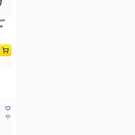
ода
he