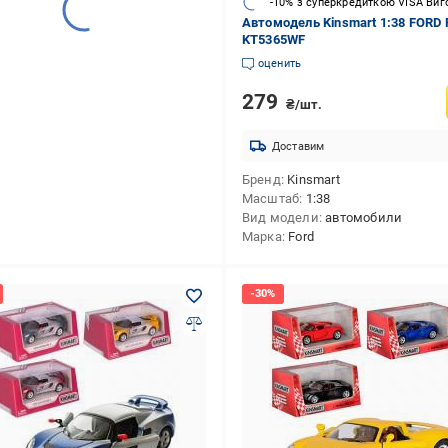
-10% з суперкредиткою VISA Виг
Автомодель Kinsmart 1:38 FORD 
KT5365WF
оценить
279
₴/шт.
Доставим
Бренд
Kinsmart
Масштаб
1:38
Вид модели
автомобили
Марка
Ford