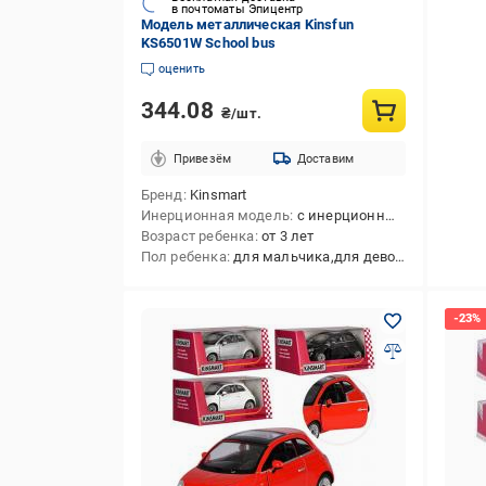
в почтоматы Эпицентр
Модель металлическая Kinsfun
KS6501W School bus
оценить
344.08
₴/шт.
Привезём
Доставим
Бренд
Kinsmart
Инерционная модель
с инерционным механизмом
Возраст ребенка
от 3 лет
Пол ребенка
для мальчика,для девочки