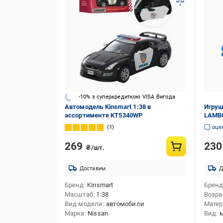
-10% з суперкредиткою VISA Вигода
Автомодель Kinsmart 1:38 в
Игруш
ассортименте KT5340WP
LAMBO
Blue 
1
оце
269
23
₴/шт.
Доставим
Д
Бренд
Kinsmart
Брен
Масштаб
1:38
Возра
Вид модели
автомобили
Мате
Марка
Nissan
Вид