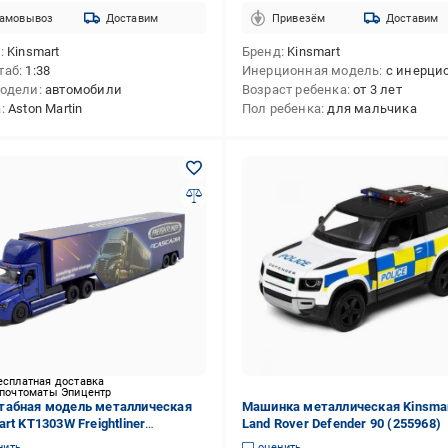
амовывоз
Доставим
Привезём
Доставим
д
Kinsmart
Бренд
Kinsmart
таб
1:38
Инерционная модель
с инерционным меха
модели
автомобили
Возраст ребенка
от 3 лет
а
Aston Martin
Пол ребенка
для мальчика
есплатная доставка
 почтоматы Эпицентр
абная модель металлическая
Машинка металлическая Kinsma
rt KT1303W Freightliner
Land Rover Defender 90 (255968)
adia with container (KT1303WB)
нить
оценить