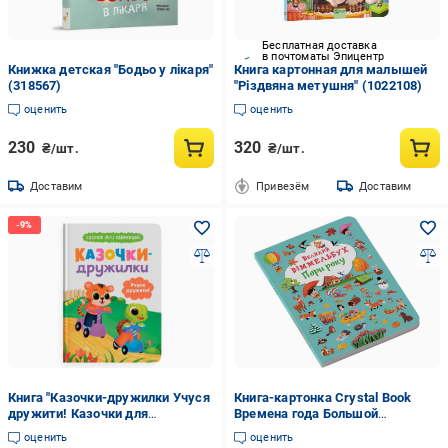
Бесплатная доставка
в почтоматы Эпицентр
Книжка детская "Бодьо у лікаря"
Книга картонная для малышей
(318567)
"Різдвяна метушня" (1022108)
оценить
оценить
230
320
₴/шт.
₴/шт.
Доставим
Привезём
Доставим
Книга "Казочки-дружилки Учуся
Книга-картонка Crystal Book
дружити! Казочки для
Времена года Большой
найменших" (F00032101)
Виммельбух (9786175471180)
оценить
оценить