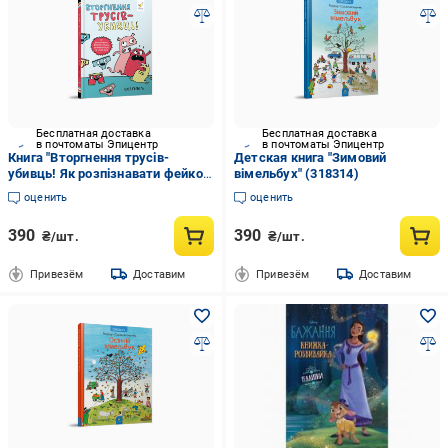
Бесплатная доставка
Бесплатная доставка
в почтоматы Эпицентр
в почтоматы Эпицентр
Книга "Вторгнення трусів-
Детская книга "Зимовий
убивць! Як розпізнавати фейкові
вімельбух" (318314)
новини, дезінформацію та теорії
оценить
оценить
змов" (318796)
390
390
₴/шт.
₴/шт.
Привезём
Доставим
Привезём
Доставим