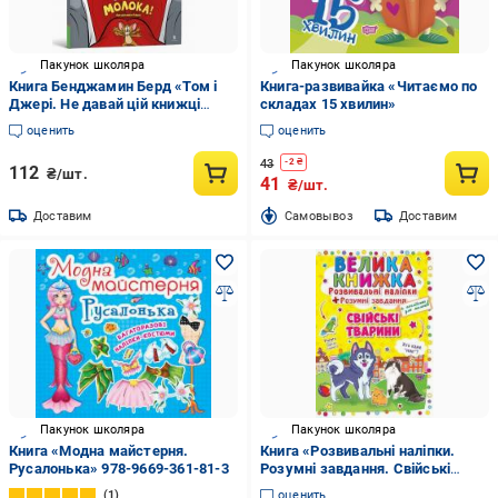
Пакунок школяра
Пакунок школяра
Книга Бенджамин Берд «Том і
Книга-развивайка «Читаємо по
Джері. Не давай цій книжці
складах 15 хвилин»
молока!» 978-617-523-119-7
оценить
оценить
43
-
2
₴
112
₴/шт.
41
₴/шт.
Доставим
Cамовывоз
Доставим
Пакунок школяра
Пакунок школяра
Книга «Модна майстерня.
Книга «Розвивальні наліпки.
Русалонька» 978-9669-361-81-3
Розумнi завдання. Свійські
тварини» 978-966-936-297-1
1
оценить