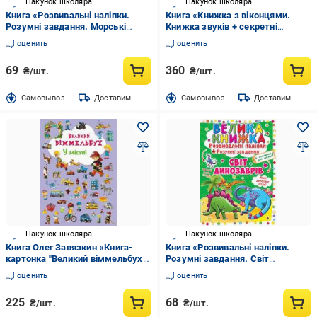
Пакунок школяра
Пакунок школяра
Книга «Розвивальні наліпки.
Книга «Книжка з віконцями.
Розумнi завдання. Морські
Книжка звуків + секретні
мешканці» 978-966-936-350-3
віконця» 978-966-936-764-8
оценить
оценить
69
360
₴/шт.
₴/шт.
Cамовывоз
Доставим
Cамовывоз
Доставим
Пакунок школяра
Пакунок школяра
Книга Олег Завязкин «Книга-
Книга «Розвивальні наліпки.
картонка "Великий віммельбух.
Розумнi завдання. Світ
У місті"» 978-966-936-787-7
динозаврів» 978-966-936-348-0
оценить
оценить
225
68
₴/шт.
₴/шт.