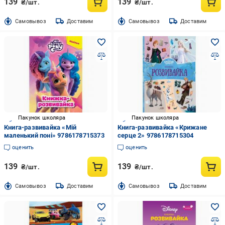
139
139
₴/шт.
₴/шт.
Cамовывоз
Доставим
Cамовывоз
Доставим
Пакунок школяра
Пакунок школяра
Книга-развивайка «Мій
Книга-развивайка «Крижане
маленький поні» 9786178715373
серце 2» 9786178715304
оценить
оценить
139
139
₴/шт.
₴/шт.
Cамовывоз
Доставим
Cамовывоз
Доставим