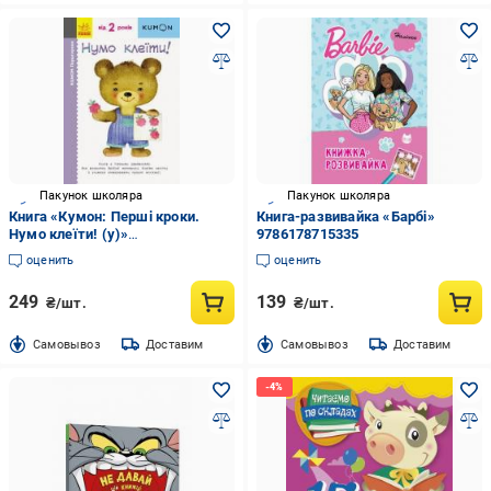
Пакунок школяра
Пакунок школяра
Книга «Кумон: Перші кроки.
Книга-развивайка «Барбі»
Нумо клеїти! (у)»
9786178715335
9786170937070
оценить
оценить
249
139
₴/шт.
₴/шт.
Cамовывоз
Доставим
Cамовывоз
Доставим