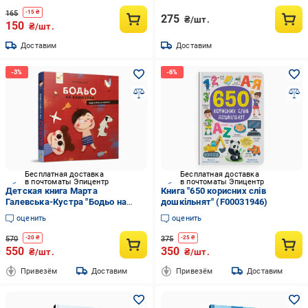
165
-
15
₴
275
₴/шт.
150
₴/шт.
Доставим
Доставим
Бесплатная доставка
Бесплатная доставка
в почтоматы Эпицентр
в почтоматы Эпицентр
Детская книга Марта
Книга "650 корисних слів
Галевська-Кустра "Бодьо на
дошкільнят" (F00031946)
канікулах" (318116)
оценить
оценить
570
375
-
20
₴
-
25
₴
550
350
₴/шт.
₴/шт.
Привезём
Доставим
Привезём
Доставим