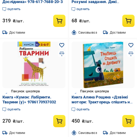
Дослідника» 978-617-7688-20-3
Розумнi завдання. Дикі
тварини» 978-966-936-298-8
оценить
оценить
319
68
₴/шт.
₴/шт.
Доставим
Cамовывоз
Доставим
Пакунок школяра
Пакунок школяра
Книга «Кумон: Лабіринти.
Книга Алина Рощина «Дзвінкі
Тварини (у)» 9786170937032
мотори: Тракторець спішить на
допомогу» 978-617-09-9340-3
оценить
оценить
270
450
₴/шт.
₴/шт.
Доставим
Cамовывоз
Доставим