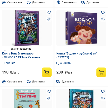
Cамовывоз
Доставим
Cамовывоз
Доставим
Пакунок школяра
Книга Ник Элиопулос
Книга "Бодье и зубная фея"
«MINECRAFT Ніч Кажанів
(452261)
paperback» 978-617-529-410-9
оценить
оценить
190
230
₴/шт.
₴/шт.
Cамовывоз
Доставим
Доставим