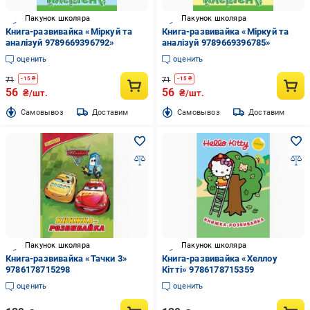
Пакунок школяра
Пакунок школяра
Книга-развивайка «Міркуй та
Книга-развивайка «Міркуй та
аналізуй 9789669396792»
аналізуй 9789669396785»
оценить
оценить
71
71
-
15
₴
-
15
₴
56
56
₴/шт.
₴/шт.
Cамовывоз
Доставим
Cамовывоз
Доставим
Пакунок школяра
Пакунок школяра
Книга-развивайка «Тачки 3»
Книга-развивайка «Хеллоу
9786178715298
Кітті» 9786178715359
оценить
оценить