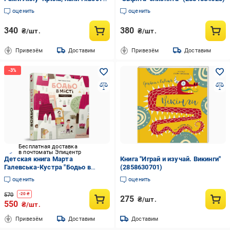
– знайди! Зоошукалочка"
оценить
оценить
(2881162303)
340
380
₴/шт.
₴/шт.
Привезём
Доставим
Привезём
Доставим
Бесплатная доставка
в почтоматы Эпицентр
Детская книга Марта
Книга "Играй и изучай. Викинги"
Галевська-Кустра "Бодьо в
(2858630701)
місті" (318550)
оценить
оценить
570
-
20
₴
275
₴/шт.
550
₴/шт.
Привезём
Доставим
Доставим