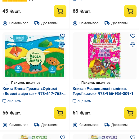
45
68
₴/шт.
₴/шт.
Cамовывоз
Доставим
Cамовывоз
Доставим
Пакунок школяра
Пакунок школяра
Книга Елена Грозна «Орігамі
Книга «Розвивальні наліпки.
«Веселі звірята»» 978-617-768-
Герої казок» 978-966-936-309-1
688-9
оценить
оценить
56
61
₴/шт.
₴/шт.
Cамовывоз
Доставим
Cамовывоз
Доставим