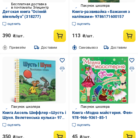
Бесплатная доставка
Пакунок школяра
в почтоматы Эпицентр
Детская книга "Осінній
Книга-развивайка «Бажання з
вімельбух" (318277)
наліпками» 9786171600157
оценить
оценить
390
113
₴/шт.
₴/шт.
Привезём
Доставим
Cамовывоз
Доставим
Пакунок школяра
Пакунок школяра
Книга Аксель Шеффлер «Шусть і
Книга «Модна майстерня. Фея»
Шуня. Велетенська кулька» 978-
978-966-9361-85-1
617-7940-40-0
оценить
оценить
350
45
₴/шт.
₴/шт.