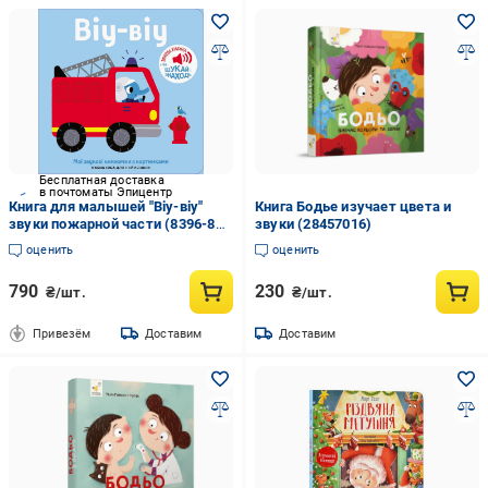
Бесплатная доставка
в почтоматы Эпицентр
Книга для малышей "Віу-віу"
Книга Бодье изучает цвета и
звуки пожарной части (8396-80-
звуки (28457016)
0)
оценить
оценить
790
230
₴/шт.
₴/шт.
Привезём
Доставим
Доставим