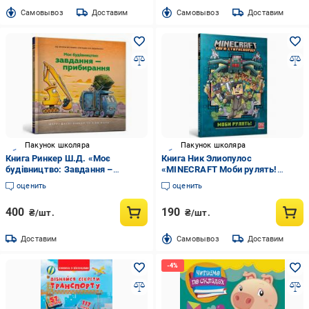
Cамовывоз
Доставим
Cамовывоз
Доставим
Пакунок школяра
Пакунок школяра
Книга Ринкер Ш.Д. «Моє
Книга Ник Элиопулос
будівництво: Завдання –
«MINECRAFT Моби рулять!
прибирання» 978-617-523-316-0
paperback» 978-617-529-413-0
оценить
оценить
400
190
₴/шт.
₴/шт.
Доставим
Cамовывоз
Доставим