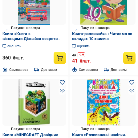
Пакунок школяра
Пакунок школяра
Книга «Книга з
Книга-развивайка «Читаємо по
віконцями.Дізнайся секрети
складах 10 хвилин»
транспорту/у»
оценить
оценить
43
-
2
₴
360
₴/шт.
41
₴/шт.
Cамовывоз
Доставим
Cамовывоз
Доставим
Пакунок школяра
Пакунок школяра
Книга «MINECRAFT Довідник
Книга «Розвивальні наліпки.