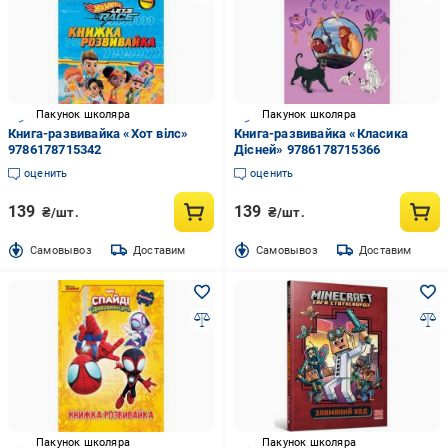
Пакунок школяра
Пакунок школяра
Книга-развивайка «Хот вілс»
Книга-развивайка «Класика
9786178715342
Дісней» 9786178715366
оценить
оценить
139
139
₴/шт.
₴/шт.
Cамовывоз
Доставим
Cамовывоз
Доставим
Пакунок школяра
Пакунок школяра