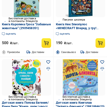
Бесплатная доставка
Пакунок школяра
в почтоматы Эпицентр
Книга Каролина Гроса "Забавные
Книга Ник Элиопулос
животные" (2909458351)
«MINECRAFT Вперед, у гру!
paperback» 978-617-529-405-5
оценить
оценить
500
190
₴/шт.
₴/шт.
Привезём
Доставим
Cамовывоз
Доставим
Бесплатная доставка
Бесплатная доставка
в почтоматы Эпицентр
в почтоматы Эпицентр
Детская книга Попова Евгения/
Детская книга Книголав
Рами Лилу "Крила, лапи і хвости
"Звірята-близнята" (2881884623)