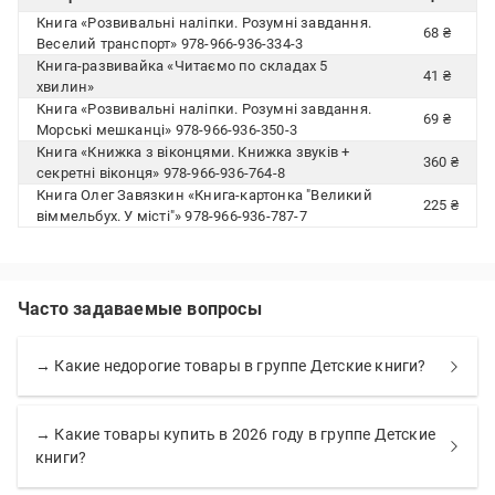
Книга «Розвивальні наліпки. Розумнi завдання.
68 ₴
Веселий транспорт» 978-966-936-334-3
Книга-развивайка «Читаємо по складах 5
41 ₴
хвилин»
Книга «Розвивальні наліпки. Розумнi завдання.
69 ₴
Морські мешканці» 978-966-936-350-3
Книга «Книжка з віконцями. Книжка звуків +
360 ₴
секретні віконця» 978-966-936-764-8
Книга Олег Завязкин «Книга-картонка "Великий
225 ₴
віммельбух. У місті"» 978-966-936-787-7
Часто задаваемые вопросы
→ Какие недорогие товары в группе Детские книги?
→ Какие товары купить в 2026 году в группе Детские
книги?