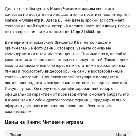
Для того, чтобы купить
Книги: Читаем и играем
высокого
качества по доступной цене, достаточно посетить наш интернет-
магазин
Эпицентр К
. Здесь Вы найдете широкий ассортимент
товаров данной группы, который насчитывает
166 единиц
. Среди
них товары с низкими ценами
от 12 до 216804
грн.
В интернет-гипермаркете
Эпицентр К
Вы легко найдете
оригинальные фото данных товаров, узнаете основные
характеристики и технические данные. Помимо этого, на сайте
можно почитать полезные отзывы от покупателей. Также здесь
можно ознакомиться с интересными статьями по различным
темам и посмотреть видеообзоры на самые востребованные
товары категории
. Для покупателей регулярно проводятся
акции, распродажи и скидки с множеством выгодных позиций.
Покупая у нас, Вы получите сертифицированный товар с
официальной гарантией от производителя, сможете забрать его
в Киеве или в любом другом городе Украины, предварительно
оформив доставку или воспользовавшись бесплатным
самовывозом.
Цены на Книги: Читаем и играем
Товар
Цена