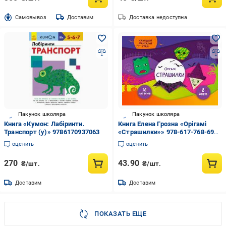
Cамовывоз
Доставим
Доставка недоступна
Пакунок школяра
Пакунок школяра
Книга «Кумон: Лабіринти.
Книга Елена Грозна «Орігамі
Транспорт (у)» 9786170937063
«Страшилки»» 978-617-768-690-
2
оценить
оценить
270
43.90
₴/шт.
₴/шт.
Доставим
Доставим
ПОКАЗАТЬ ЕЩЕ