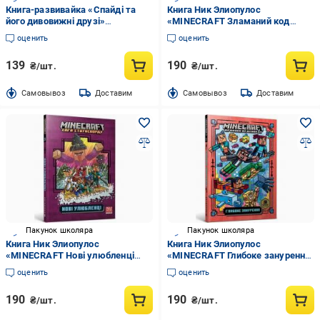
Книга-развивайка «Спайді та
Книга Ник Элиопулос
його дивовижні друзі»
«MINECRAFT Зламаний код
9786178715311
paperback» 978-617-529-412-3
оценить
оценить
139
190
₴/шт.
₴/шт.
Cамовывоз
Доставим
Cамовывоз
Доставим
Пакунок школяра
Пакунок школяра
Книга Ник Элиопулос
Книга Ник Элиопулос
«MINECRAFT Нові улюбленці
«MINECRAFT Глибоке занурення
paperback» 978-617-529-414-7
paperback» 978-617-529-411-6
оценить
оценить
190
190
₴/шт.
₴/шт.