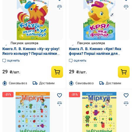
Пакунок школяра
Пакунок школяра
Книга Л. В. Киенко «Ку-ку-ріку!
Книга Л. В. Киенко «Кря! Яка
Якого кольору? Перші наліпки
форма? Перші наліпки для
для малюків» 978-966-939-858-1
малюків» 978-966-939-859-8
оценить
оценить
29
29
₴/шт.
₴/шт.
Cамовывоз
Доставим
Cамовывоз
Доставим