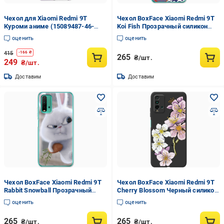
Чехол для Xiaomi Redmi 9T
Чехол BoxFace Xiaomi Redmi 9T
Куроми аниме (15089487-46-
Koi Fish Прозрачный силикон
189681)
(41685-up2477-41685)
оценить
оценить
415
-
166
₴
265
₴/шт.
249
₴/шт.
Доставим
Доставим
Чехол BoxFace Xiaomi Redmi 9T
Чехол BoxFace Xiaomi Redmi 9T
Rabbit Snowball Прозрачный
Cherry Blossom Черный силикон
силикон (41685-up1116-41685)
(41685-cc4-42106)
оценить
оценить
265
265
₴/шт.
₴/шт.