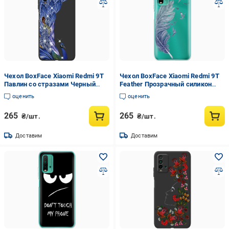
Чехол BoxFace Xiaomi Redmi 9T
Чехол BoxFace Xiaomi Redmi 9T
Павлин со стразами Черный
Feather Прозрачный силикон
силикон (41685-rs7-42106)
(41685-cc38-41685)
оценить
оценить
265
265
₴/шт.
₴/шт.
Доставим
Доставим