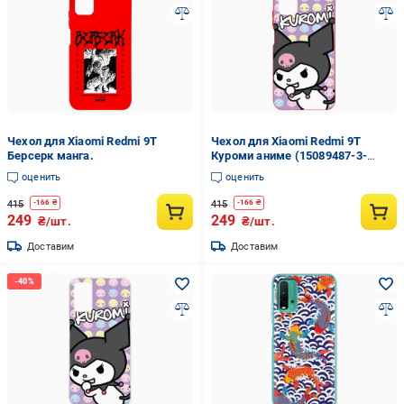
Чехол для Xiaomi Redmi 9T
Чехол для Xiaomi Redmi 9T
Берсерк манга.
Куроми аниме (15089487-3-
189681)
оценить
оценить
415
415
-
166
₴
-
166
₴
249
249
₴/шт.
₴/шт.
Доставим
Доставим