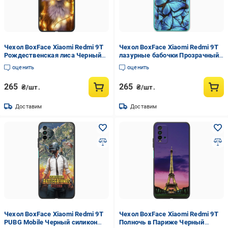
Чехол BoxFace Xiaomi Redmi 9T
Чехол BoxFace Xiaomi Redmi 9T
Рождественская лиса Черный
лазурные бабочки Прозрачный
силикон (41685-up2399-42106)
силикон (41685-up1550-41685)
оценить
оценить
265
265
₴/шт.
₴/шт.
Доставим
Доставим
Чехол BoxFace Xiaomi Redmi 9T
Чехол BoxFace Xiaomi Redmi 9T
PUBG Mobile Черный силикон
Полночь в Париже Черный