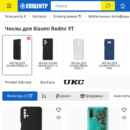
Эпицентр К
Каталог
Электроника 🔌
Мобильные телефоны
Чехлы для Xiaomi Redmi 9T
ЧЕХЛЫ ДЛЯ
ЧЕХЛЫ XIAOMI
ЧЕХЛЫ ДЛЯ
ЧЕХЛЫ ДЛЯ
XIAOMI REDMI 9T
REDMI NOTE 10
XIAOMI REDMI
XIAOMI POCO X3
PRO
NOTE 9
PRO
Printed Silicone
BoxFace
Фильтры (1)
Цена
Продавец
очистить