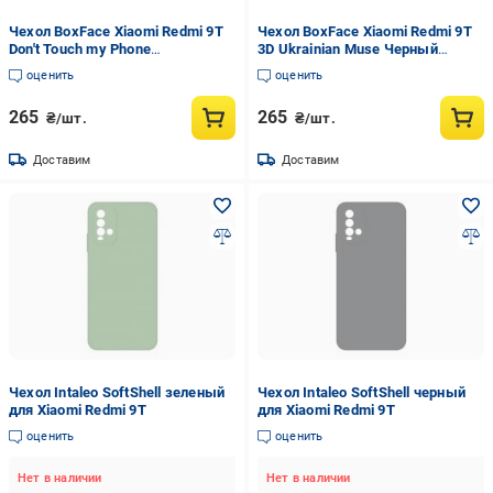
Чехол BoxFace Xiaomi Redmi 9T
Чехол BoxFace Xiaomi Redmi 9T
Don't Touch my Phone
3D Ukrainian Muse Черный
Прозрачный силикон (41685-
силикон (41685-bk64-42106)
оценить
оценить
up535-41685)
265
265
₴/шт.
₴/шт.
Доставим
Доставим
Чехол Intaleo SoftShell зеленый
Чехол Intaleo SoftShell черный
для Xiaomi Redmi 9T
для Xiaomi Redmi 9T
оценить
оценить
Нет в наличии
Нет в наличии