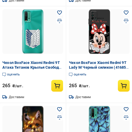
Доставим
Доставим
Чехол BoxFace Xiaomi Redmi 9T
Чехол BoxFace Xiaomi Redmi 9T
Атака Титанов Крылья Свободы
Lady M Черный силикон (41685-
Прозрачный силикон (41685-
cc59-42106)
оценить
оценить
bk88-41685)
265
265
₴/шт.
₴/шт.
Доставим
Доставим