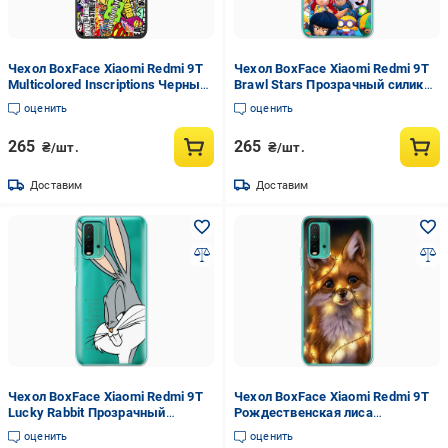
Чехол BoxFace Xiaomi Redmi 9T
Чехол BoxFace Xiaomi Redmi 9T
Multicolored Inscriptions Черный
Brawl Stars Прозрачный силикон
силикон (41685-up880-42106)
(41685-up2389-41685)
оценить
оценить
265
265
₴/шт.
₴/шт.
Доставим
Доставим
Чехол BoxFace Xiaomi Redmi 9T
Чехол BoxFace Xiaomi Redmi 9T
Lucky Rabbit Прозрачный
Рождественская лиса
силикон (41685-bk81-41685)
Прозрачный силикон (41685-
оценить
оценить
up2399-41685)