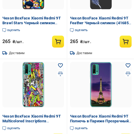
Чехол BoxFace Xiaomi Redmi 9T
Чехол BoxFace Xiaomi Redmi 9T
Brawl Stars Черный силикон
Feather Черный силикон (41685-
(41685-up2389-42106)
cc38-42106)
оценить
оценить
265
265
₴/шт.
₴/шт.
Доставим
Доставим
Чехол BoxFace Xiaomi Redmi 9T
Чехол BoxFace Xiaomi Redmi 9T
Multicolored Inscriptions
Полночь в Париже Прозрачный
Прозрачный силикон (41685-
силикон (41685-up964-41685)
оценить
оценить
up880-41685)