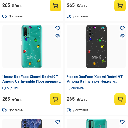
265
265
₴/шт.
₴/шт.
Доставим
Доставим
Чехол BoxFace Xiaomi Redmi 9T
Чехол BoxFace Xiaomi Redmi 9T
Among Us Invisible Прозрачный
Among Us Invisible Черный
силикон (41685-bk76-41685)
силикон (41685-bk76-42106)
оценить
оценить
265
265
₴/шт.
₴/шт.
Доставим
Доставим