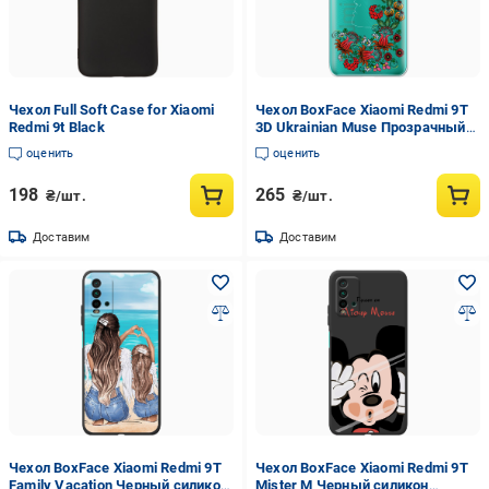
Чехол Full Soft Case for Xiaomi
Чехол BoxFace Xiaomi Redmi 9T
Redmi 9t Black
3D Ukrainian Muse Прозрачный
силикон (41685-bk64-41685)
оценить
оценить
198
265
₴/шт.
₴/шт.
Доставим
Доставим
Чехол BoxFace Xiaomi Redmi 9T
Чехол BoxFace Xiaomi Redmi 9T
Family Vacation Черный силикон
Mister M Черный силикон