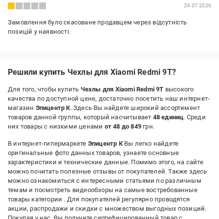
24.07.2026
Замовлення було скасоване продавцем через відсутність
позицій у наявності.
Решили купить Чехлы для Xiaomi Redmi 9T?
Для того, чтобы купить
Чехлы для Xiaomi Redmi 9T
высокого
качества по доступной цене, достаточно посетить наш интернет-
магазин
Эпицентр К
. Здесь Вы найдете широкий ассортимент
товаров данной группы, который насчитывает
48 единиц
. Среди
них товары с низкими ценами
от 48 до 849
грн.
В интернет-гипермаркете
Эпицентр К
Вы легко найдете
оригинальные фото данных товаров, узнаете основные
характеристики и технические данные. Помимо этого, на сайте
можно почитать полезные отзывы от покупателей. Также здесь
можно ознакомиться с интересными статьями по различным
темам и посмотреть видеообзоры на самые востребованные
товары категории
. Для покупателей регулярно проводятся
акции, распродажи и скидки с множеством выгодных позиций.
Покупая у нас, Вы получите сертифицированный товар с