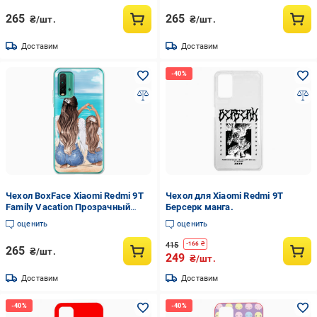
265
265
₴/шт.
₴/шт.
Доставим
Доставим
Чехол BoxFace Xiaomi Redmi 9T
Чехол для Xiaomi Redmi 9T
Family Vacation Прозрачный
Берсерк манга.
силикон (41685-up2380-41685)
оценить
оценить
415
-
166
₴
265
₴/шт.
249
₴/шт.
Доставим
Доставим