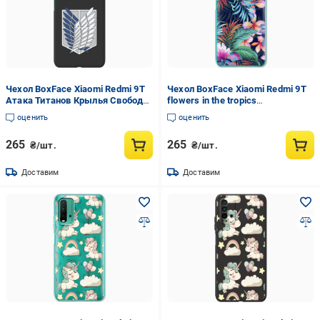
Чехол BoxFace Xiaomi Redmi 9T
Чехол BoxFace Xiaomi Redmi 9T
Атака Титанов Крылья Свободы
flowers in the tropics
Черный силикон (41685-bk88-
Прозрачный силикон (41685-
оценить
оценить
42106)
up1971-41685)
265
265
₴/шт.
₴/шт.
Доставим
Доставим