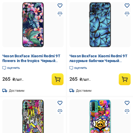
Чехол BoxFace Xiaomi Redmi 9T
Чехол BoxFace Xiaomi Redmi 9T
flowers in the tropics Черный
лазурные бабочки Черный
силикон (41685-up1971-42106)
силикон (41685-up1550-42106)
оценить
оценить
265
265
₴/шт.
₴/шт.
Доставим
Доставим