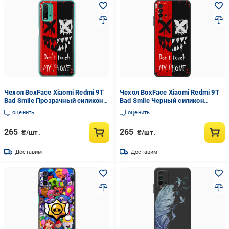
Чехол BoxFace Xiaomi Redmi 9T
Чехол BoxFace Xiaomi Redmi 9T
Bad Smile Прозрачный силикон
Bad Smile Черный силикон
(41685-up2468-41685)
(41685-up2468-42106)
оценить
оценить
265
265
₴/шт.
₴/шт.
Доставим
Доставим