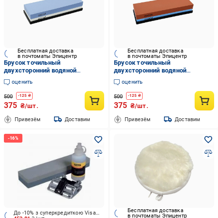
Бесплатная доставка
Бесплатная доставка
в почтоматы Эпицентр
в почтоматы Эпицентр
Брусок точильный
Брусок точильный
двухсторонний водяной
двухсторонний водяной
1000/4000 (DK-02)
2000/5000 (DK-03)
оценить
оценить
500
500
-
125
₴
-
125
₴
375
375
₴/шт.
₴/шт.
Привезём
Доставим
Привезём
Доставим
Бесплатная доставка
До -10% з суперкредиткою Visa Вигода
в почтоматы Эпицентр