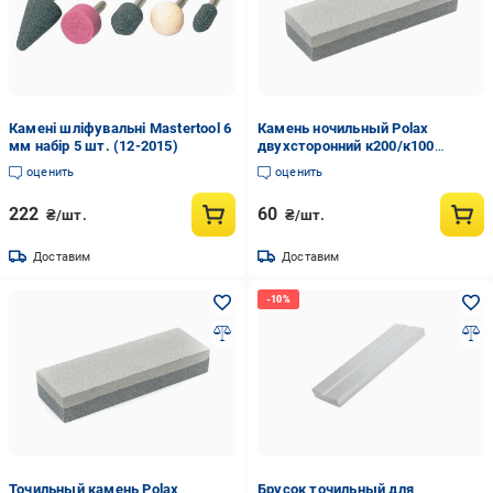
Камені шліфувальні Mastertool 6
Камень ночильный Polax
мм набір 5 шт. (12-2015)
двухсторонний к200/к100
150х50х25 мм (27734968)
оценить
оценить
222
60
₴/шт.
₴/шт.
Доставим
Доставим
Точильный камень Polax
Брусок точильный для