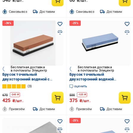
540
60
₴/шт.
₴/шт.
Cамовывоз
Доставим
Cамовывоз
Доставим
Бесплатная доставка
Бесплатная доставка
в почтоматы Эпицентр
в почтоматы Эпицентр
Брусок точильный
Брусок точильный
двухсторонний водяной с
двухсторонний водяной
зерном 3000/8000 Белый/
1000/3000 (DK-01)
3
оценить
Оранжевый (0139-0003)
670
500
-
245
₴
-
125
₴
425
375
₴/шт.
₴/шт.
Привезём
Доставим
Привезём
Доставим