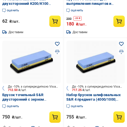
двухсторонний К200/К100
выпрямления пинцетов и
150х50х25 мм (28-002)
полировки жал (811254)
оценить
оценить
200
-
20
₴
62
₴/шт.
180
₴/шт.
Доставим
Доставим
До -10% з суперкредиткою Visa Вигода
До -10% з суперкредиткою Visa Вигода
712.50
₴/шт.
717.25
₴/шт.
Брусок точильный S&R
Набор брусков шлифовальных
двусторонний с зерном
S&R 4 предмета (4000/1000;
1000/6000 123100600
120/240) 123100402
оценить
оценить
750
755
₴/шт.
₴/шт.