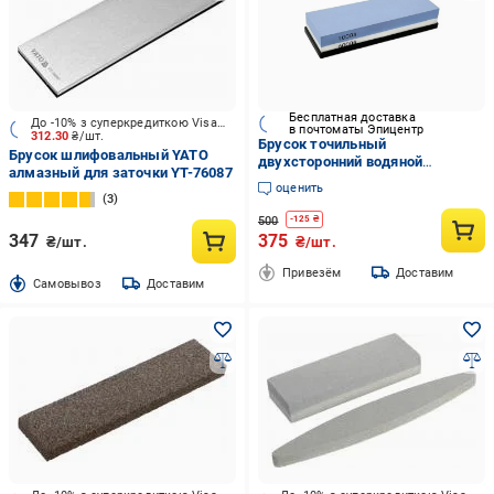
Бесплатная доставка
До -10% з суперкредиткою Visa Вигода
в почтоматы Эпицентр
312.30
₴/шт.
Брусок точильный
Брусок шлифовальный YATO
двухсторонний водяной
алмазный для заточки YT-76087
1000/6000 (DK-04)
оценить
3
500
-
125
₴
347
375
₴/шт.
₴/шт.
Привезём
Доставим
Cамовывоз
Доставим