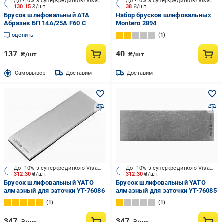
До -10% з суперкредиткою Visa Вигода
До -10% з суперкредиткою Visa Вигода
130.15
₴/шт.
38
₴/шт.
Брусок шлифовальный АТА
Набор брусков шлифовальных
Абразив БП 14А/25A F60 C
Montero 2894
оценить
1
137
40
₴/шт.
₴/шт.
Cамовывоз
Доставим
Доставим
До -10% з суперкредиткою Visa Вигода
До -10% з суперкредиткою Visa Вигода
312.30
₴/шт.
312.30
₴/шт.
Брусок шлифовальный YATO
Брусок шлифовальный YATO
алмазный для заточки YT-76086
алмазный для заточки YT-76085
1
1
347
347
₴/шт.
₴/шт.