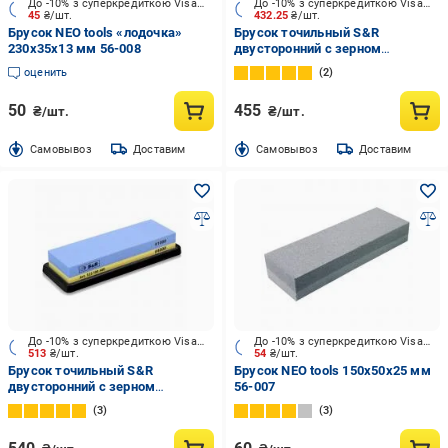
До -10% з суперкредиткою Visa Вигода
До -10% з суперкредиткою Visa Вигода
45
₴/шт.
432.25
₴/шт.
Брусок NEO tools «лодочка»
Брусок точильный S&R
230x35x13 мм 56-008
двусторонний с зерном
400/1000 123040100
оценить
2
50
455
₴/шт.
₴/шт.
Cамовывоз
Доставим
Cамовывоз
Доставим
До -10% з суперкредиткою Visa Вигода
До -10% з суперкредиткою Visa Вигода
513
₴/шт.
54
₴/шт.
Брусок точильный S&R
Брусок NEO tools 150x50x25 мм
двусторонний с зерном
56-007
1000/4000 123100400
3
3