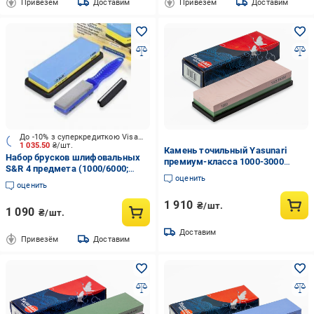
Привезём
Доставим
Привезём
Доставим
До -10% з суперкредиткою Visa Вигода
1 035.50
₴/шт.
Камень точильный Yasunari
Набор брусков шлифовальных
премиум-класса 1000-3000
S&R 4 предмета (1000/6000;
(9010010)
оценить
120/240) 123100602
оценить
1 910
₴/шт.
1 090
₴/шт.
Доставим
Привезём
Доставим