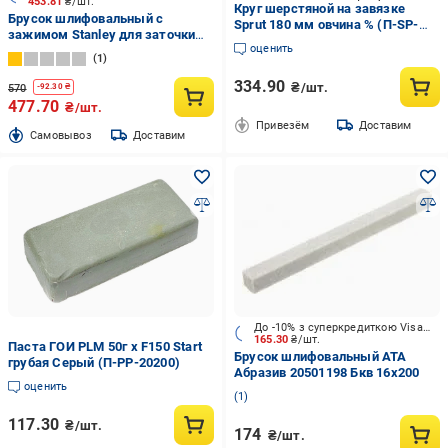
453.81
₴/шт.
Круг шерстяной на завязке
Брусок шлифовальный с
Sprut 180 мм овчина % (П-SP-
зажимом Stanley для заточки
20213)
оценить
стамесок и ножей рубанков 0-
1
16-050
334.90
₴/шт.
570
-
92.30
₴
477.70
₴/шт.
Привезём
Доставим
Cамовывоз
Доставим
До -10% з суперкредиткою Visa Вигода
165.30
₴/шт.
Паста ГОИ PLM 50г x F150 Start
Брусок шлифовальный АТА
грубая Серый (П-PP-20200)
Абразив 20501198 Бкв 16х200
оценить
1
117.30
₴/шт.
174
₴/шт.