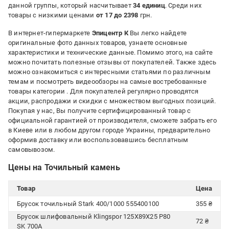
данной группы, который насчитывает
34 единиц
. Среди них
товары с низкими ценами
от 17 до 2398
грн.
В интернет-гипермаркете
Эпицентр К
Вы легко найдете
оригинальные фото данных товаров, узнаете основные
характеристики и технические данные. Помимо этого, на сайте
можно почитать полезные отзывы от покупателей. Также здесь
можно ознакомиться с интересными статьями по различным
темам и посмотреть видеообзоры на самые востребованные
товары категории
. Для покупателей регулярно проводятся
акции, распродажи и скидки с множеством выгодных позиций.
Покупая у нас, Вы получите сертифицированный товар с
официальной гарантией от производителя, сможете забрать его
в Киеве или в любом другом городе Украины, предварительно
оформив доставку или воспользовавшись бесплатным
самовывозом.
Цены на Точильный камень
Товар
Цена
Брусок точильный Stark 400/1000 555400100
355 ₴
Брусок шлифовальный Klingspor 125X89X25 Р80
72 ₴
SK 700A