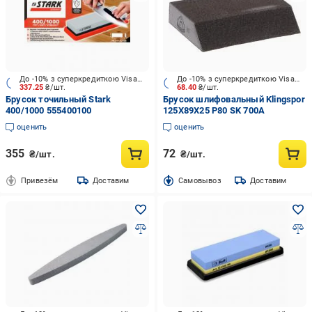
До -10% з суперкредиткою Visa Вигода
До -10% з суперкредиткою Visa Вигода
337.25
₴/шт.
68.40
₴/шт.
Брусок точильный Stark
Брусок шлифовальный Klingspor
400/1000 555400100
125X89X25 Р80 SK 700A
оценить
оценить
355
72
₴/шт.
₴/шт.
Привезём
Доставим
Cамовывоз
Доставим