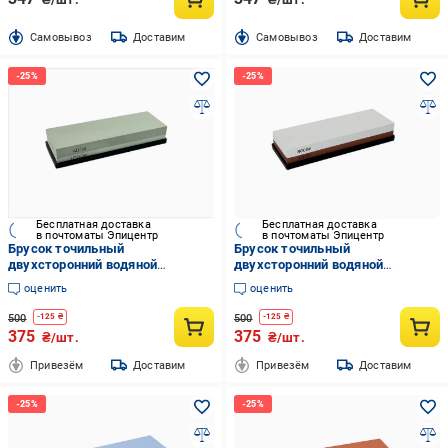
Cамовывоз
Доставим
Cамовывоз
Доставим
Бесплатная доставка
Бесплатная доставка
в почтоматы Эпицентр
в почтоматы Эпицентр
Брусок точильный
Брусок точильный
двухсторонний водяной
двухсторонний водяной
400/1000 (DK-06)
3000/8000 (DK-05)
оценить
оценить
500
500
-
125
₴
-
125
₴
375
375
₴/шт.
₴/шт.
Привезём
Доставим
Привезём
Доставим