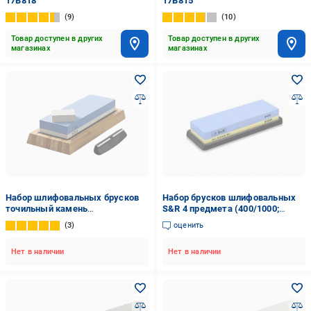
17B818
17B815
9
10
Товар доступен в других
Товар доступен в других
магазинах
магазинах
Набор шлифовальных брусков
Набор брусков шлифовальных
точильный камень
S&R 4 предмета (400/1000;
двусторонний 1000/6000 5 пр.
120/240) 123040102
3
оценить
Белый/Голубой (0139-0052)
Нет в наличии
Нет в наличии