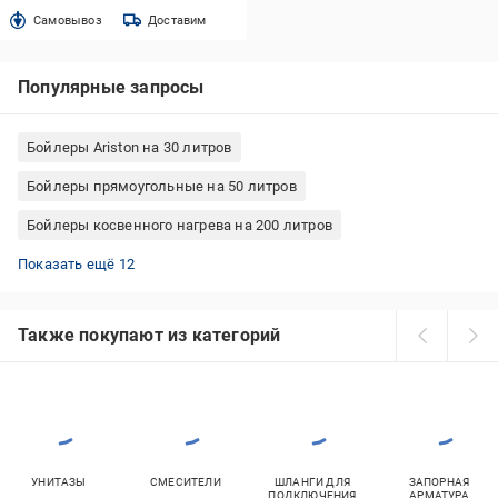
Cамовывоз
Доставим
Популярные запросы
Бойлеры Ariston на 30 литров
Бойлеры прямоугольные на 50 литров
Бойлеры косвенного нагрева на 200 литров
Бойлеры комбинированные на 80 литров
Бойлеры квадратные на 80 литров
Бойлеры плоские 100 литров
Бойлеры Tesy 50 литров
Бойлеры плоские 80 литров
Бойлеры на 200 литров напольные
Бойлеры Ariston на 100 литров
Бойлеры 10 литров под мойку
Бойлеры комбинированные на 100 литров
Бойлеры плоские 50 литров
Бойлеры на 15 литров под мойку
Бойлеры Midea на 80 литров
Показать ещё 12
Также покупают из категорий
УНИТАЗЫ
СМЕСИТЕЛИ
ШЛАНГИ ДЛЯ
ЗАПОРНАЯ
ПОДКЛЮЧЕНИЯ
АРМАТУРА