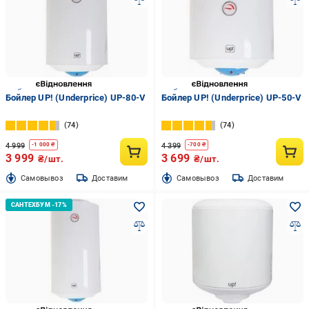
Бойлер UP! (Underprice) UP-80-V
Бойлер UP! (Underprice) UP-50-V
74
74
4 999
4 399
-
1 000
₴
-
700
₴
3 999
3 699
₴/шт.
₴/шт.
Cамовывоз
Доставим
Cамовывоз
Доставим