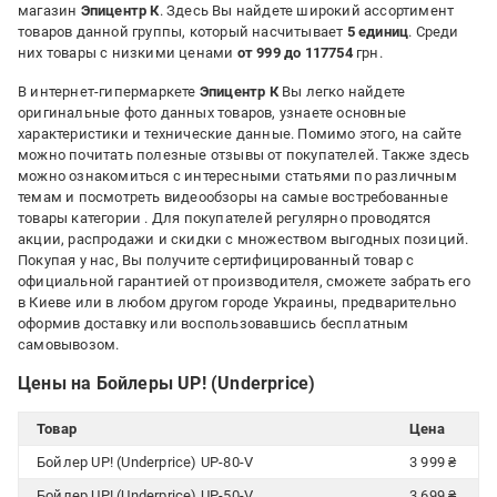
магазин
Эпицентр К
. Здесь Вы найдете широкий ассортимент
товаров данной группы, который насчитывает
5 единиц
. Среди
них товары с низкими ценами
от 999 до 117754
грн.
В интернет-гипермаркете
Эпицентр К
Вы легко найдете
оригинальные фото данных товаров, узнаете основные
характеристики и технические данные. Помимо этого, на сайте
можно почитать полезные отзывы от покупателей. Также здесь
можно ознакомиться с интересными статьями по различным
темам и посмотреть видеообзоры на самые востребованные
товары категории
. Для покупателей регулярно проводятся
акции, распродажи и скидки с множеством выгодных позиций.
Покупая у нас, Вы получите сертифицированный товар с
официальной гарантией от производителя, сможете забрать его
в Киеве или в любом другом городе Украины, предварительно
оформив доставку или воспользовавшись бесплатным
самовывозом.
Цены на Бойлеры UP! (Underprice)
Товар
Цена
Бойлер UP! (Underprice) UP-80-V
3 999 ₴
Бойлер UP! (Underprice) UP-50-V
3 699 ₴