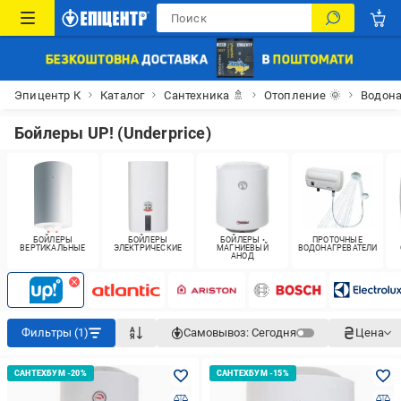
Эпицентр К
Каталог
Сантехника 🚿
Отопление 🌞
Водона
Бойлеры UP! (Underprice)
БОЙЛЕРЫ
БОЙЛЕРЫ
БОЙЛЕРЫ •
ПРОТОЧНЫЕ
ВЕРТИКАЛЬНЫЕ
ЭЛЕКТРИЧЕСКИЕ
МАГНИЕВЫЙ
ВОДОНАГРЕВАТЕЛИ
АНОД
Фильтры (1)
Самовывоз:
Сегодня
Цена