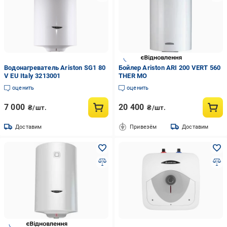
Водонагреватель Ariston SG1 80
Бойлер Ariston ARI 200 VERT 560
V EU Italy 3213001
THER MO
оценить
оценить
7 000
20 400
₴/шт.
₴/шт.
Доставим
Привезём
Доставим