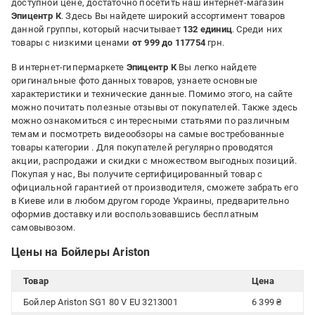
доступной цене, достаточно посетить наш интернет-магазин
Эпицентр К
. Здесь Вы найдете широкий ассортимент товаров
данной группы, который насчитывает
132 единиц
. Среди них
товары с низкими ценами
от 999 до 117754
грн.
В интернет-гипермаркете
Эпицентр К
Вы легко найдете
оригинальные фото данных товаров, узнаете основные
характеристики и технические данные. Помимо этого, на сайте
можно почитать полезные отзывы от покупателей. Также здесь
можно ознакомиться с интересными статьями по различным
темам и посмотреть видеообзоры на самые востребованные
товары категории
. Для покупателей регулярно проводятся
акции, распродажи и скидки с множеством выгодных позиций.
Покупая у нас, Вы получите сертифицированный товар с
официальной гарантией от производителя, сможете забрать его
в Киеве или в любом другом городе Украины, предварительно
оформив доставку или воспользовавшись бесплатным
самовывозом.
Цены на Бойлеры Ariston
Товар
Цена
Бойлер Ariston SG1 80 V EU 3213001
6 399 ₴