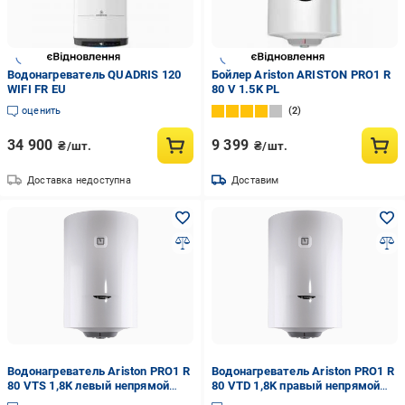
Водонагреватель QUADRIS 120
Бойлер Ariston ARISTON PRO1 R
WIFI FR EU
80 V 1.5K PL
оценить
2
34 900
9 399
₴/шт.
₴/шт.
Доставка недоступна
Доставим
Водонагреватель Ariston PRO1 R
Водонагреватель Ariston PRO1 R
80 VTS 1,8K левый непрямой
80 VTD 1,8K правый непрямой
нагрев (000016575)
нагрев (000016612)