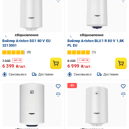
Бойлер Ariston SG1 80 V EU
Бойлер Ariston BLU1 R 80 V 1,8K
3213001
PL EU
9
1
7 000
8 400
-
601
₴
-
1 401
₴
6 399
6 999
₴/шт.
₴/шт.
Cамовывоз
Доставим
Cамовывоз
Доставим