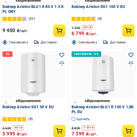
Бойлер Ariston BLU1 R 80 V 1.5 К
Бойлер Ariston SG1 100 V EU
PL DRY
31
9
7 400
-
601
₴
9 400
₴/шт.
6 799
₴/шт.
Cамовывоз
Доставим
Cамовывоз
Доставим
Бойлер Ariston SG1 50 V EU
Бойлер Ariston BLU1 R 100 V 1,8K
PL EU
9
оценить
6 600
8 800
-
601
₴
-
1 401
₴
5 999
7 399
₴/шт.
₴/шт.