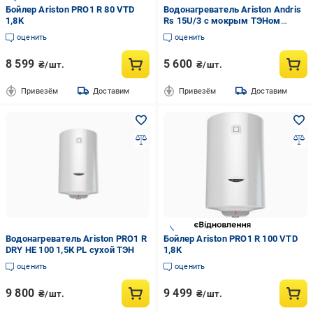
Бойлер Ariston PRO1 R 80 VTD
Водонагреватель Ariston Andris
1,8K
Rs 15U/3 с мокрым ТЭНом
(3100634)
оценить
оценить
8 599
5 600
₴/шт.
₴/шт.
Привезём
Доставим
Привезём
Доставим
Водонагреватель Ariston PRO1 R
Бойлер Ariston PRO1 R 100 VTD
DRY HE 100 1,5К PL сухой ТЭН
1,8K
оценить
оценить
9 800
9 499
₴/шт.
₴/шт.