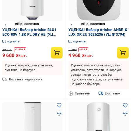
УЦЕНКА! Бойлер Ariston BLU1
УЦЕНКА! Бойлер Ariston ANDRIS
ECO 80V 1,8K PL DRY HE (УЦ
LUX OR EU 3626236 (УЦ №3794)
№3028)
оценить
оценить
12 100
5 400
-
2 420
₴
-
432
₴
9 680
4 968
₴/шт.
₴/шт.
Уценка:
повреждена упаковка,
Уценка:
повреждена заводская
вмятина на корпусе.
упаковка, потертости на корпусе
сверху, потертость резьбы
Доставка недоступна
подключения воды, загрязнение
на кабеле бойлера
Привезём
Доставим