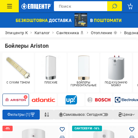
Эпицентр К
Каталог
Сантехника 🚿
Отопление 🌞
Водона
Бойлеры Ariston
С СУХИМ ТЭНОМ
ПЛОСКИЕ
БОЙЛЕРЫ
ПОД КУХОННУЮ
ГОРИЗОНТАЛЬНЫЕ
МОЙКУ
Фильтры (1)
Самовывоз:
Сегодня
Цена