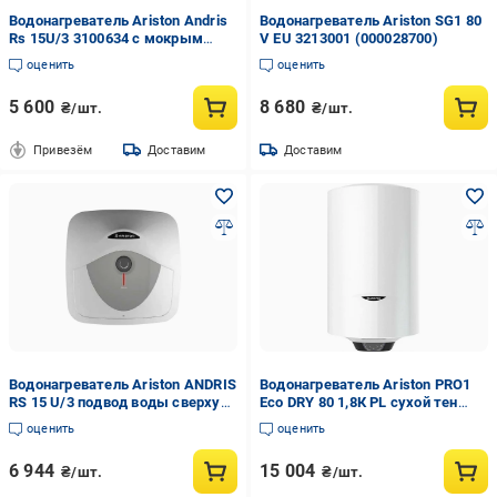
Водонагреватель Ariston Andris
Водонагреватель Ariston SG1 80
Rs 15U/3 3100634 с мокрым
V EU 3213001 (000028700)
ТЭНом
оценить
оценить
5 600
8 680
₴/шт.
₴/шт.
Привезём
Доставим
Доставим
Водонагреватель Ariston ANDRIS
Водонагреватель Ariston PRO1
RS 15 U/3 подвод воды сверху
Eco DRY 80 1,8К PL сухой тен
(000010801)
(000017202)
оценить
оценить
6 944
15 004
₴/шт.
₴/шт.