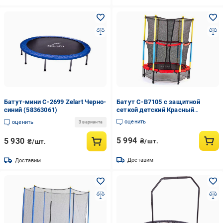
Батут-мини C-2699 Zelart Черно-
Батут C-B7105 с защитной
синий (58363061)
сеткой детский Красный
(58363210)
оценить
оценить
3 варианта
5 994
5 930
₴/шт.
₴/шт.
Доставим
Доставим