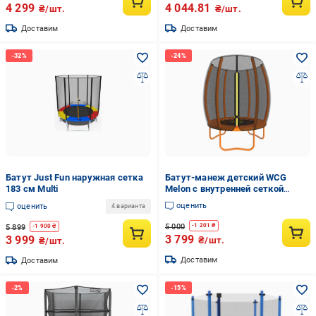
4 299
4 044.81
₴/шт.
₴/шт.
Доставим
Доставим
Батут Just Fun наружная сетка
Батут-манеж детский WCG
183 см Multi
Melon с внутренней сеткой
круглый до 80 кг 108 см (W-
оценить
оценить
4 варианта
1008A)
5 000
-
1 201
₴
5 899
-
1 900
₴
3 799
3 999
₴/шт.
₴/шт.
Доставим
Доставим