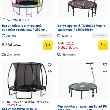
От 1 778.18 ₴ X 3
Батут Atleto с внутренней
Батут круглый TX-B6393 Черно-
сеткой и стремянкой 252 см
оранжевый (58363069)
Разноцветный (21000123)
оценить
оценить
4 варианта
4 варианта
7 300
-
937
₴
5 334
₴/шт.
6 363
₴/шт.
Доставим
Доставим
До -10% з суперкредиткою Visa Вигода
16 999
₴/шт.
Фитнес-батут круглый Zelart FI-
Батут MaxxPro RE1510