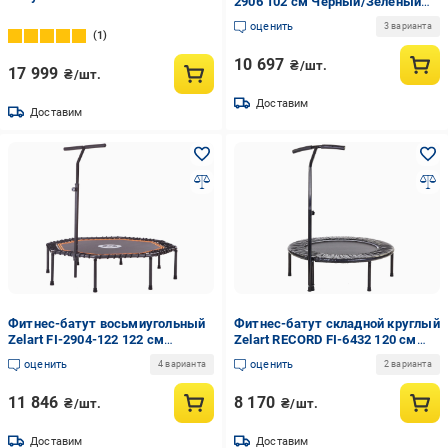
2906 102 см Черный/Зеленый
(DR004833)
оценить
3 варианта
1
10 697
₴/шт.
17 999
₴/шт.
Доставим
Доставим
Фитнес-батут восьмиугольный
Фитнес-батут складной круглый
Zelart FI-2904-122 122 см
Zelart RECORD FI-6432 120 см
Черный/Оранжевый (DR004830)
Черный (DR004834)
оценить
оценить
4 варианта
2 варианта
11 846
8 170
₴/шт.
₴/шт.
Доставим
Доставим