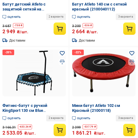
Батут детский Atleto с
Батут Atleto 140 см с сеткой
защитной сеткой на
красный (2100040112)
металлических опорах 140 см
оценить
оценить
2 варианта
3 варианта
Красный (132-76-21000401)
3 687
3 200
-
738
₴
-
536
₴
2 949
2 664
₴/шт.
₴/шт.
Доставим
Доставим
Фитнес-батут с ручкой
Мини батут Atleto 102 см
KingSport 130 см Blue
Красный (21000118)
(2616422738)
оценить
оценить
2 варианта
3 варианта
3 166.31
2 399
-
633.26
₴
-
537.79
₴
2 533.05
1 861.21
₴/шт.
₴/шт.