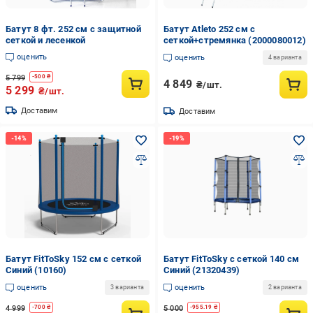
Батут 8 фт. 252 см с защитной
Батут Atleto 252 см с
сеткой и лесенкой
сеткой+стремянка (2000080012)
оценить
оценить
4 варианта
5 799
-
500
₴
4 849
₴/шт.
5 299
₴/шт.
Доставим
Доставим
Батут FitToSky 152 см с сеткой
Батут FitToSky с сеткой 140 см
Синий (10160)
Синий (21320439)
оценить
оценить
3 варианта
2 варианта
4 999
5 000
-
700
₴
-
955.19
₴