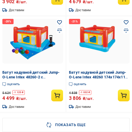
3 902
4 679
₴/шт.
₴/шт.
Доставим
Доставим
Батут надувной детский Jump-
Батут надувной детский Jump-
O-Lene Intex 48260-2 с
O-Lene Intex 48260 174х174х112
шариками 10 шт. подстилкой/
см Красный (147-9-48260)
оценить
оценить
насосом Красный (147-9-48260-
2)
5 624
4 838
-
1 125
₴
-
1 032
₴
4 499
3 806
₴/шт.
₴/шт.
Доставим
Доставим
ПОКАЗАТЬ ЕЩЕ