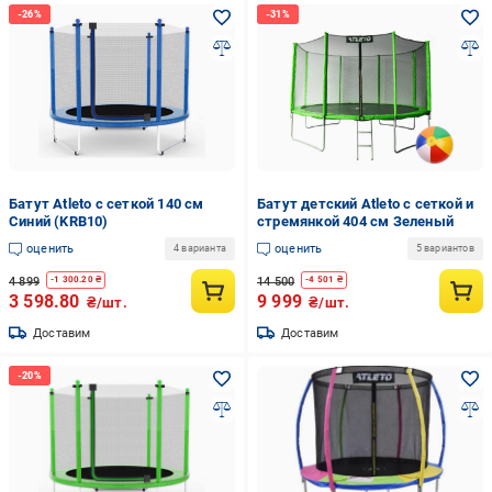
Батут Atleto с сеткой 140 см
Батут детский Atleto с сеткой и
Синий (KRB10)
стремянкой 404 см Зеленый
оценить
оценить
4 варианта
5 вариантов
4 899
14 500
-
1 300.20
₴
-
4 501
₴
3 598.80
9 999
₴/шт.
₴/шт.
Доставим
Доставим