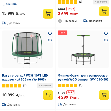
2
4 варианта
оценить
3 899
-
200
₴
15 999
3 699
₴/шт.
₴/шт.
Привезём
Доставим
Доставим
Батут с сеткой WCG 10FT LED
Фитнес-батут для тренировок с
подсветкой 305 см (W-1003)
ручкой WCG Jumper (W-1010-50)
1
1
4 варианта
5 100
-
801
₴
10 999
₴/шт.
4 299
₴/шт.
Доставим
Доставим