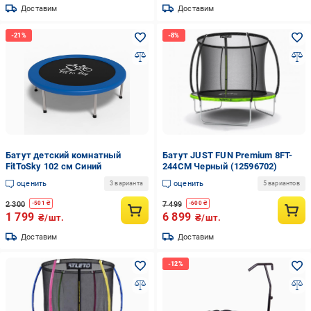
Доставим
Доставим
Батут детский комнатный
Батут JUST FUN Premium 8FT-
FitToSky 102 см Синий
244CM Черный (12596702)
оценить
оценить
3 варианта
5 вариантов
2 300
7 499
-
501
₴
-
600
₴
1 799
6 899
₴/шт.
₴/шт.
Доставим
Доставим