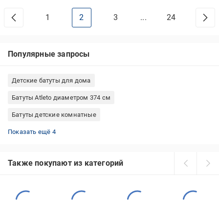
1
2
3
...
24
Популярные запросы
Детские батуты для дома
Батуты Atleto диаметром 374 см
Батуты детские комнатные
Батуты Atleto диаметром 140 см
Батуты Atleto 252 см
Батуты Funfit 312 см
Батуты Atleto диаметром 312 см
Показать ещё 4
Также покупают из категорий