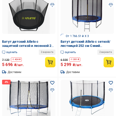
От 1 766.51 ₴ X 3
Батут детский Atleto с
Батут детский Atleto с сеткой/
защитной сеткой и лесенкой 252
лестницей 252 см Синий
см Черный (132-76-42400582)
(42400442)
оценить
оценить
2 варианта
2 варианта
7 120
6 500
-
1 424
₴
-
1 201
₴
5 696
5 299
₴/шт.
₴/шт.
Доставим
Доставим