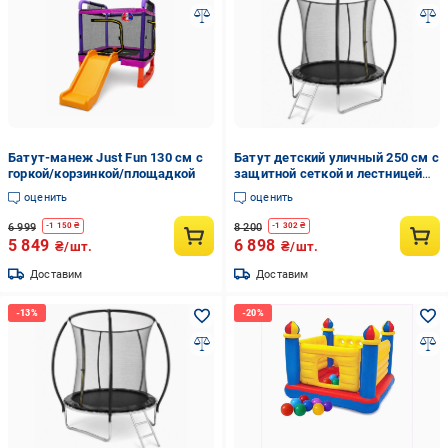
Батут-манеж Just Fun 130 см с
Батут детский уличный 250 см с
горкой/корзинкой/площадкой
защитной сеткой и лестницей
высота 230 см (M1110)
оценить
оценить
6 999
8 200
-
1 150
₴
-
1 302
₴
5 849
6 898
₴/шт.
₴/шт.
Доставим
Доставим