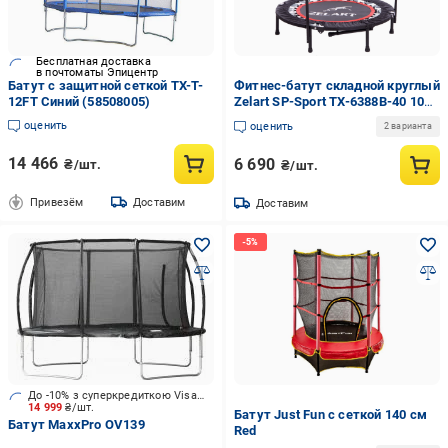
Бесплатная доставка
в почтоматы Эпицентр
Батут с защитной сеткой TX-T-
Фитнес-батут складной круглый
12FT Синий (58508005)
Zelart SP-Sport TX-6388B-40 101
см Черный/Красный (DR004835)
оценить
оценить
2 варианта
14 466
6 690
₴/шт.
₴/шт.
Привезём
Доставим
Доставим
До -10% з суперкредиткою Visa Вигода
14 999
₴/шт.
Батут Just Fun с сеткой 140 см
Батут MaxxPro OV139
Red