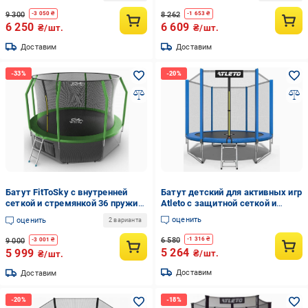
9 300
8 262
-
3 050
₴
-
1 653
₴
6 250
6 609
₴/шт.
₴/шт.
Доставим
Доставим
Батут FitToSky с внутренней
Батут детский для активных игр
сеткой и стремянкой 36 пружин
Atleto с защитной сеткой и
183 см Зеленый (10010304)
стремянкой до 100 кг 252 см
оценить
оценить
2 варианта
Синий (147-76-42400442)
6 580
-
1 316
₴
9 000
-
3 001
₴
5 264
5 999
₴/шт.
₴/шт.
Доставим
Доставим