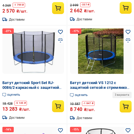
2 999
-
337
₴
4 369
-
1 799
₴
2 662
2 570
₴/шт.
₴/шт.
Доставим
Доставим
Батут детский Sport Set RJ-
Батут детский VS 1212 с
0086/2 каркасный с защитной
защитной сеткой и стремянкой
сеткой 244 см Сине-черный
круглая нагрузка до 150 кг 374
оценить
оценить
3 варианта
(151-98-RJ-0086/2)
см (36189243)
18 428
-
5 145
₴
10 587
-
1 847
₴
13 283
8 740
₴/шт.
₴/шт.
Доставим
Доставим