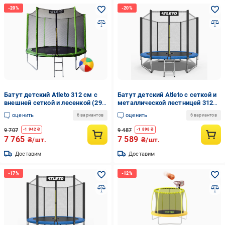
Батут детский Atleto 312 см с
Батут детский Atleto с сеткой и
внешней сеткой и лесенкой (29-
металлической лестницей 312
76-42400473)
см Черно-синий (21-76-
оценить
оценить
6 вариантов
6 вариантов
20001001)
9 707
9 487
-
1 942
₴
-
1 898
₴
7 765
7 589
₴/шт.
₴/шт.
Доставим
Доставим