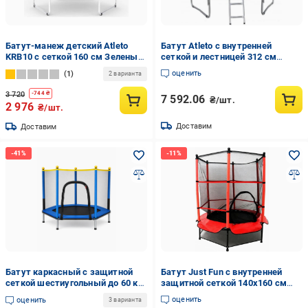
Батут-манеж детский Atleto
Батут Atleto с внутренней
KRB10 с сеткой 160 см Зеленый
сеткой и лестницей 312 см
(14-76-42400220)
(2969474090)
оценить
1
2 варианта
3 720
-
744
₴
7 592.06
₴/шт.
2 976
₴/шт.
Доставим
Доставим
Батут каркасный с защитной
Батут Just Fun с внутренней
сеткой шестиугольный до 60 кг
защитной сеткой 140х160 см
Синий (49676210)
Красный (58510)
оценить
оценить
3 варианта