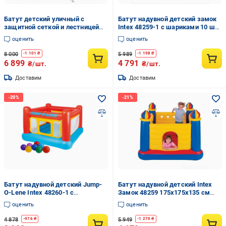
Батут детский уличный с
Батут надувной детский замок
защитной сеткой и лестницей
Intex 48259-1 с шариками 10 шт.
высота 250x230 см (M1110)
Разноцветный (147-9-48259-1)
оценить
оценить
8 000
5 989
-
1 101
₴
-
1 198
₴
6 899
4 791
₴/шт.
₴/шт.
Доставим
Доставим
Батут надувной детский Jump-
Батут надувной детский Intex
O-Lene Intex 48260-1 с
Замок 48259 175х175х135 см
шариками 10 шт. Красный (147-
Разноцветный (147-9-48259)
оценить
оценить
9-48260-1)
4 878
5 949
-
976
₴
-
1 270
₴