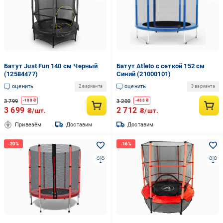
Батут Just Fun 140 см Черный
Батут Atleto с сеткой 152 см
(12584477)
Синий (21000101)
оценить
оценить
2 варианта
3 варианта
3 799
3 200
-
100
₴
-
488
₴
3 699
2 712
₴/шт.
₴/шт.
Привезём
Доставим
Доставим