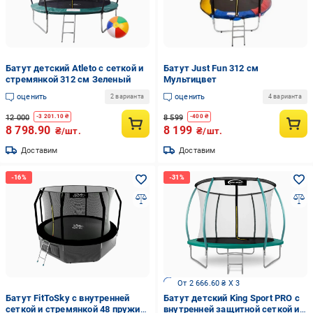
Батут детский Atleto с сеткой и
Батут Just Fun 312 см
стремянкой 312 см Зеленый
Мультицвет
оценить
оценить
2 варианта
4 варианта
12 000
8 599
-
3 201.10
₴
-
400
₴
8 798.90
8 199
₴/шт.
₴/шт.
Доставим
Доставим
От 2 666.60 ₴ X 3
Батут FitToSky с внутренней
Батут детский King Sport PRO с
сеткой и стремянкой 48 пружин
внутренней защитной сеткой и