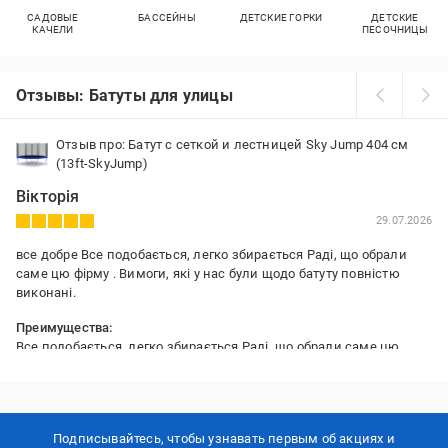
САДОВЫЕ
БАССЕЙНЫ
ДЕТСКИЕ ГОРКИ
ДЕТСКИЕ
КАЧЕЛИ
ПЕСОЧНИЦЫ
Отзывы: Батуты для улицы
Отзыв про: Батут с сеткой и лестницей Sky Jump 404 см
(13ft-SkyJump)
Вікторія
29.07.2026
все добре Все подобається, легко збирається Раді, що обрали
саме цю фірму . Вимоги, які у нас були щодо батуту повністю
виконані.
Преимущества:
Все подобається, легко збирається Раді, що обрали саме цю
фірму . Вимоги, які у нас були щодо батуту повністю виконані.
Подписывайтесь, чтобы узнавать первым об акцияx и