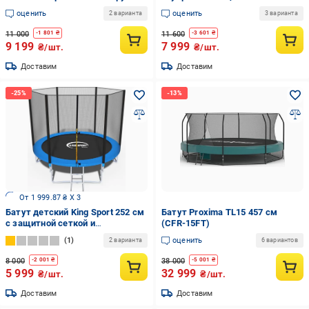
252 см Черный (21320505)
лестницей 252 см до 120 кг (KI-
оценить
оценить
2 варианта
3 варианта
A252CMGR)
11 000
11 600
-
1 801
₴
-
3 601
₴
9 199
7 999
₴/шт.
₴/шт.
Доставим
Доставим
От 1 999.87 ₴ X 3
Батут детский King Sport 252 см
Батут Proxima TL15 457 см
с защитной сеткой и
(CFR-15FT)
стремянкой до 120 кг (KI-
1
оценить
2 варианта
6 вариантов
252CM)
8 000
38 000
-
2 001
₴
-
5 001
₴
5 999
32 999
₴/шт.
₴/шт.
Доставим
Доставим