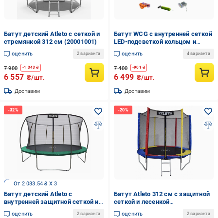
Батут детский Atleto с сеткой и
Батут WCG с внутренней сеткой
стремянкой 312 см (20001001)
LED-подсветкой кольцом и
мячом до 100 кг 187 см (W-0603)
оценить
оценить
2 варианта
4 варианта
7 900
7 400
-
1 343
₴
-
901
₴
6 557
6 499
₴/шт.
₴/шт.
Доставим
Доставим
От 2 083.54 ₴ X 3
Батут детский Atleto с
Батут Atleto 312 см с защитной
внутренней защитной сеткой и
сеткой и лесенкой
лестницей 252 см до 100 кг (SI-
Разноцветный (29-76-21000133)
оценить
оценить
2 варианта
2 варианта
A252CM0)